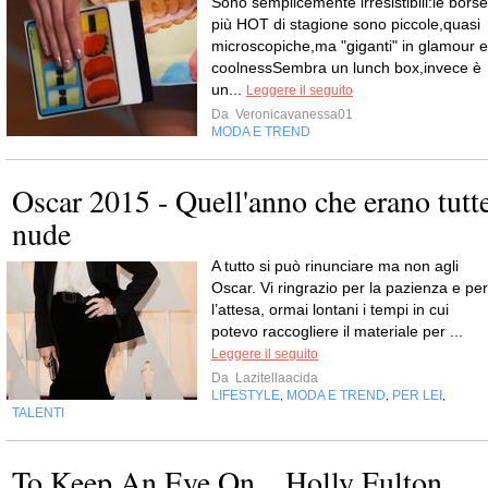
Sono semplicemente irresistibili:le borse
più HOT di stagione sono piccole,quasi
microscopiche,ma "giganti" in glamour e
coolnessSembra un lunch box,invece è
un...
Leggere il seguito
Da
Veronicavanessa01
MODA E TREND
Oscar 2015 - Quell'anno che erano tutt
nude
A tutto si può rinunciare ma non agli
Oscar. Vi ringrazio per la pazienza e per
l’attesa, ormai lontani i tempi in cui
potevo raccogliere il materiale per ...
Leggere il seguito
Da
Lazitellaacida
LIFESTYLE
MODA E TREND
PER LEI
,
,
,
TALENTI
To Keep An Eye On _ Holly Fulton