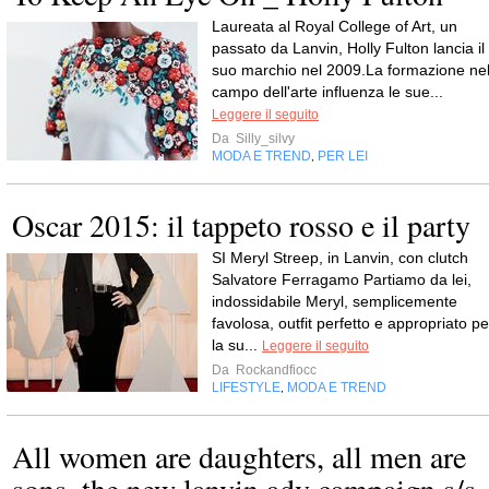
Laureata al Royal College of Art, un
passato da Lanvin, Holly Fulton lancia il
suo marchio nel 2009.La formazione ne
campo dell'arte influenza le sue...
Leggere il seguito
Da
Silly_silvy
MODA E TREND
PER LEI
,
Oscar 2015: il tappeto rosso e il party
SI Meryl Streep, in Lanvin, con clutch
Salvatore Ferragamo Partiamo da lei,
indossidabile Meryl, semplicemente
favolosa, outfit perfetto e appropriato pe
la su...
Leggere il seguito
Da
Rockandfiocc
LIFESTYLE
MODA E TREND
,
All women are daughters, all men are
sons. the new lanvin adv campaign s/s