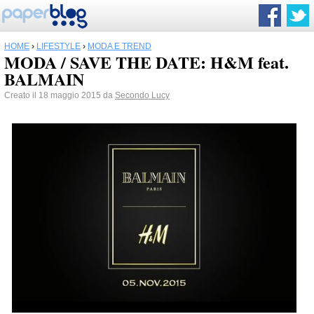
HOME
›
LIFESTYLE
›
MODA E TREND
MODA / SAVE THE DATE: H&M feat.
BALMAIN
Creato il 18 maggio 2015 da
Secondo Lucy