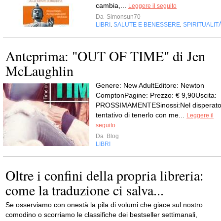
cambia,...
Leggere il seguito
Da
Simonsun70
LIBRI
SALUTE E BENESSERE
SPIRITUALIT
,
,
Anteprima: "OUT OF TIME" di Jen
McLaughlin
Genere: New AdultEditore: Newton
ComptonPagine: Prezzo: € 9,90Uscita:
PROSSIMAMENTESinossi:Nel disperat
tentativo di tenerlo con me...
Leggere il
seguito
Da
Blog
LIBRI
Oltre i confini della propria libreria:
come la traduzione ci salva...
Se osserviamo con onestà la pila di volumi che giace sul nostro
comodino o scorriamo le classifiche dei bestseller settimanali,