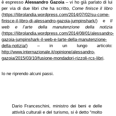
è espresso
Alessandro Gazoia
– vi ho già parlato di lui
per via di due libri che ha scritto,
Come finisce il libro
(
https://librolandia.wordpress.com/2014/07/02/su-come-
finisce-il-libro-di-alessandro-gazoia-jumpinshark/
) e
Il
web e l’arte della manutenzione della notizia
(
https://librolandia.wordpress.com/2014/08/01/alessandro-
gazoia-jumpinshark-il-web-e-larte-della-manutenzione-
della-notizia/
) – in un lungo articolo:
http://www.internazionale.it/opinione/alessandro-
gazoia/2015/03/10/fusione-mondadori-rizzoli-rcs-libri
.
Io ne riprendo alcuni passi.
Dario Franceschini, ministro dei beni e delle
attività culturali e del turismo, si è detto “molto