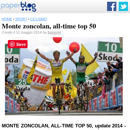
HOME
›
SPORT
›
CICLISMO
Monte zoncolan, all-time top 50
Creato il 31 maggio 2014 da
Italianjet
Save
MONTE ZONCOLAN, ALL-TIME TOP 50, update 2014
-