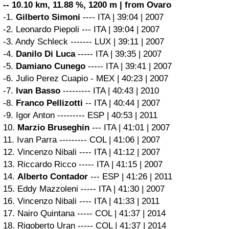
-- 10.10 km, 11.88 %, 1200 m | from Ovaro
-1.
Gilberto Simoni
---- ITA | 39:04 | 2007
-2. Leonardo Piepoli --- ITA | 39:04 | 2007
-3. Andy Schleck ------- LUX | 39:11 | 2007
-4.
Danilo Di Luca
----- ITA | 39:35 | 2007
-5.
Damiano Cunego
----- ITA | 39:41 | 2007
-6. Julio Perez Cuapio - MEX | 40:23 | 2007
-7.
Ivan Basso
--------- ITA | 40:43 | 2010
-8.
Franco Pellizotti
-- ITA | 40:44 | 2007
-9. Igor Anton --------- ESP | 40:53 | 2011
10.
Marzio Bruseghin
--- ITA | 41:01 | 2007
11. Ivan Parra --------- COL | 41:06 | 2007
12. Vincenzo Nibali ---- ITA | 41:12 | 2007
13. Riccardo Ricco ----- ITA | 41:15 | 2007
14.
Alberto Contador
--- ESP | 41:26 | 2011
15. Eddy Mazzoleni ----- ITA | 41:30 | 2007
16. Vincenzo Nibali ---- ITA | 41:33 | 2011
17. Nairo Quintana ----- COL | 41:37 | 2014
18. Rigoberto Uran ----- COL | 41:37 | 2014