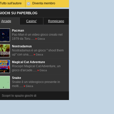
Tutto sull'autore
Diventa membro
 GIOCHI SU PAPERBLOG
Arcade
Casino'
Rompicapo
Pacman
Pac-Man é un video gioco creato nel
1979 da Toru......
Gioca
Nostradamus
Nostradamus è un gioco " shoot them
up" con una......
Gioca
Magical Cat Adventure
Riscopri Magical Cat Adventure, un
gioco d'arcade......
Gioca
Snake
Snake è un videogioco presente in
molti......
Gioca
Scopri lo spazio giochi di