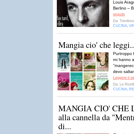
Louis Arago
Berlino – B
seguito
Da
Trentino
CUCINA
VI
,
Mangia cio' che leggi..
Purtroppo l
mi hanno a
"mangerecc
devo saltar
Leggere il s
Da
Le Ricett
CUCINA
RI
,
MANGIA CIO' CHE LE
alla cannella da "Ment
di...