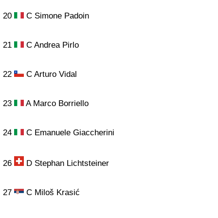
20
C Simone Padoin
21
C Andrea Pirlo
22
C Arturo Vidal
23
A Marco Borriello
24
C Emanuele Giaccherini
26
D Stephan Lichtsteiner
27
C Miloš Krasić