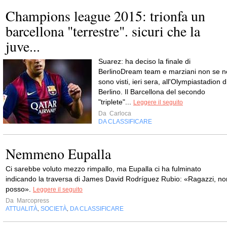
Champions league 2015: trionfa un
barcellona "terrestre". sicuri che la
juve...
Suarez: ha deciso la finale di
BerlinoDream team e marziani non se n
sono visti, ieri sera, all'Olympiastadion d
Berlino. Il Barcellona del secondo
"triplete"...
Leggere il seguito
Da
Carloca
DA CLASSIFICARE
Nemmeno Eupalla
Ci sarebbe voluto mezzo rimpallo, ma Eupalla ci ha fulminato
indicando la traversa di James David Rodríguez Rubio: «Ragazzi, no
posso».
Leggere il seguito
Da
Marcopress
ATTUALITÀ
SOCIETÀ
DA CLASSIFICARE
,
,