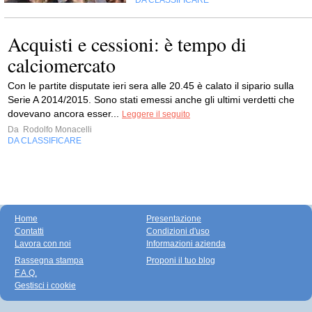
DA CLASSIFICARE
Acquisti e cessioni: è tempo di
calciomercato
Con le partite disputate ieri sera alle 20.45 è calato il sipario sulla
Serie A 2014/2015. Sono stati emessi anche gli ultimi verdetti che
dovevano ancora esser...
Leggere il seguito
Da
Rodolfo Monacelli
DA CLASSIFICARE
Home
Presentazione
Contatti
Condizioni d'uso
Lavora con noi
Informazioni azienda
Rassegna stampa
Proponi il tuo blog
F.A.Q.
Gestisci i cookie