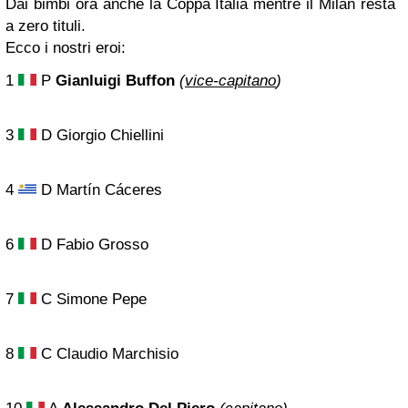
Dai bimbi ora anche la Coppa Italia mentre il Milan resta
a zero tituli.
Ecco i nostri eroi:
1
P
Gianluigi Buffon
(
vice-capitano
)
3
D Giorgio Chiellini
4
D Martín Cáceres
6
D Fabio Grosso
7
C Simone Pepe
8
C Claudio Marchisio