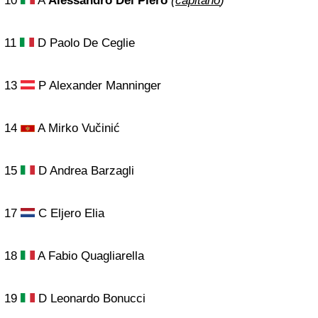
10
A
Alessandro Del Piero
(
capitano
)
11
D Paolo De Ceglie
13
P Alexander Manninger
14
A Mirko Vučinić
15
D Andrea Barzagli
17
C Eljero Elia
18
A Fabio Quagliarella
19
D Leonardo Bonucci