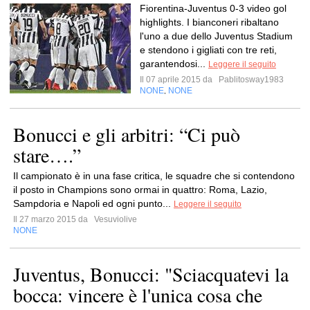
Fiorentina-Juventus 0-3 video gol
highlights. I bianconeri ribaltano
l'uno a due dello Juventus Stadium
e stendono i gigliati con tre reti,
garantendosi...
Leggere il seguito
Il 07 aprile 2015 da
Pablitosway1983
NONE
NONE
,
Bonucci e gli arbitri: “Ci può
stare….”
Il campionato è in una fase critica, le squadre che si contendono
il posto in Champions sono ormai in quattro: Roma, Lazio,
Sampdoria e Napoli ed ogni punto...
Leggere il seguito
Il 27 marzo 2015 da
Vesuviolive
NONE
Juventus, Bonucci: "Sciacquatevi la
bocca: vincere è l'unica cosa che