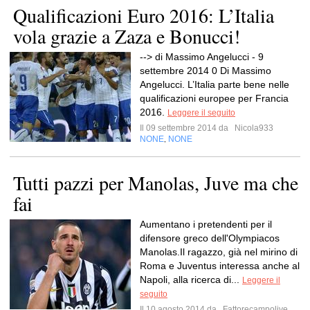
Qualificazioni Euro 2016: L’Italia
vola grazie a Zaza e Bonucci!
--> di Massimo Angelucci - 9
settembre 2014 0 Di Massimo
Angelucci. L’Italia parte bene nelle
qualificazioni europee per Francia
2016.
Leggere il seguito
Il 09 settembre 2014 da
Nicola933
NONE
NONE
,
Tutti pazzi per Manolas, Juve ma che
fai
Aumentano i pretendenti per il
difensore greco dell'Olympiacos
Manolas.Il ragazzo, già nel mirino di
Roma e Juventus interessa anche al
Napoli, alla ricerca di...
Leggere il
seguito
Il 10 agosto 2014 da
Fattorecampolive