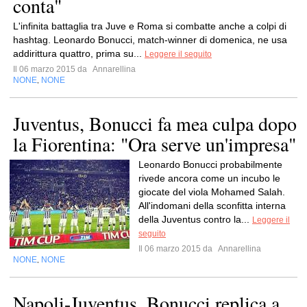
conta"
L'infinita battaglia tra Juve e Roma si combatte anche a colpi di
hashtag. Leonardo Bonucci, match-winner di domenica, ne usa
addirittura quattro, prima su...
Leggere il seguito
Il 06 marzo 2015 da
Annarellina
NONE
NONE
,
Juventus, Bonucci fa mea culpa dopo
la Fiorentina: "Ora serve un'impresa"
Leonardo Bonucci probabilmente
rivede ancora come un incubo le
giocate del viola Mohamed Salah.
All'indomani della sconfitta interna
della Juventus contro la...
Leggere il
seguito
Il 06 marzo 2015 da
Annarellina
NONE
NONE
,
Napoli-Juventus, Bonucci replica a