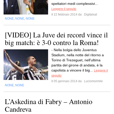
spettatori medi complessivi...
Leggere il seguito
Il 22 febbraio 2014 da
Digitalsat
NONE
NONE
NONE
,
,
[VIDEO] La Juve dei record vince il
big match: è 3-0 contro la Roma!
- Nella bolgia dello Juventus
Stadium, nella notte del ritorno a
Torino di Trezeguet, nell'ultima
partita del girone di andata, è la
capolista a vincere il big...
Leggere il
seguito
Il 05 gennaio 2014 da
Luciomormile
NONE
NONE
,
L’Askedina di Fabry – Antonio
Candreva