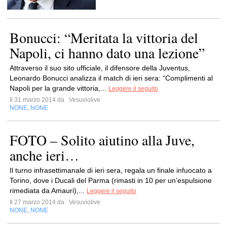
Bonucci: “Meritata la vittoria del
Napoli, ci hanno dato una lezione”
Attraverso il suo sito ufficiale, il difensore della Juventus,
Leonardo Bonucci analizza il match di ieri sera: “Complimenti al
Napoli per la grande vittoria,...
Leggere il seguito
Il 31 marzo 2014 da
Vesuviolive
NONE
NONE
,
FOTO – Solito aiutino alla Juve,
anche ieri…
Il turno infrasettimanale di ieri sera, regala un finale infuocato a
Torino, dove i Ducali del Parma (rimasti in 10 per un’espulsione
rimediata da Amauri),...
Leggere il seguito
Il 27 marzo 2014 da
Vesuviolive
NONE
NONE
,