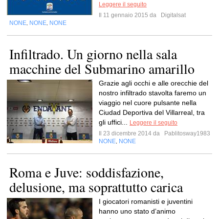
Leggere il seguito
Il 11 gennaio 2015 da
Digitalsat
NONE
NONE
NONE
,
,
Infiltrado. Un giorno nella sala
macchine del Submarino amarillo
Grazie agli occhi e alle orecchie del
nostro infiltrado stavolta faremo un
viaggio nel cuore pulsante nella
Ciudad Deportiva del Villarreal, tra
gli uffici...
Leggere il seguito
Il 23 dicembre 2014 da
Pablitosway1983
NONE
NONE
,
Roma e Juve: soddisfazione,
delusione, ma soprattutto carica
I giocatori romanisti e juventini
hanno uno stato d’animo