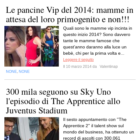
Le pancine Vip del 2014: mamme in
attesa del loro primogenito e non!!!
Quali sono le mamme vip incinta in
questo inizio 2014? Sono davvero
tante le mamme famose che
quest’anno daranno alla luce un
bebè, chi per la prima volta e...
Leggere il seguito
Il 10 marzo 2014 da
Valentinap
NONE
NONE
,
300 mila seguono su Sky Uno
l'episodio di The Apprentice allo
Juventus Stadium
Il sesto appuntamento con ''The
Apprentice 2'' il talent show sul
mondo del business, ha ottenuto un
record di ascolti con 300.061