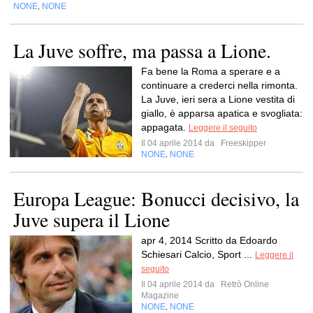
NONE
NONE
,
La Juve soffre, ma passa a Lione.
Fa bene la Roma a sperare e a
continuare a crederci nella rimonta.
La Juve, ieri sera a Lione vestita di
giallo, è apparsa apatica e svogliata:
appagata.
Leggere il seguito
Il 04 aprile 2014 da
Freeskipper
NONE
NONE
,
Europa League: Bonucci decisivo, la
Juve supera il Lione
apr 4, 2014 Scritto da Edoardo
Schiesari Calcio, Sport ...
Leggere il
seguito
Il 04 aprile 2014 da
Retrò Online
Magazine
NONE
NONE
,