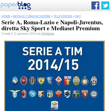
HOME
›
MEDIA E COMUNICAZIONE
›
TELEVISIONE
›
SKY
Serie A, Roma-Lazio e Napoli-Juventus,
diretta Sky Sport e Mediaset Premium
Creato il 11 gennaio 2015 da
Digitalsat