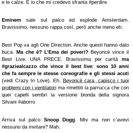
e le calze. E io che mi credevo sfranta #perdire
Eminem
sale sul palco ed esplode Amsterdam.
Bravissimo, nessuno rappa così, però anche meno eh.
Best Pop va agli One Direction. Anche questi hanno dato
buca.
Ma che è? L’Ema dei poveri?
Beyoncè vince il
Best Live. UNA PRECE. Bravissima per carità
ma
#graziealcazzo che vince il best live: sono 10 anni
che fa sempre le stesse coreografie e gli stessi acuti
(vedi Crazy In Love). Eh,
Beyoncè cara, capisco i tuoi
problemi con i ventilatori
ma rimettiti la parrucca che con
quei capelli sembri la versione bionda della signora
Silvani #aborro
Arriva sul palco
Snoop Dogg
. Mtv ma non c’avevi
nessuno da invitare? Mah.