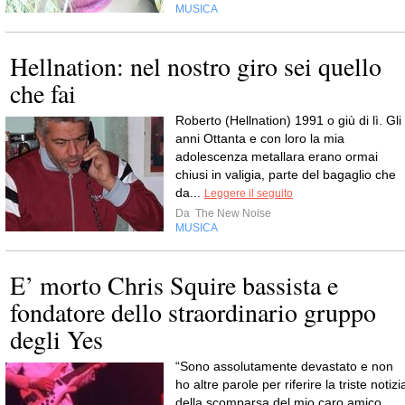
MUSICA
Hellnation: nel nostro giro sei quello
che fai
Roberto (Hellnation) 1991 o giù di lì. Gli
anni Ottanta e con loro la mia
adolescenza metallara erano ormai
chiusi in valigia, parte del bagaglio che
da...
Leggere il seguito
Da
The New Noise
MUSICA
E’ morto Chris Squire bassista e
fondatore dello straordinario gruppo
degli Yes
“Sono assolutamente devastato e non
ho altre parole per riferire la triste notizi
della scomparsa del mio caro amico,