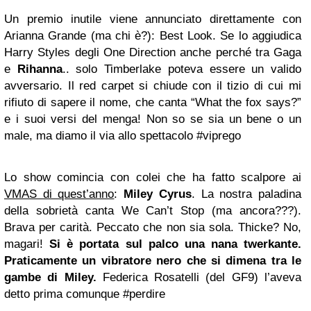
Un premio inutile viene annunciato direttamente con
Arianna Grande (ma chi è?): Best Look. Se lo aggiudica
Harry Styles degli One Direction anche perché tra Gaga
e
Rihanna
.. solo Timberlake poteva essere un valido
avversario. Il red carpet si chiude con il tizio di cui mi
rifiuto di sapere il nome, che canta “What the fox says?”
e i suoi versi del menga! Non so se sia un bene o un
male, ma diamo il via allo spettacolo #viprego
Lo show comincia con colei che ha fatto scalpore ai
VMAS di quest’anno
:
Miley Cyrus
. La nostra paladina
della sobrietà canta We Can’t Stop (ma ancora???).
Brava per carità. Peccato che non sia sola. Thicke? No,
magari!
Si è portata sul palco una nana twerkante.
Praticamente un
vibratore
nero che si dimena tra le
gambe di Miley.
Federica Rosatelli (del GF9) l’aveva
detto prima comunque #perdire