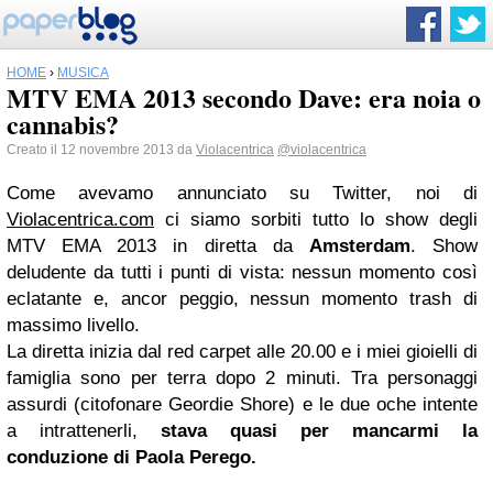
HOME
›
MUSICA
MTV EMA 2013 secondo Dave: era noia o
cannabis?
Creato il 12 novembre 2013 da
Violacentrica
@violacentrica
Come avevamo annunciato su Twitter, noi di
Violacentrica.com
ci siamo sorbiti tutto lo show degli
MTV EMA 2013 in diretta da
Amsterdam
. Show
deludente da tutti i punti di vista: nessun momento così
eclatante e, ancor peggio, nessun momento trash di
massimo livello.
La diretta inizia dal red carpet alle 20.00 e i miei gioielli di
famiglia sono per terra dopo 2 minuti. Tra personaggi
assurdi (citofonare Geordie Shore) e le due oche intente
a intrattenerli,
stava quasi per mancarmi la
conduzione di
Paola Perego
.