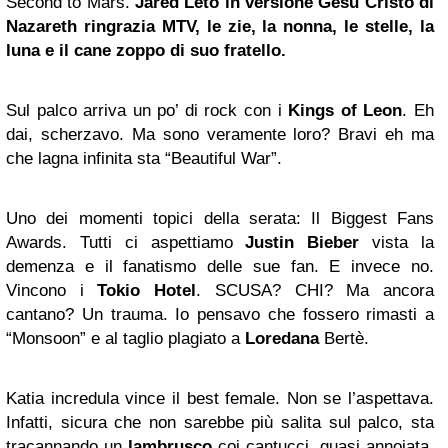
Second to Mars.
Jared Leto
in versione Gesù Cristo di
Nazareth ringrazia MTV, le zie, la nonna, le stelle, la
luna e il cane zoppo di suo fratello.
Sul palco arriva un po’ di rock con i
Kings of Leon
. Eh
dai, scherzavo. Ma sono veramente loro? Bravi eh ma
che lagna infinita sta “Beautiful War”.
Uno dei momenti topici della serata: Il Biggest Fans
Awards. Tutti ci aspettiamo
Justin Bieber
vista la
demenza e il fanatismo delle sue fan. E invece no.
Vincono i
Tokio Hotel
. SCUSA? CHI? Ma ancora
cantano? Un trauma. Io pensavo che fossero rimasti a
“Monsoon” e al taglio plagiato a
Loredana
Bertè.
Katia incredula vince il best female. Non se l’aspettava.
Infatti, sicura che non sarebbe più salita sul palco, sta
tracannando un
lambrusco
coi cantucci, quasi annoiata.