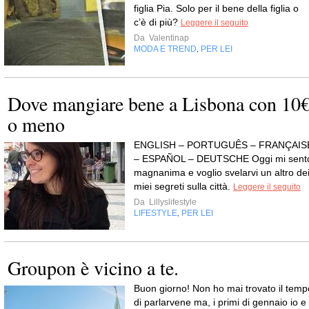
figlia Pia. Solo per il bene della figlia o
c’è di più?
Leggere il seguito
Da
Valentinap
MODA E TREND
PER LEI
,
Dove mangiare bene a Lisbona con 10
o meno
ENGLISH – PORTUGUÊS – FRANÇAIS
– ESPAÑOL – DEUTSCHE Oggi mi sent
magnanima e voglio svelarvi un altro de
miei segreti sulla città.
Leggere il seguito
Da
Lillyslifestyle
LIFESTYLE
PER LEI
,
Groupon è vicino a te.
Buon giorno! Non ho mai trovato il temp
di parlarvene ma, i primi di gennaio io e