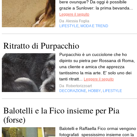
bere ovunque? Da oggi è possibile
grazie a Sunlover: la prima bevanda...
Leggere il seguito
Da
Alessia Foglia
LIFESTYLE
MODA E TREND
,
Ritratto di Purpacchio
Purpacchio è un cucciolone che ho
dipinto su pietra per Rossana di Roma,
una cliente e amica che apprezza
tantissimo la mia arte. E' solo uno dei
tanti ritratt...
Leggere il seguito
Da
Robertorizzoart
DECORAZIONE
HOBBY
LIFESTYLE
,
,
Balotelli e la Fico insieme per Pia
(forse)
Balotelli e Raffaella Fico ormai vengono
fotografati spessissimo insieme con la