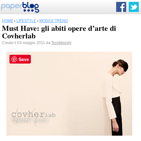
HOME
›
LIFESTYLE
›
MODA E TREND
Must Have: gli abiti opere d’arte di
Covherlab
Creato il 03 maggio 2011 da
Tenditrendy
Save