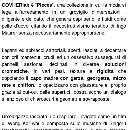
COVHERlab
è “
Pieces
”, una collezione in cui la moda si
lega all’arredamento in un groviglio d’intersezioni ,
diligente e delicato, che genera capi serici e fluidi come
pelle d’uovo citando il decostruttivismo ieratico di Ingo
Maurer senza necessariamente appropriarsene.
Legami ed abbracci sartoriali, aperti, lasciati a decantare
con orli mantenuti crudi ed un ossessivo susseguirsi di
pannelli sezionati declinati in diverse
soluzioni
cromatiche
, in vari pesi, texture e
rigidità
che
doppiando il
capo madre con garza, georgette, micro
rete e chiffon
, lo opacizzano con glassature e, proprio
grazie al cut-out delle superfici, costruiscono un dialogo
silenzioso di chiaroscuri e geometrie sovrapposte.
Un’eleganza lasciata lì a respirare, levigata come un film
di Wong Kar-wai e composta sulle musiche di Shigeru