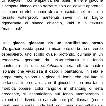
Umebayashi, contemplativa nei boleri e nelle giacche
sincopate bianco osso sorrette solo da colletti apprettati
in cotone stretch doppio strato e asciutta nei trench in
tessuto waterproof, mantenuti severi in un bagno
rigenerante di bianco ghiaccio, kaki e in texture
“macintosh”.
Una
giacca glassata da un sottilissimo strato
d’organza
ossida quasi chimicamente un brano di verde
ospedaliero, uno scollo ovale, profondo, culmina in un
rembourse
generato da un’arricciatura sul fondo
mantenuta da una
scotchatura
nera effetto nastro
isolante che vivacizza il capo; i
pantaloni
, in seta e
crepe cady, vivono un gioco di lembi che dal lato si
gettano all’interno a salvare il ginocchio con una tasca
morbida oppure, color fango e in shantung di seta
croccante, si assottigliano sul fondo stemperando i
volumi che diventano naturalmente più rilassati (come
negli harem pants nude look con fondo pieghettato sui