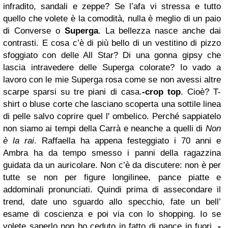
infradito, sandali e zeppe? Se l’afa vi stressa e tutto
quello che volete è la comodità, nulla è meglio di un paio
di Converse o
Superga
. L
a bellezza nasce anche dai
contrasti. E cosa c’è di più bello di un vestitino di pizzo
sfoggiato con delle All Star? Di una gonna gipsy che
lascia intravedere delle Superga colorate?
Io vado a
lavoro con le mie Superga rosa come se non avessi altre
scarpe sparsi su tre piani di casa.
-crop top
.
Cioè? T-
shirt o bluse corte che lasciano scoperta una sottile linea
di pelle salvo coprire quel l' ombelico. Perché sappiatelo
n
on siamo ai tempi della Carrà e neanche a quelli di
Non
è la rai
. Raffaella ha appena festeggiato i 70 anni e
Ambra ha da tempo smesso i panni della ragazzina
guidata da un auricolare. N
on c’è da discutere: non è per
tutte se non per figure longilinee, pance piatte e
addominali pronunciati. Quindi prima di assecondare il
trend, date uno sguardo allo specchio, fate un bell’
esame di coscienza e poi via con lo shopping. Io se
volete saperlo non ho ceduto in fatto di pance in fuori.
-