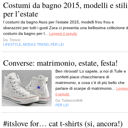
Costumi da bagno 2015, modelli e stili
per l’estate
I costumi da bagno Asos per l’estate 2015, modelli frou frou e
sbarazzini per tutti i gusti Zara ci presenta una bellissima collezione d
costumi da bagno per l...
Leggere il seguito
Da
Trescic
LIFESTYLE
MODA E TREND
PER LEI
,
,
Converse: matrimonio, estate, festa!
Ben ritrovati! Lo sapete, a noi di Tulle e
confetti piace chiacchierare di
matrimonio, e cosa c’è di più bello che
parlare di scarpe di matrimonio...
Legger
il seguito
Da
Tulleeconfetti
PER LEI
#itslove for… cat t-shirts (si, ancora!)