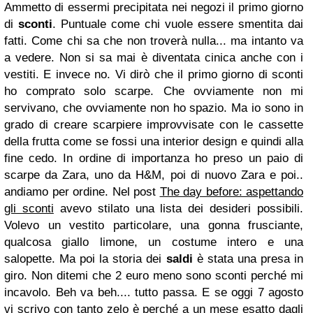
Ammetto di essermi precipitata nei negozi il primo giorno
di
sconti
. Puntuale come chi vuole essere smentita dai
fatti. Come chi sa che non troverà nulla... ma intanto va
a vedere. Non si sa mai è diventata cinica anche con i
vestiti. E invece no. Vi dirò che il primo giorno di sconti
ho comprato solo scarpe. Che ovviamente non mi
servivano, che ovviamente non ho spazio. Ma io sono in
grado di creare scarpiere improvvisate con le cassette
della frutta come se fossi una interior design e quindi alla
fine cedo. In ordine di importanza ho preso un paio di
scarpe da Zara, uno da H&M, poi di nuovo Zara e poi..
andiamo per ordine. Nel post
The day before: aspettando
gli sconti
avevo stilato una lista dei desideri possibili.
Volevo un vestito particolare, una gonna frusciante,
qualcosa giallo limone, un costume intero e una
salopette. Ma poi la storia dei
saldi
è stata una presa in
giro. Non ditemi che 2 euro meno sono sconti perché mi
incavolo. Beh va beh.... tutto passa. E se oggi 7 agosto
vi scrivo con tanto zelo è perché a un mese esatto dagli