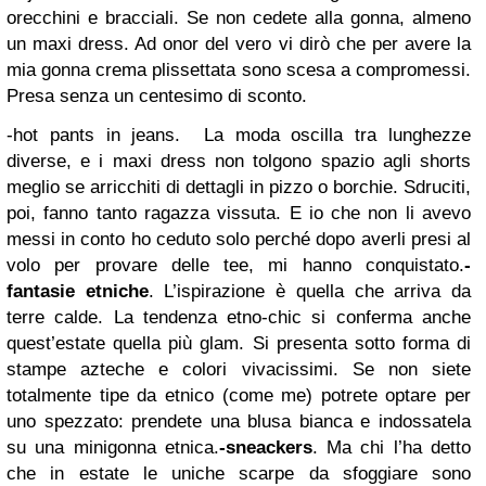
orecchini e bracciali. Se non cedete alla gonna, almeno
un maxi dress. Ad onor del vero vi dirò che per avere la
mia gonna crema plissettata sono scesa a compromessi.
Presa senza un centesimo di sconto.
-hot pants in jeans
.
La moda oscilla tra lunghezze
diverse, e i maxi dress non tolgono spazio agli shorts
meglio se arricchiti di dettagli in pizzo o borchie. Sdruciti,
poi, fanno tanto ragazza vissuta. E io che non li avevo
messi in conto ho ceduto solo perché dopo averli presi al
volo per provare delle tee, mi hanno conquistato.
-
fantasie etniche
.
L’ispirazione è quella che arriva da
terre calde. La tendenza etno-chic si conferma anche
quest’estate quella più glam. Si presenta sotto forma di
stampe azteche e colori vivacissimi. Se non siete
totalmente tipe da etnico (come me) potrete optare per
uno spezzato: prendete una blusa bianca e indossatela
su una minigonna etnica.
-sneackers
.
Ma chi l’ha detto
che in estate le uniche scarpe da sfoggiare sono