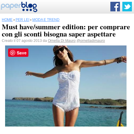
HOME
›
PER LEI
›
MODA E TREND
Must have/summer edition: per comprare
con gli sconti bisogna saper aspettare
Creato il 07 agosto 2013 da
Ornella Di Mauro
@ornelladimauro
Save