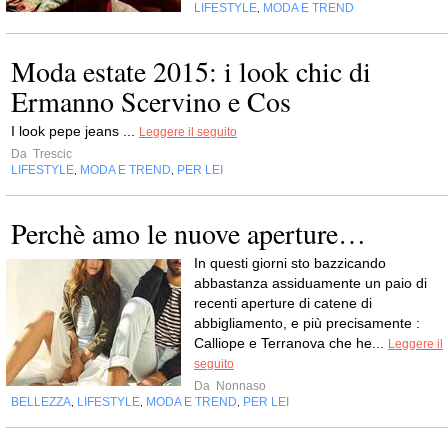
LIFESTYLE
MODA E TREND
,
Moda estate 2015: i look chic di
Ermanno Scervino e Cos
I look pepe jeans ...
Leggere il seguito
Da
Trescic
LIFESTYLE
MODA E TREND
PER LEI
,
,
Perchè amo le nuove aperture…
In questi giorni sto bazzicando
abbastanza assiduamente un paio di
recenti aperture di catene di
abbigliamento, e più precisamente :
Calliope e Terranova che he...
Leggere il
seguito
Da
Nonnaso
BELLEZZA
LIFESTYLE
MODA E TREND
PER LEI
,
,
,