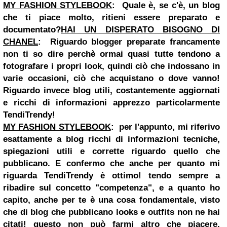
MY FASHION STYLEBOOK
:
Quale è, se c'è, un blog
che ti piace molto, ritieni essere preparato e
documentato?
HAI UN DISPERATO BISOGNO DI
CHANEL
:
Riguardo blogger preparate francamente
non ti so dire perchè ormai quasi tutte tendono a
fotografare i propri look, quindi ciò che indossano in
varie occasioni, ciò che acquistano o dove vanno!
Riguardo invece blog utili, costantemente aggiornati
e ricchi di informazioni apprezzo particolarmente
TendiTrendy!
MY FASHION STYLEBOOK
:
per l'appunto, mi riferivo
esattamente a blog ricchi di informazioni tecniche,
spiegazioni utili e corrette riguardo quello che
pubblicano. E confermo che anche per quanto mi
riguarda TendiTrendy è ottimo! tendo sempre a
ribadire sul concetto "competenza", e a quanto ho
capito, anche per te è una cosa fondamentale, visto
che di blog che pubblicano looks e outfits non ne hai
citati! questo non può farmi altro che piacere.