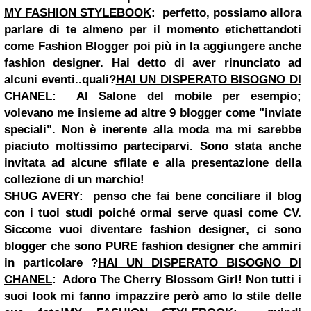
MY FASHION STYLEBOOK
:
perfetto, possiamo allora
parlare di te almeno per il momento etichettandoti
come Fashion Blogger poi più in la aggiungere anche
fashion designer. Hai detto di aver rinunciato ad
alcuni eventi..quali?
HAI UN DISPERATO BISOGNO DI
CHANEL
:
Al
Salone del mobile
per esempio;
volevano me insieme ad altre 9 blogger come "inviate
speciali". Non è inerente alla moda ma mi sarebbe
piaciuto moltissimo parteciparvi. Sono stata anche
invitata ad alcune sfilate e alla presentazione della
collezione di un marchio!
SHUG AVERY
:
penso che fai bene conciliare il blog
con i tuoi studi poiché ormai serve quasi come CV.
Siccome vuoi diventare fashion designer, ci sono
blogger che sono PURE fashion designer che ammiri
in particolare ?
HAI UN DISPERATO BISOGNO DI
CHANEL
:
Adoro The Cherry Blossom Girl! Non tutti i
suoi look mi fanno impazzire però amo lo stile delle