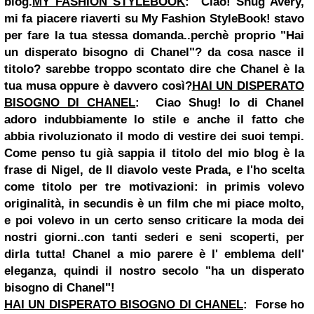
blog.
MY FASHION STYLEBOOK
:
Ciao! Shug Avery,
mi fa piacere riaverti su My Fashion StyleBook! stavo
per fare la tua stessa domanda..perchè proprio "Hai
un disperato bisogno di Chanel"? da cosa nasce il
titolo? sarebbe troppo scontato dire che Chanel è la
tua musa oppure è davvero così?
HAI UN DISPERATO
BISOGNO DI CHANEL
:
Ciao Shug! Io di Chanel
adoro indubbiamente lo stile e anche
il fatto
che
abbia rivoluzionato il modo di vestire dei suoi tempi.
Come penso tu già sappia il titolo del mio blog è la
frase di Nigel, de Il diavolo veste Prada, e l'ho scelta
come titolo per tre motivazioni: in primis volevo
originalità, in secundis è un film che mi piace molto,
e poi volevo in un certo senso criticare la moda dei
nostri giorni..con tanti sederi e seni scoperti, per
dirla tutta! Chanel a mio parere è l' emblema dell'
eleganza, quindi il nostro secolo "ha un disperato
bisogno di Chanel"!
HAI UN DISPERATO BISOGNO DI CHANEL
:
Forse ho