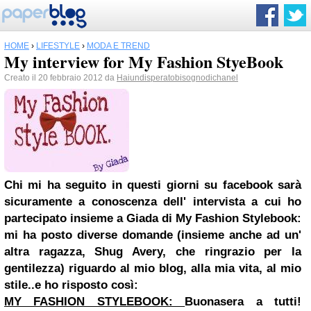
HOME
›
LIFESTYLE
›
MODA E TREND
My interview for My Fashion StyeBook
Creato il 20 febbraio 2012 da
Haiundisperatobisognodichanel
Chi mi ha seguito in questi giorni su
facebook
sarà
sicuramente a conoscenza dell' intervista a cui ho
partecipato insieme a Giada di My Fashion Stylebook:
mi ha posto diverse domande (insieme anche ad un'
altra ragazza, Shug Avery, che ringrazio per la
gentilezza) riguardo al mio blog, alla mia vita, al mio
stile..e ho risposto così:
MY FASHION STYLEBOOK:
Buonasera a tutti!