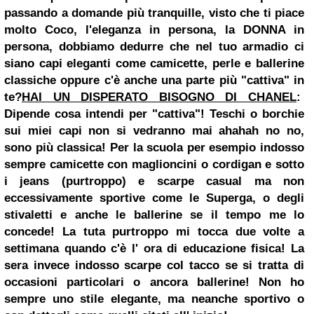
passando a domande più tranquille, visto che ti piace
molto Coco, l'eleganza in persona, la DONNA in
persona, dobbiamo dedurre che nel tuo armadio ci
siano capi eleganti come camicette, perle e ballerine
classiche oppure c'è anche una parte più "cattiva" in
te?
HAI UN DISPERATO BISOGNO DI CHANEL
:
Dipende cosa intendi per "cattiva"! Teschi o borchie
sui miei capi non si vedranno mai ahahah no no,
sono più classica! Per la scuola per esempio indosso
sempre camicette con maglioncini o cordigan e sotto
i jeans (purtroppo) e scarpe casual ma non
eccessivamente sportive come le Superga, o degli
stivaletti e anche le ballerine se il tempo me lo
concede! La tuta purtroppo mi tocca due volte a
settimana quando c'è l' ora di educazione fisica! La
sera invece indosso scarpe col tacco se si tratta di
occasioni particolari o ancora ballerine! Non ho
sempre uno stile elegante, ma neanche sportivo o