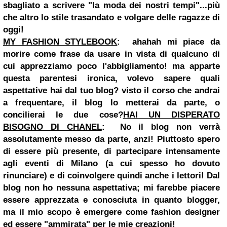
sbagliato a scrivere "la moda dei nostri tempi"...più
che altro lo stile trasandato e volgare delle ragazze di
oggi!
MY FASHION STYLEBOOK
:
ahahah mi piace da
morire come frase da usare in vista di qualcuno di
cui apprezziamo poco l'abbigliamento! ma apparte
questa parentesi ironica, volevo sapere quali
aspettative hai dal tuo blog? visto il corso che andrai
a frequentare, il blog lo metterai da parte, o
concilierai le due cose?
HAI UN DISPERATO
BISOGNO DI CHANEL
:
No il blog non verrà
assolutamente messo da parte, anzi! Piuttosto spero
di essere più presente, di partecipare intensamente
agli eventi di Milano (a cui spesso ho dovuto
rinunciare) e di coinvolgere quindi anche i lettori! Dal
blog non ho nessuna aspettativa; mi farebbe piacere
essere apprezzata e conosciuta in quanto blogger,
ma il mio scopo è emergere come fashion designer
ed essere "ammirata" per le mie creazioni!