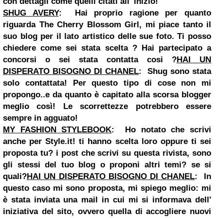
con dettagli come quelli citati all' inizio!
SHUG AVERY
:
Hai proprio ragione per quanto
riguarda The Cherry Blossom Girl, mi piace tanto il
suo blog per il lato artistico delle sue foto. Ti posso
chiedere come sei stata scelta ? Hai partecipato a
concorsi o sei stata contatta cosi ?
HAI UN
DISPERATO BISOGNO DI CHANEL
:
Shug sono stata
solo contattata! Per questo tipo di cose non mi
propongo..e da quanto è capitato alla scorsa blogger
meglio così! Le scorrettezze potrebbero essere
sempre in agguato!
MY FASHION STYLEBOOK
:
Ho notato che scrivi
anche per Style.it! ti hanno scelta loro oppure ti sei
proposta tu? i post che scrivi su questa rivista, sono
gli stessi del tuo blog o proponi altri temi? se si
quali?
HAI UN DISPERATO BISOGNO DI CHANEL
:
In
questo caso mi sono proposta, mi spiego meglio: mi
è stata inviata una mail in cui mi si informava dell'
iniziativa del sito, ovvero quella di accogliere nuovi