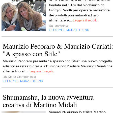
VEGETAL – PROGRESS è un’azienda
fondata nel 1974 dal biochimico dr.
Giorgio Perotti per operare nel settore
dei prodotti puri naturali ad uso
alimentare e...
Leggere il seguito
Da
Marcelayz
LIFESTYLE
MODA E TREND
,
Maurizio Pecoraro & Maurizio Cariati
"A spasso con Stile"
Maurizio Pecoraro presenta “A spasso con Stile” una nuovo progetto
artistico realizzato grazie all' unione con l' artista Maurizio Cariati che
si terrà fino al ...
Leggere il seguito
Da
Moda Glamour Italia
LIFESTYLE
MODA E TREND
,
Shumamshu, la nuova avventura
creativa di Martino Midali
Venerdi 26 giugno lo stilista Martino