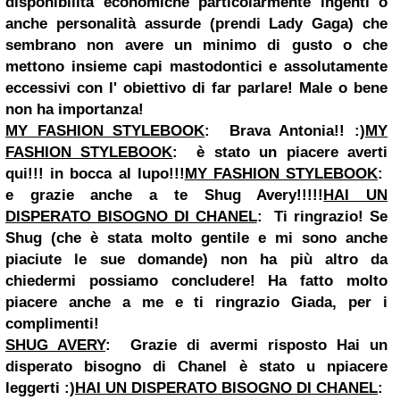
disponibilità economiche particolarmente ingenti o
anche personalità assurde (prendi Lady Gaga) che
sembrano non avere un minimo di gusto o che
mettono insieme capi mastodontici e assolutamente
eccessivi con l' obiettivo di far parlare! Male o bene
non ha importanza!
MY FASHION STYLEBOOK
:
Brava Antonia!! :)
MY
FASHION STYLEBOOK
:
è stato un piacere averti
qui!!! in bocca al lupo!!!
MY FASHION STYLEBOOK
:
e grazie anche a te Shug Avery!!!!!
HAI UN
DISPERATO BISOGNO DI CHANEL
:
Ti ringrazio! Se
Shug (che è stata molto gentile e mi sono anche
piaciute le sue domande) non ha più altro da
chiedermi possiamo concludere! Ha fatto molto
piacere anche a me e ti ringrazio Giada, per i
complimenti!
SHUG AVERY
:
Grazie di avermi risposto Hai un
disperato bisogno di Chanel è stato u npiacere
leggerti :)
HAI UN DISPERATO BISOGNO DI CHANEL
: