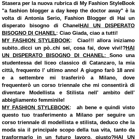
Stasera per la nuova rubrica di My Fashion StyleBook
"a fashion blogger a day keep the doctor away" è la
volta di Antonia Serio, Fashion Blogger di Hai un
disperato bisogno di Chanel
HAI UN DISPERATO
BISOGNO DI CHANEL
: Ciao Giada, ciao a tutti!
MY FASHION STYLEBOOK
:
Ciao!!! allora iniziamo
subito..dicci un pò..chi sei, cosa fai, dove vivi!?
HAI
UN DISPERATO BISOGNO DI CHANEL:
Sono una
studentessa del liceo classico di Catanzaro, la mia
città, frequento l' ultimo anno! A giugno farò 18 anni
e a settembre mi trasferirò a Milano, dove
frequenterò un corso triennale che mi consentirà di
diventare Modellista e Stilista nell' ambito dell'
abbigliamento femminile!
MY FASHION STYLEBOOK
:
ah bene e quindi visto
questo tuo trasferimento a
Milano
per seguire un
corso triennale di modellista e stilista, deduco che la
moda sia il principale scopo della tua vita, tanto da
trasformarlo in un futuro lavoro, giusto?
HAI UN