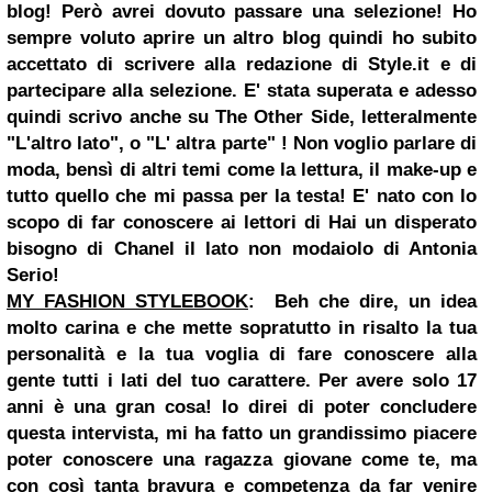
blog! Però avrei dovuto passare una selezione! Ho
sempre voluto aprire un altro blog quindi ho subito
accettato di scrivere alla redazione di Style.it e di
partecipare alla selezione. E' stata superata e adesso
quindi scrivo anche su The Other Side, letteralmente
"L'altro lato", o "L' altra parte" ! Non voglio parlare di
moda, bensì di altri temi come la lettura, il make-up e
tutto quello che mi passa per la testa! E' nato con lo
scopo di far conoscere ai lettori di Hai un disperato
bisogno di Chanel il lato non modaiolo di Antonia
Serio!
MY FASHION STYLEBOOK
:
Beh che dire, un idea
molto carina e che mette sopratutto in risalto la tua
personalità e la tua voglia di fare conoscere alla
gente tutti i lati del tuo carattere. Per avere solo 17
anni è una gran cosa! Io direi di poter concludere
questa intervista, mi ha fatto un grandissimo piacere
poter conoscere una ragazza giovane come te, ma
con così tanta bravura e competenza da far venire