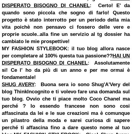
DISPERATO BISOGNO DI CHANEL
:
Certo! E' da
quando sono piccola che sogno di farlo! Questo
progetto è stato interrotto per un periodo della mia
vita poichè non pensavo ci fossero delle vere e
proprie scuole..alla fine un servizio al tg dossier ha
cambiato le mie prospettive!
MY FASHION STYLEBOOK:
il tuo blog allora nasce
per completare al 100% questa tua passione??
HAI UN
DISPERATO BISOGNO DI CHANEL
:
Assolutamente
si! Ce l' ho da più di un anno e per me ormai è
fondamentale!
SHUG AVERY
:
Buona sera io sono Shug'A'Very del
blog ThinkIncognito e ti volevo fare una domanda sul
tuo blog. Ovvio che ti piace molto Coco Chanel ma
perché ? Io essendo francese non sono cosi
affascinata da lei e le sue creazioni ma è comunque
un pilastro della moda e sarei curiosa di sapere
perché ti affascina fino a dare questo nome al tuo