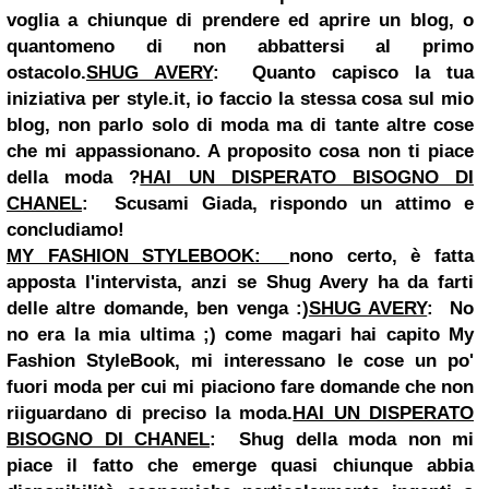
voglia a chiunque di prendere ed aprire un blog, o
quantomeno di non abbattersi al primo
ostacolo.
SHUG AVERY
:
Quanto capisco la tua
iniziativa per style.it, io faccio la stessa cosa sul mio
blog, non parlo solo di moda ma di tante altre cose
che mi appassionano. A proposito cosa non ti piace
della moda ?
HAI UN DISPERATO BISOGNO DI
CHANEL
:
Scusami Giada, rispondo un attimo e
concludiamo!
MY FASHION STYLEBOOK:
nono certo, è fatta
apposta l'intervista, anzi se Shug Avery ha da farti
delle altre domande, ben venga :)
SHUG AVERY
:
No
no era la mia ultima ;) come magari hai capito My
Fashion StyleBook, mi interessano le cose un po'
fuori moda per cui mi piaciono fare domande che non
riiguardano di preciso la moda.
HAI UN DISPERATO
BISOGNO DI CHANEL
:
Shug della moda non mi
piace il fatto che emerge quasi chiunque abbia