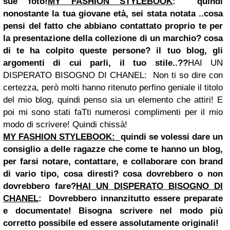
sue foto!
MY FASHION STYLEBOOK
:
quindi
nonostante la tua giovane età, sei stata notata ..cosa
pensi del fatto che abbiano contattato proprio te per
la presentazione della collezione di un marchio? cosa
di te ha colpito queste persone? il tuo blog, gli
argomenti di cui parli, il tuo stile..??
HAI UN
DISPERATO BISOGNO DI CHANEL:
Non ti so dire con
certezza, però molti hanno ritenuto perfino geniale il titolo
del mio blog, quindi penso sia un elemento che attiri! E
poi mi sono stati faTti numerosi complimenti per il mio
modo di scrivere! Quindi chissà!
MY FASHION STYLEBOOK:
quindi se volessi dare un
consiglio a delle ragazze che come te hanno un blog,
per farsi notare, contattare, e collaborare con brand
di vario tipo, cosa diresti? cosa dovrebbero o non
dovrebbero fare?
HAI UN DISPERATO BISOGNO DI
CHANEL
:
Dovrebbero innanzitutto essere preparate
e documentate! Bis
ogna scrivere nel modo più
corretto possibile ed essere assolutamente originali!