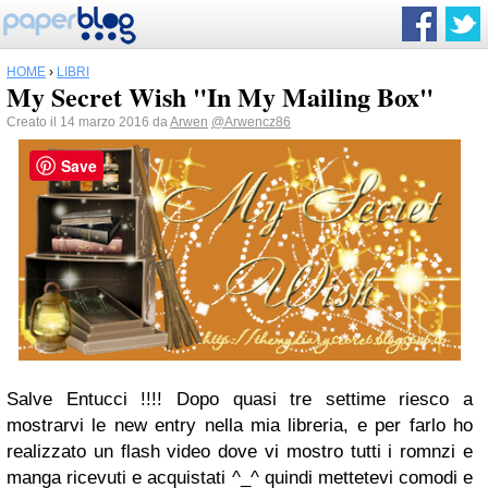
HOME
›
LIBRI
My Secret Wish "In My Mailing Box"
Creato il 14 marzo 2016 da
Arwen
@Arwencz86
Save
Salve Entucci !!!! Dopo quasi tre settime riesco a
mostrarvi le new entry nella mia libreria, e per farlo ho
realizzato un flash video dove vi mostro tutti i romnzi e
manga ricevuti e acquistati ^_^ quindi mettetevi comodi e