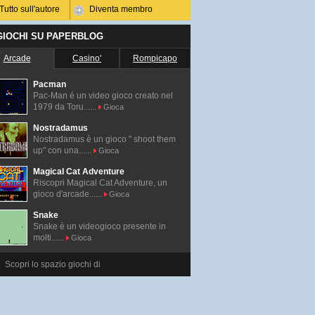
Tutto sull'autore
Diventa membro
 GIOCHI SU PAPERBLOG
Arcade
Casino'
Rompicapo
Pacman
Pac-Man é un video gioco creato nel
1979 da Toru......
Gioca
Nostradamus
Nostradamus è un gioco " shoot them
up" con una......
Gioca
Magical Cat Adventure
Riscopri Magical Cat Adventure, un
gioco d'arcade......
Gioca
Snake
Snake è un videogioco presente in
molti......
Gioca
Scopri lo spazio giochi di