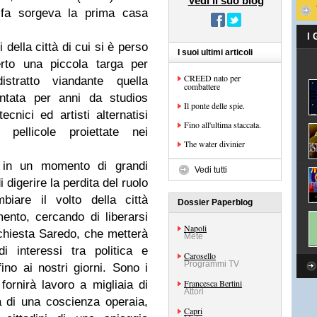
Vedi il suo blog
fa sorgeva la prima casa
I
i della città di cui si è perso
I suoi ultimi articoli
erto una piccola targa per
CREED nato per
stratto viandante quella
combattere
entata per anni da studios
Il ponte delle spie.
ecnici ed artisti alternatisi
Fino all'ultima staccata.
 pellicole proiettate nei
The water divinier
 in un momento di grandi
Vedi tutti
digerire la perdita del ruolo
biare il volto della città
Dossier Paperblog
ento, cercando di liberarsi
Napoli
nchiesta Saredo, che metterà
Mete
i interessi tra politica e
Carosello
Programmi TV
ino ai nostri giorni. Sono i
Francesca Bertini
 fornirà lavoro a migliaia di
Attori
ta di una coscienza operaia,
Capri