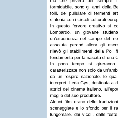
ma che priverà per sempre i c
formidabile, sono gli anni della B
folli, del pullulare di fermenti art
sintonia con i circoli culturali europ
In questo fervore creativo si co
Lombardo, un giovane studente
un’esperienza nel campo del nol
assoluta perché allora gli eserc
rilevò gli stabilimenti della Poli
fondamenta per la nascita di una C
In poco tempo si gireranno ol
caratterizzate non solo da un’amb
da un respiro nazionale, le quali
interpreti Leda Gys, destinata a d
attrici del cinema italiano, all’e
moglie del suo produttore.
Alcuni film erano delle traduzion
sceneggiate e lo sfondo per il r
lungomare, dai vicoli, dalle feste