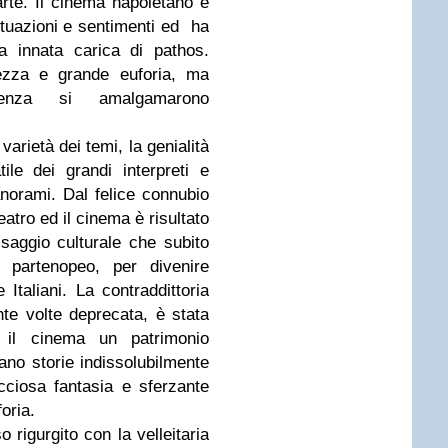
rte. Il cinema napoletano è
situazioni e sentimenti ed ha
a innata carica di pathos.
gezza e grande euforia, ma
renza si amalgamarono
varietà dei temi, la genialità
tile dei grandi interpreti e
panorami. Dal felice connubio
teatro ed il cinema è risultato
aggio culturale che subito
o partenopeo, per divenire
 Italiani. La contraddittoria
ante volte deprecata, è stata
r il cinema un patrimonio
ano storie indissolubilmente
cciosa fantasia e sferzante
oria.
 rigurgito con la velleitaria