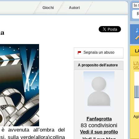
Giochi
Autori
ma
L
Segnala un abuso
L'
A proposito dell'autore
GI
Agi
Fanfagrotta
83
condivisioni
 è avvenuta all’ombra del
Vedi il suo profilo
i, sulla verde(allora)collina