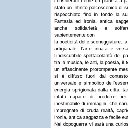
considerato come un pianeta a pa
stato un infinito palcoscenico di 
rispecchiato fino in fondo la su
Fantasia ed ironia, antica sag
anche solidarietà e soffe
sapientemente con
la poeticità delle sceneggiature, la 
artigianale, l’arte innata e versa
l'indiscutibile spettacolarità dei 
tra la musica, le arti, la poesia, il 
un affascinante prorompente mess
si è diffuso fuori dal contest
universale e simbolico dell’essere
energia sprigionata dalla città, t
infatti capace di produrre pe
inestimabile di immagini, che narr
impregnate di cruda realtà, capri
ironia, antica saggezza e facile euf
Nel dopoguerra vi sarà una curioso