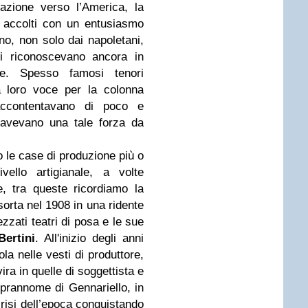
razione verso l’America, la
m accolti con un entusiasmo
no, non solo dai napoletani,
li riconoscevano ancora in
e. Spesso famosi tenori
a loro voce per la colonna
accontentavano di poco e
 avevano una tale forza da
no le case di produzione più o
vello artigianale, a volte
e, tra queste ricordiamo la
orta nel 1908 in una ridente
ezzati teatri di posa e le sue
Bertini
. All'inizio degli anni
ola nelle vesti di produttore,
ira in quelle di soggettista e
soprannome di Gennariello, in
crisi dell’epoca conquistando