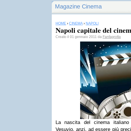
Magazine Cinema
HOME
›
CINEMA
›
NAPOLI
Napoli capitale del cine
Creato il 01 gennaio 2011 da
Fanfagrotta
La nascita del cinema italiano
Vesuvio, anzi, ad essere più precis