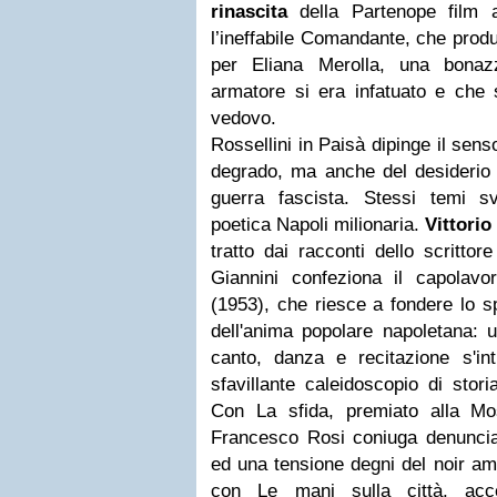
rinascita
della Partenope film a
l’ineffabile Comandante, che produ
per Eliana Merolla, una bonaz
armatore si era infatuato e che 
vedovo.
Rossellini in Paisà dipinge il sen
degrado, ma anche del desiderio d
guerra fascista. Stessi temi s
poetica Napoli milionaria.
Vittorio
tratto dai racconti dello scrittor
Giannini confeziona il capolavo
(1953), che riesce a fondere lo sp
dell'anima popolare napoletana: u
canto, danza e recitazione s'in
sfavillante caleidoscopio di stor
Con La sfida, premiato alla M
Francesco Rosi coniuga denunci
ed una tensione degni del noir am
con Le mani sulla città, accen