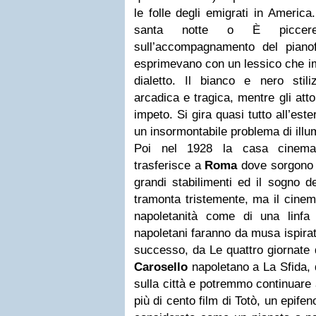
le folle degli emigrati in Americ
santa notte o È piccerel
sull’accompagnamento del pianof
esprimevano con un lessico che im
dialetto. Il bianco e nero sti
arcadica e tragica, mentre gli att
impeto. Si gira quasi tutto all’este
un insormontabile problema di illu
Poi nel 1928 la casa cinemat
trasferisce a
Roma
dove sorgono c
grandi stabilimenti ed il sogno d
tramonta tristemente, ma il cinema
napoletanità come di una linfa v
napoletani faranno da musa ispiratr
successo, da Le quattro giornate d
Carosello
napoletano a La Sfida, 
sulla città e potremmo continuare
più di cento film di Totò, un epif