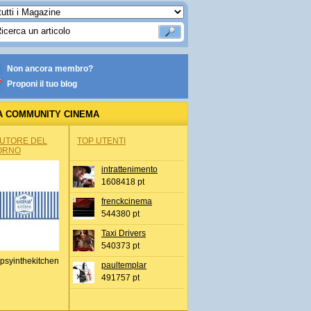
Non ancora membro?
Proponi il tuo blog
A COMMUNITY CINEMA
AUTORE DEL
TOP UTENTI
ORNO
intrattenimento
1608418 pt
frenckcinema
544380 pt
Taxi Drivers
540373 pt
psyinthekitchen
paultemplar
491757 pt