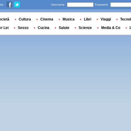
 su
Username
Password
ocietà
Cultura
Cinema
Musica
Libri
Viaggi
Tecnol
er Lei
Sesso
Cucina
Salute
Scienze
Media & Co