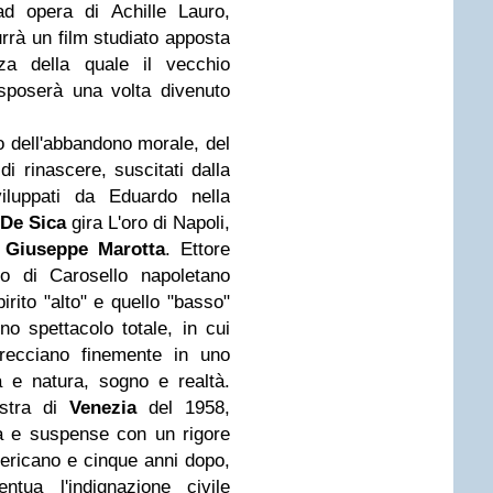
d opera di Achille Lauro,
rrà un film studiato apposta
za della quale il vecchio
sposerà una volta divenuto
so dell'abbandono morale, del
i rinascere, suscitati dalla
viluppati da Eduardo nella
 De Sica
gira L'oro di Napoli,
e
Giuseppe Marotta
. Ettore
ro di Carosello napoletano
irito "alto" e quello "basso"
no spettacolo totale, in cui
trecciano finemente in uno
ia e natura, sogno e realtà.
ostra di
Venezia
del 1958,
a e suspense con un rigore
ericano e cinque anni dopo,
tua l'indignazione civile