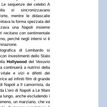
a. Le sequenze dei celebri A
la si sincronizzavano
orte, mentre le didascalie
itava la forma spezzata del
lizzava una Napoli insieme
ori recitano con sentimentale
rno, perché negli interni vi è
minazione.
ografica di Lombardo si
on investimenti dello Stato
ella
Hollywood
del Vesuvio
 continuerà a nutrirsi della
itale e vizi e difetti dei
ice ad infiniti film di grande
i Napoli a Il camorrista, da
da L’oro di Napoli a Le Mani
 a lungo, anche escludendo i
enomeno, un marziano, che va