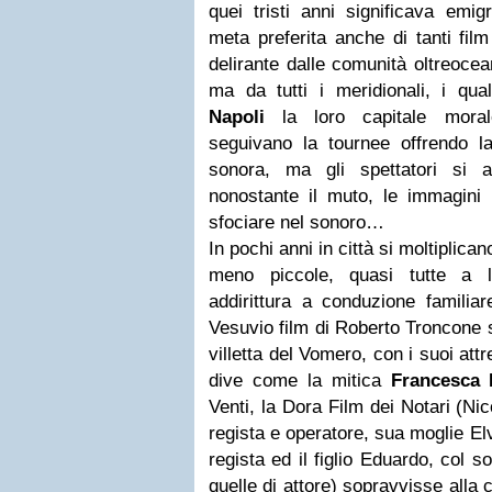
quei tristi anni significava emig
meta preferita anche di tanti fil
delirante dalle comunità oltreocea
ma da tutti i meridionali, i qua
Napoli
la loro capitale moral
seguivano la tournee offrendo l
sonora, ma gli spettatori si 
nonostante il muto, le immagini
sfociare nel sonoro…
In pochi anni in città si moltiplica
meno piccole, quasi tutte a li
addirittura a conduzione familiar
Vesuvio film di Roberto Troncone s
villetta del Vomero, con i suoi attr
dive come la mitica
Francesca 
Venti, la Dora Film dei Notari (Nic
regista e operatore, sua moglie Elv
regista ed il figlio Eduardo, col 
quelle di attore) sopravvisse alla 