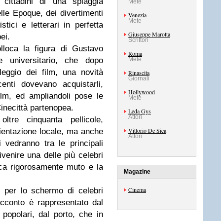
ittadini di una spiaggia
Mete
elle Epoque, dei divertimenti
Venezia
Mete
istici e letterari in perfetta
Giuseppe Marotta
ei.
Scrittori
lloca la figura di Gustavo
Roma
 universitario, che dopo
Mete
eggio dei film, una novità
Rinascita
Giornali
enti dovevano acquistarli,
Hollywood
 film, ed ampliandoli pose le
Mete
inecittà partenopea.
Leda Gys
Attori
tre cinquanta pellicole,
Vittorio De Sica
ientazione locale, ma anche
Attori
 vedranno tra le principali
ivenire una delle più celebri
poca rigorosamente muto e la
Magazine
Cinema
i per lo schermo di celebri
acconto è rappresentato dal
 popolari, dal porto, che in