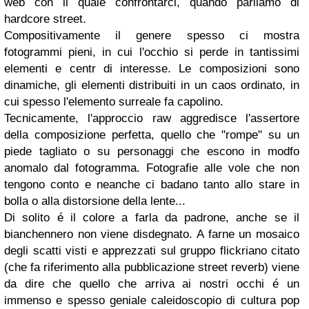
web con il quale confrontarci, quando parliamo di
hardcore street.
Compositivamente il genere spesso ci mostra
fotogrammi pieni, in cui l'occhio si perde in tantissimi
elementi e centr di interesse. Le composizioni sono
dinamiche, gli elementi distribuiti in un caos ordinato, in
cui spesso l'elemento surreale fa capolino.
Tecnicamente, l'approccio raw aggredisce l'assertore
della composizione perfetta, quello che "rompe" su un
piede tagliato o su personaggi che escono in modfo
anomalo dal fotogramma. Fotografie alle vole che non
tengono conto e neanche ci badano tanto allo stare in
bolla o alla distorsione della lente...
Di solito é il colore a farla da padrone, anche se il
bianchennero non viene disdegnato. A farne un mosaico
degli scatti visti e apprezzati sul gruppo flickriano citato
(che fa riferimento alla pubblicazione street reverb) viene
da dire che quello che arriva ai nostri occhi é un
immenso e spesso geniale caleidoscopio di cultura pop