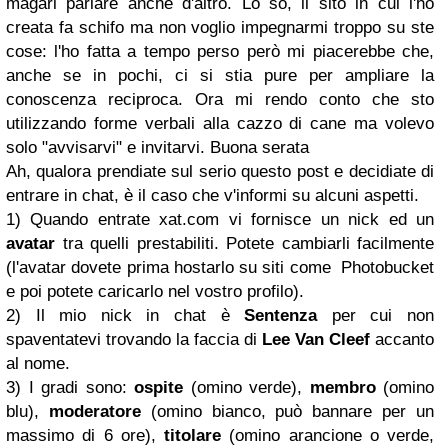
magari parlare anche d'altro. Lo so, il sito in cui l'ho
creata fa schifo ma non voglio impegnarmi troppo su ste
cose: l'ho fatta a tempo perso però mi piacerebbe che,
anche se in pochi, ci si stia pure per ampliare la
conoscenza reciproca. Ora mi rendo conto che sto
utilizzando forme verbali alla cazzo di cane ma volevo
solo "avvisarvi" e invitarvi. Buona serata
Ah, qualora prendiate sul serio questo post e decidiate di
entrare in chat, è il caso che v'informi su alcuni aspetti.
1) Quando entrate xat.com vi fornisce un nick ed un
avatar
tra quelli prestabiliti. Potete cambiarli facilmente
(l'avatar dovete prima hostarlo su siti come
Photobucket
e poi potete caricarlo nel vostro profilo).
2) Il mio nick in chat è
Sentenza
per cui non
spaventatevi trovando la faccia di
Lee Van Cleef
accanto
al nome.
3) I gradi sono:
ospite
(omino verde),
membro
(omino
blu),
moderatore
(omino bianco, può bannare per un
massimo di 6 ore),
titolare
(omino arancione o verde,