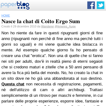
HOME
Nasce la chat di Coito Ergo Sum
Creato il 29 dicembre 2010 da
Wanderer
@Inneres_Auge
Non ho niente da fare in questi ripugnanti giorni di fine
anno (ripugnanti non perchè di fine anno ma perchè tutti i
giorni so uguali) e mi viene qualche idea bislacca in
mente. Ad esempio qualche giorno fa ho pensato di
creare una chat "erotica". Non una di quelle che si fanno
nei siti per adulti, dov'è in realtà pieno di eterni segaioli
che si credono maturi e zitelle che a 50 anni pensano di
avere la fica più bella del mondo. No, ho creato la chat in
un sito dove ne ho già una abbandonata al suo destino.
Questa chat
non necessita di registrazione, pagamenti,
nè dell'utilizzo di cam o altri archibugi. Trattasi
semplicemente di un ritrovo per maschi e femmine, in cui
parlare delle proprie esperienze, esporre idee, fantasie e