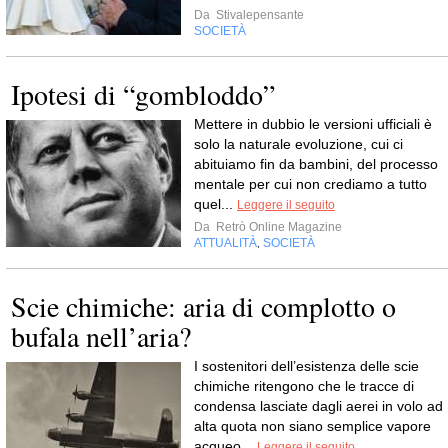
Da
Stivalepensante
SOCIETÀ
Ipotesi di “gombloddo”
Mettere in dubbio le versioni ufficiali è
solo la naturale evoluzione, cui ci
abituiamo fin da bambini, del processo
mentale per cui non crediamo a tutto
quel...
Leggere il seguito
Da
Retrò Online Magazine
ATTUALITÀ
SOCIETÀ
,
Scie chimiche: aria di complotto o
bufala nell’aria?
I sostenitori dell’esistenza delle scie
chimiche ritengono che le tracce di
condensa lasciate dagli aerei in volo ad
alta quota non siano semplice vapore
acqueo...
Leggere il seguito