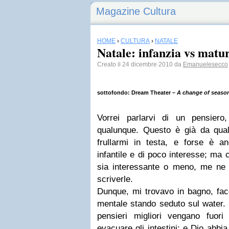
Magazine Cultura
HOME
›
CULTURA
›
NATALE
Natale: infanzia vs matur
Creato il 24 dicembre 2010 da
Emanuelesecco
sottofondo:
Dream Theater
–
A change of seaso
Vorrei parlarvi di un pensier
qualunque. Questo è già da qua
frullarmi in testa, e forse è 
infantile e di poco interesse; ma
sia interessante o meno, me ne 
scriverle.
Dunque, mi trovavo in bagno, face
mentale stando seduto sul water.
pensieri migliori vengano fuor
evacuare gli intestini; e Dio abbia 