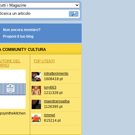
Non ancora membro?
Proponi il tuo blog
A COMMUNITY CULTURA
AUTORE DEL
TOP UTENTI
ORNO
intrattenimento
1608418 pt
lory663
1211328 pt
maestrarosalba
1126395 pt
psyinthekitchen
rimmel
615214 pt