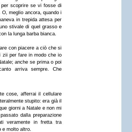
 per scoprire se vi fosse di
ù. O, meglio ancora, quando i
maneva in trepida attesa per
uno stivale di quel grasso e
con la lunga barba bianca.
are con piacere a ciò che si
i zii per fare in modo che io
Natale; anche se prima o poi
incanto arriva sempre. Che
e cose, afferrai il cellulare
teralmente stupito: era già il
ue giorni a Natale e non mi
passato dalla preparazione
ati veramente in fretta tra
o e molto altro.