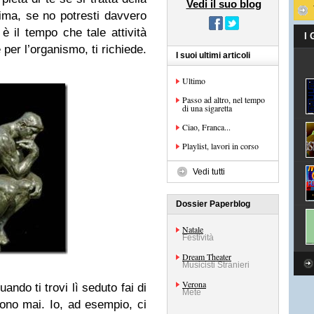
Vedi il suo blog
ima, se no potresti davvero
è il tempo che tale attività
I
 per l’organismo, ti richiede.
I suoi ultimi articoli
Ultimo
Passo ad altro, nel tempo
di una sigaretta
Ciao, Franca...
Playlist, lavori in corso
Vedi tutti
Dossier Paperblog
Natale
Festività
Dream Theater
Musicisti Stranieri
Verona
ndo ti trovi lì seduto fai di
Mete
cono mai. Io, ad esempio, ci