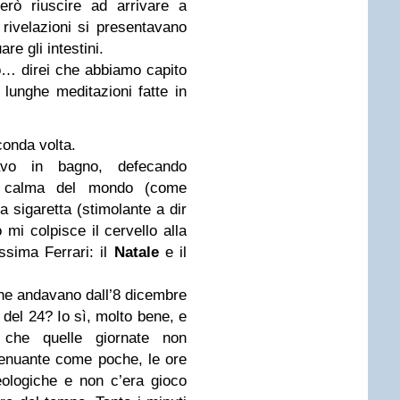
erò riuscire ad arrivare a
 rivelazioni si presentavano
e gli intestini.
o… direi che abbiamo capito
lunghe meditazioni fatte in
conda volta.
vavo in bagno, defecando
la calma del mondo (come
 sigaretta (stimolante a dir
 mi colpisce il cervello alla
ssima Ferrari: il
Natale
e il
 che andavano dall’8 dicembre
e del 24? Io sì, molto bene, e
 che quelle giornate non
enuante come poche, le ore
ologiche e non c’era gioco