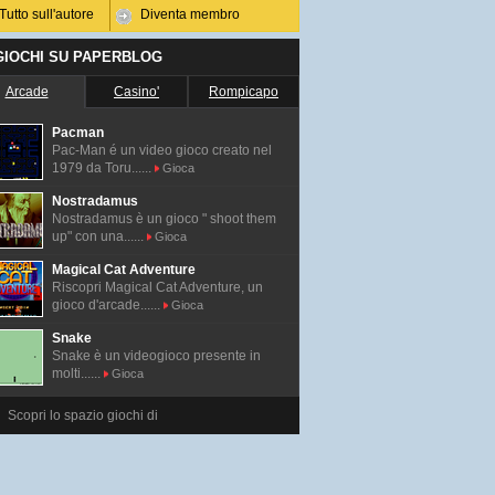
Tutto sull'autore
Diventa membro
 GIOCHI SU PAPERBLOG
Arcade
Casino'
Rompicapo
Pacman
Pac-Man é un video gioco creato nel
1979 da Toru......
Gioca
Nostradamus
Nostradamus è un gioco " shoot them
up" con una......
Gioca
Magical Cat Adventure
Riscopri Magical Cat Adventure, un
gioco d'arcade......
Gioca
Snake
Snake è un videogioco presente in
molti......
Gioca
Scopri lo spazio giochi di