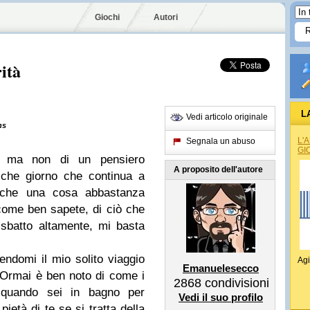
Giochi
Autori
ità
L
Vedi articolo originale
ns
L'
Segnala un abuso
GI
o, ma non di un pensiero
A proposito dell'autore
lche giorno che continua a
anche una cosa abbastanza
 come ben sapete, di ciò che
sbatto altamente, mi basta
ndomi il mio solito viaggio
Agi
Emanuelesecco
 Ormai è ben noto di come i
2868
condivisioni
i quando sei in bagno per
Vedi il suo profilo
pietà di te se si tratta della