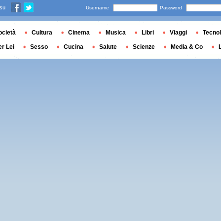
 su
Username
Password
ocietà
Cultura
Cinema
Musica
Libri
Viaggi
Tecnol
er Lei
Sesso
Cucina
Salute
Scienze
Media & Co