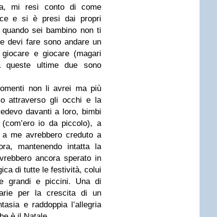
da, mi resi conto di come
ce e si è presi dai propri
e quando sei bambino non ti
he devi fare sono andare un
 giocare e giocare (magari
 queste ultime due sono
omenti non li avrei ma più
o attraverso gli occhi e la
 vedevo davanti a loro, bimbi
 (com’ero io da piccolo), a
e a me avrebbero creduto a
ra, mantenendo intatta la
vrebbero ancora sperato in
ca di tutte le festività, colui
e grandi e piccini. Una di
arie per la crescita di un
tasia e raddoppia l’allegria
e è il Natale.