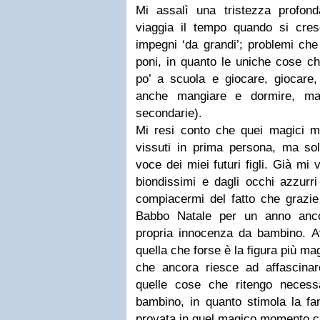
Mi assalì una tristezza profon
viaggia il tempo quando si cres
impegni ‘da grandi’; problemi ch
poni, in quanto le uniche cose c
po’ a scuola e giocare, giocare,
anche mangiare e dormire, ma
secondarie).
Mi resi conto che quei magici m
vissuti in prima persona, ma sol
voce dei miei futuri figli. Già mi
biondissimi e dagli occhi azzurri
compiacermi del fatto che grazi
Babbo Natale per un anno anco
propria innocenza da bambino. A
quella che forse è la figura più magi
che ancora riesce ad affascinar
quelle cose che ritengo necess
bambino, in quanto stimola la fan
provata in quel magico momento ch