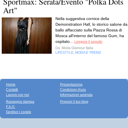
Sportmax: Serata/Evento "Polka Dots
Art"
Nella suggestiva cornice della
Demonstration Hall, lo storico salone da
ballo affacciato sulla Piazza Rossa di
Mosca all'interno del famoso Gum, ha
ospitato...
Leggere il seguito
Da
Moda Glamour Italia
LIFESTYLE
MODA E TREND
,
Home
Presentazione
Contatti
Condizioni d'uso
Lavora con noi
Informazioni azienda
Rassegna stampa
Proponi il tuo blog
F.A.Q.
Gestisci i cookie