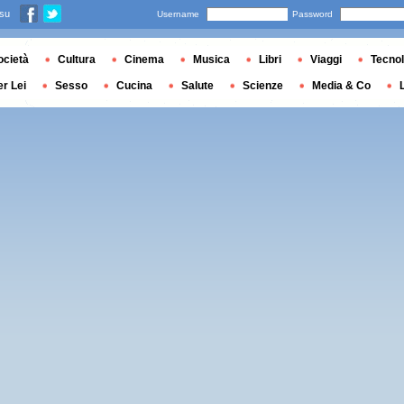
 su
Username
Password
ocietà
Cultura
Cinema
Musica
Libri
Viaggi
Tecnol
er Lei
Sesso
Cucina
Salute
Scienze
Media & Co