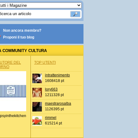
Non ancora membro?
Proponi il tuo blog
A COMMUNITY CULTURA
AUTORE DEL
TOP UTENTI
ORNO
intrattenimento
1608418 pt
lory663
1211328 pt
maestrarosalba
1126395 pt
psyinthekitchen
rimmel
615214 pt