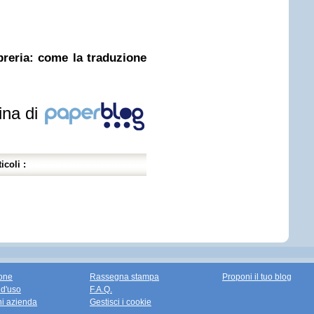
ibreria: come la traduzione
ina di
icoli :
one
Rassegna stampa
Proponi il tuo blog
 d'uso
F.A.Q.
ni azienda
Gestisci i cookie