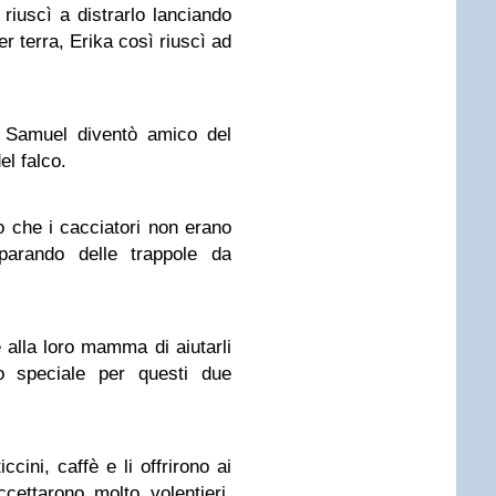
 riuscì a distrarlo lanciando
er terra, Erika così riuscì ad
 Samuel diventò amico del
l falco.
ero che i cacciatori non erano
parando delle trappole da
 alla loro mamma di aiutarli
 speciale per questi due
cini, caffè e li offrirono ai
ccettarono molto volentieri,