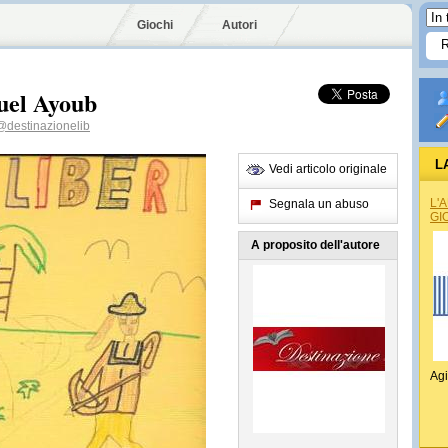
Giochi
Autori
muel Ayoub
@destinazionelib
L
Vedi articolo originale
L'
Segnala un abuso
GI
A proposito dell'autore
Agi