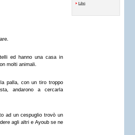
Libri
are.
telli ed hanno una casa in
n molti animali.
a palla, con un tiro troppo
esta, andarono a cercarla
to ad un cespuglio trovò un
edere agli altri e Ayoub se ne