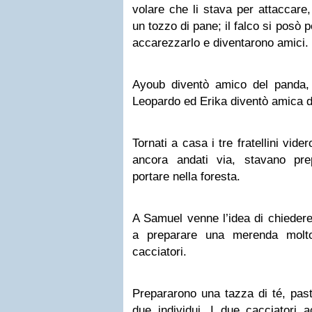
volare che li stava per attaccare,
un tozzo di pane; il falco si posò p
accarezzarlo e diventarono amici.
Ayoub diventò amico del panda,
Leopardo ed Erika diventò amica de
Tornati a casa i tre fratellini vid
ancora andati via, stavano pre
portare nella foresta.
A Samuel venne l’idea di chiedere
a preparare una merenda molto
cacciatori.
Prepararono una tazza di té, pastic
due individui. I due cacciatori a