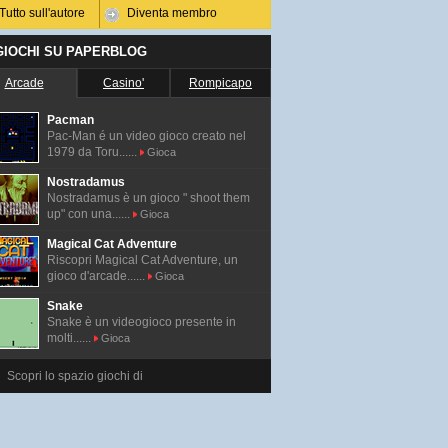
Tutto sull'autore
Diventa membro
 GIOCHI SU PAPERBLOG
Arcade
Casino'
Rompicapo
Pacman
Pac-Man é un video gioco creato nel
1979 da Toru......
Gioca
Nostradamus
Nostradamus è un gioco " shoot them
up" con una......
Gioca
Magical Cat Adventure
Riscopri Magical Cat Adventure, un
gioco d'arcade......
Gioca
Snake
Snake è un videogioco presente in
molti......
Gioca
Scopri lo spazio giochi di