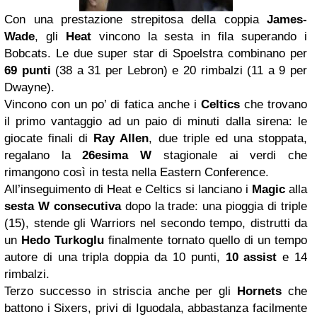
Con una prestazione strepitosa della coppia
James-
Wade
, gli
Heat
vincono la sesta in fila superando i
Bobcats. Le due super star di Spoelstra combinano per
69 punti
(38 a 31 per Lebron) e 20 rimbalzi (11 a 9 per
Dwayne).
Vincono con un po’ di fatica anche i
Celtics
che trovano
il primo vantaggio ad un paio di minuti dalla sirena: le
giocate finali di
Ray Allen
, due triple ed una stoppata,
regalano la
26esima W
stagionale ai verdi che
rimangono così in testa nella Eastern Conference.
All’inseguimento di Heat e Celtics si lanciano i
Magic
alla
sesta W consecutiva
dopo la trade: una pioggia di triple
(15), stende gli Warriors nel secondo tempo, distrutti da
un
Hedo Turkoglu
finalmente tornato quello di un tempo
autore di una tripla doppia da 10 punti,
10 assist
e 14
rimbalzi.
Terzo successo in striscia anche per gli
Hornets
che
battono i Sixers, privi di Iguodala, abbastanza facilmente