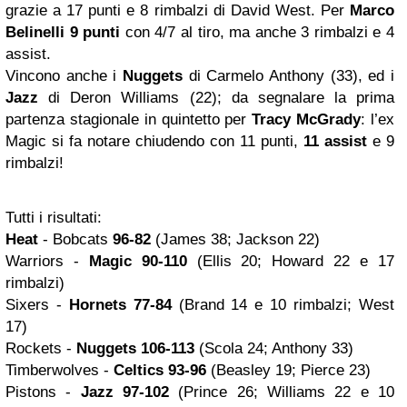
grazie a 17 punti e 8 rimbalzi di David West. Per
Marco
Belinelli 9 punti
con 4/7 al tiro, ma anche 3 rimbalzi e 4
assist.
Vincono anche i
Nuggets
di Carmelo Anthony (33), ed i
Jazz
di Deron Williams (22); da segnalare la prima
partenza stagionale in quintetto per
Tracy McGrady
: l’ex
Magic si fa notare chiudendo con 11 punti,
11 assist
e 9
rimbalzi!
Tutti i risultati:
Heat
- Bobcats
96-82
(James 38; Jackson 22)
Warriors -
Magic 90-110
(Ellis 20; Howard 22 e 17
rimbalzi)
Sixers -
Hornets 77-84
(Brand 14 e 10 rimbalzi; West
17)
Rockets -
Nuggets 106-113
(Scola 24; Anthony 33)
Timberwolves -
Celtics 93-96
(Beasley 19; Pierce 23)
Pistons -
Jazz 97-102
(Prince 26; Williams 22 e 10