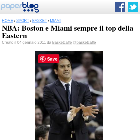
HOME
›
SPORT
›
BASKET
›
MIAMI
NBA: Boston e Miami sempre il top della
Eastern
Creato il 04 gennaio 2011 da
Basketcaffe
@basketcaffe
Save