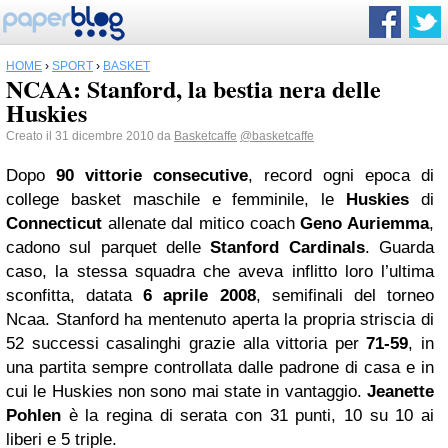
HOME
›
SPORT
›
BASKET
NCAA: Stanford, la bestia nera delle
Huskies
Creato il 31 dicembre 2010 da
Basketcaffe
@basketcaffe
Dopo
90 vittorie consecutive
, record ogni epoca di
college basket maschile e femminile, le
Huskies
di
Connecticut
allenate dal mitico coach
Geno Auriemma
,
cadono sul parquet delle
Stanford Cardinals
. Guarda
caso, la stessa squadra che aveva inflitto loro l’ultima
sconfitta, datata
6 aprile 2008
, semifinali del torneo
Ncaa. Stanford ha mentenuto aperta la propria striscia di
52 successi casalinghi grazie alla vittoria per
71-59
, in
una partita sempre controllata dalle padrone di casa e in
cui le Huskies non sono mai state in vantaggio.
Jeanette
Pohlen
è la regina di serata con 31 punti, 10 su 10 ai
liberi e 5 triple.