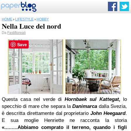
HOME
›
LIFESTYLE
›
HOBBY
Nella Luce del nord
Da
Fastifloreali
Save
Questa casa nel verde di
Hornbaek sul Kattegat,
lo
specchio di mare che separa la
Danimarca
dalla Svezia,
è descritta direttamente dal proprietario
John Heegaard
.
E sua moglie Henriette ne racconta la storia
«.........Abbiamo comprato il terreno, quando i figli