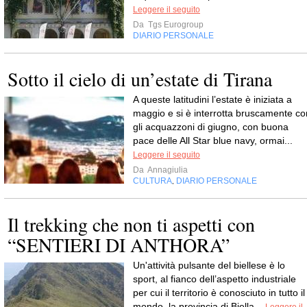
Leggere il seguito
Da
Tgs Eurogroup
DIARIO PERSONALE
Sotto il cielo di un’estate di Tirana
A queste latitudini l’estate è iniziata a
maggio e si è interrotta bruscamente co
gli acquazzoni di giugno, con buona
pace delle All Star blue navy, ormai...
Leggere il seguito
Da
Annagiulia
CULTURA
DIARIO PERSONALE
,
Il trekking che non ti aspetti con
“SENTIERI DI ANTHORA”
Un'attività pulsante del biellese è lo
sport, al fianco dell’aspetto industriale
per cui il territorio è conosciuto in tutto il
mondo, la provincia di Biella...