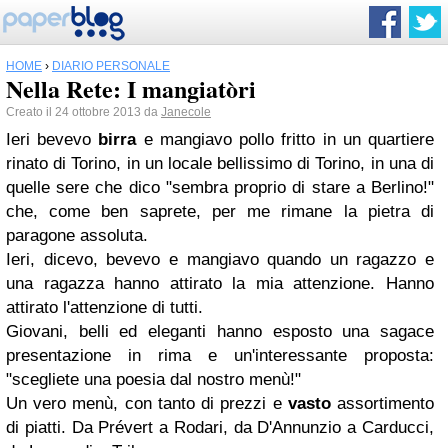
HOME
›
DIARIO PERSONALE
Nella Rete: I mangiatòri
Creato il 24 ottobre 2013 da
Janecole
Ieri bevevo
birra
e mangiavo pollo fritto in un quartiere
rinato di Torino, in un locale bellissimo di Torino, in una di
quelle sere che dico "sembra proprio di stare a Berlino!"
che, come ben saprete, per me rimane la pietra di
paragone assoluta.
Ieri, dicevo, bevevo e mangiavo quando un ragazzo e
una ragazza hanno attirato la mia attenzione. Hanno
attirato l'attenzione di tutti.
Giovani, belli ed eleganti hanno esposto una sagace
presentazione in rima e un'interessante proposta:
"scegliete una poesia dal nostro menù!"
Un vero menù, con tanto di prezzi e
vasto
assortimento
di piatti. Da Prévert a Rodari, da D'Annunzio a Carducci,