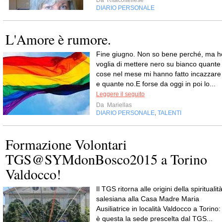
Da
Ritacoltellese
DIARIO PERSONALE
L'Amore è rumore.
Fine giugno. Non so bene perché, ma h
voglia di mettere nero su bianco quante
cose nel mese mi hanno fatto incazzare
e quante no.E forse da oggi in poi lo...
Leggere il seguito
Da
Mariellas
DIARIO PERSONALE
TALENTI
,
Formazione Volontari
TGS@SYMdonBosco2015 a Torino
Valdocco!
Il TGS ritorna alle origini della spiritualit
salesiana alla Casa Madre Maria
Ausiliatrice in località Valdocco a Torino:
è questa la sede prescelta dal TGS...