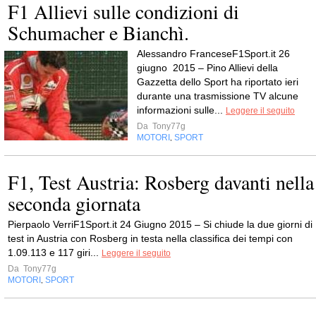
F1 Allievi sulle condizioni di
Schumacher e Bianchì.
Alessandro FranceseF1Sport.it 26
giugno 2015 – Pino Allievi della
Gazzetta dello Sport ha riportato ieri
durante una trasmissione TV alcune
informazioni sulle...
Leggere il seguito
Da
Tony77g
MOTORI
SPORT
,
F1, Test Austria: Rosberg davanti nella
seconda giornata
Pierpaolo VerriF1Sport.it 24 Giugno 2015 – Si chiude la due giorni di
test in Austria con Rosberg in testa nella classifica dei tempi con
1.09.113 e 117 giri...
Leggere il seguito
Da
Tony77g
MOTORI
SPORT
,