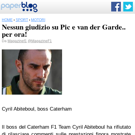
HOME
›
SPORT
›
MOTORI
Nessun giudizio su Pic e van der Garde..
per ora!
Da
Magazinef1
@MagazineF1
Cyril Abiteboul, boss Caterham
Il boss del Caterham F1 Team Cyril Abiteboul ha rifiutato
di rilasciare commenti sulle prestazioni finora mostrate