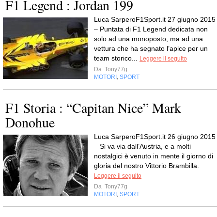
F1 Legend : Jordan 199
Luca SarperoF1Sport.it 27 giugno 2015
– Puntata di F1 Legend dedicata non
solo ad una monoposto, ma ad una
vettura che ha segnato l’apice per un
team storico...
Leggere il seguito
Da
Tony77g
MOTORI
SPORT
,
F1 Storia : “Capitan Nice” Mark
Donohue
Luca SarperoF1Sport.it 26 giugno 2015
– Si va via dall’Austria, e a molti
nostalgici è venuto in mente il giorno di
gloria del nostro Vittorio Brambilla.
Leggere il seguito
Da
Tony77g
MOTORI
SPORT
,