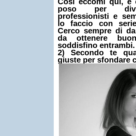
Così eccomi qui, è
poso per diver
professionisti e sem
lo faccio con seri
Cerco sempre di dar
da ottenere buoni
soddisfino entrambi.
2) Secondo te qua
giuste per sfondare