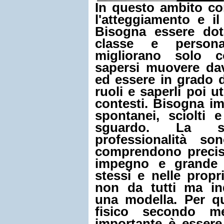
In questo ambito co
l'atteggiamento e i
Bisogna essere dot
classe e persona
migliorano solo co
sapersi muovere dava
ed essere in grado d
ruoli e saperli poi ut
contesti. Bisogna i
spontanei, sciolti 
sguardo. La s
professionalità so
comprendono precisio
impegno e grande 
stessi e nelle propr
non da tutti ma in
una modella. Per qu
fisico secondo m
importante è essere