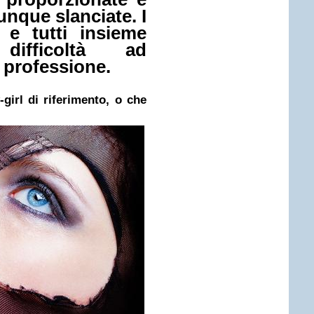
unque slanciate. I
i e tutti insieme
ifficoltà ad
 professione.
girl di riferimento, o che