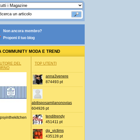
Non ancora membro?
Proponi il tuo blog
A COMMUNITY MODA E TREND
AUTORE DEL
TOP UTENTI
ORNO
anna3venere
874493 pt
abitisposamilanonovias
604926 pt
tenditrendy
psyinthekitchen
451411 pt
dg_victims
435128 pt