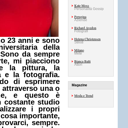
Kate Moss
Personalità Gossip
Perugina
Aziende
Richard Avedon
Fotografi
ho 23 anni e sono
Helena Christensen
Stilisti
versitaria della
Milano
. Sono da sempre
Mete
rte, mi piacciono
Bianca Balti
Attori
e la pittura, la
a e la fotografia.
ado di esprimere
Magazine
 attraverso una o
che, e questo è
Moda e Trend
n costante studio
alizzare i propri
 cosa importante,
provarci, sempre.