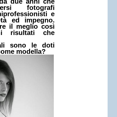
 da due anni che
si fotografi
iprofessionisti e
età ed impegno.
e il meglio così
 risultati che
li sono le doti
 come modella?