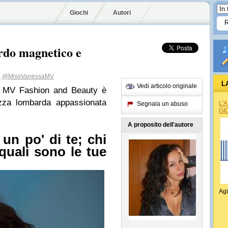
Giochi
Autori
rdo magnetico e
1
@MissVanessaMV
L
Vedi articolo originale
la MV Fashion and Beauty è
lezza lombarda appassionata
L'
Segnala un abuso
GI
A proposito dell'autore
un po' di te; chi
 quali sono le tue
Agi