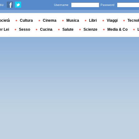
 su
Username
Password
ocietà
Cultura
Cinema
Musica
Libri
Viaggi
Tecnol
er Lei
Sesso
Cucina
Salute
Scienze
Media & Co