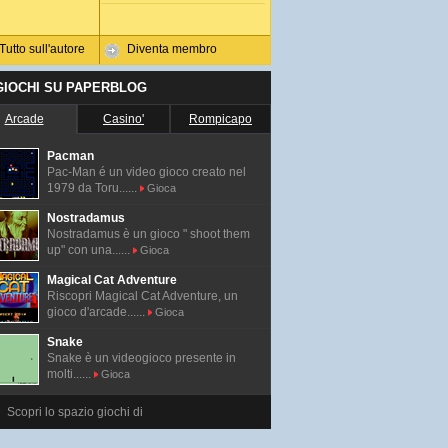
Tutto sull'autore
Diventa membro
 GIOCHI SU PAPERBLOG
Arcade
Casino'
Rompicapo
Pacman
Pac-Man é un video gioco creato nel
1979 da Toru......
Gioca
Nostradamus
Nostradamus è un gioco " shoot them
up" con una......
Gioca
Magical Cat Adventure
Riscopri Magical Cat Adventure, un
gioco d'arcade......
Gioca
Snake
Snake è un videogioco presente in
molti......
Gioca
Scopri lo spazio giochi di