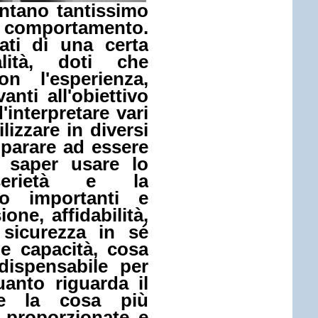
ntano tantissimo
l comportamento.
ati di una certa
lità, doti che
n l'esperienza,
nti all'obiettivo
'interpretare vari
ilizzare in diversi
mparare ad essere
e saper usare lo
erietà e la
no importanti e
ne, affidabilità,
sicurezza in sé
ie capacità, cosa
dispensabile per
anto riguarda il
e la cosa più
 proporzionate e