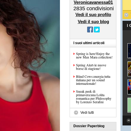
Veronicavanessa01
2835
condivisioni
Vedi il suo profilo
Vedi il suo blog
I
I suoi ultimi articoli
Spring is here!Enjoy the
new Max Mara collection!
Spring Alert-le nuove
borse di stagione!
Blind Cows:energia tutta
italiana per un sound
internazionale!
Sneak peek di
primavera:una Lolita
romantica per Philosophy
by Lorenzo Serafini
Vedi tutti
Dossier Paperblog