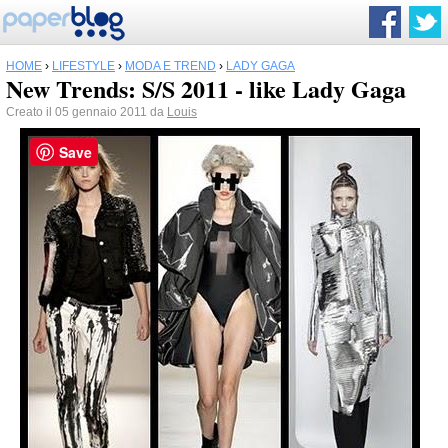
HOME
›
LIFESTYLE
›
MODA E TREND
›
LADY GAGA
New Trends: S/S 2011 - like Lady Gaga
Creato il 05 gennaio 2011 da
Louis
Save