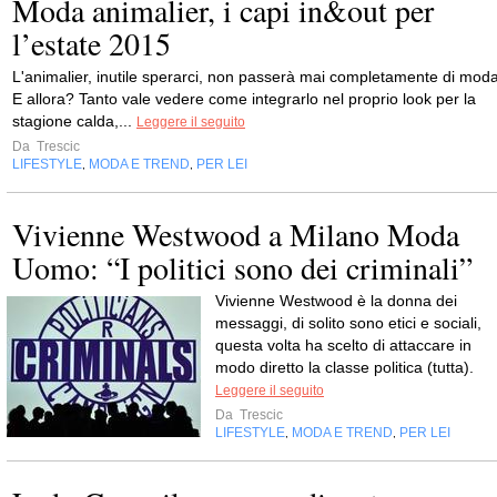
Moda animalier, i capi in&out per
l’estate 2015
L'animalier, inutile sperarci, non passerà mai completamente di moda
E allora? Tanto vale vedere come integrarlo nel proprio look per la
stagione calda,...
Leggere il seguito
Da
Trescic
LIFESTYLE
MODA E TREND
PER LEI
,
,
Vivienne Westwood a Milano Moda
Uomo: “I politici sono dei criminali”
Vivienne Westwood è la donna dei
messaggi, di solito sono etici e sociali,
questa volta ha scelto di attaccare in
modo diretto la classe politica (tutta).
Leggere il seguito
Da
Trescic
LIFESTYLE
MODA E TREND
PER LEI
,
,