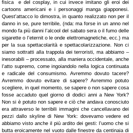
fisica e del cosplay, in cui invece imitano gli eroi dei
cartoons americani e i personaggi manga giapponesi.
Quest’attacco lo dimostra, in quanto realizzato non per il
danno in se, pure terribile, (nda: ma forse in un anno nel
mondo fa più danni l’alcool del sabato sera o il fumo delle
sigarette o l’eternit o le onde elettromagnetiche, ecc.) ma
per la sua spettacolarità e spettacolarizzazione. Non ci
siamo sottratti alla trappola dei terroristi, ma abbiamo –
inesorabili – processato, alla maniera occidentale, anche
l’atto supremo, come ingoiandolo nella logica continuata
e radicale del consumismo. Avremmo dovuto tacere?
Avremmo dovuto evitare di sapere? Avremmo potuto
scegliere, in quel momento, se sapere o non sapere cosa
fosse accaduto quel giorno di dodici anni a New York?
Non si è potuto non sapere e ciò che andava conosciuto
era attraverso le terribili immagini che cancellavano dei
pezzi dallo skyline di New York: dovevamo vedere ed
abbiamo visto anche il più ardito dei gesti: l’uomo che si
butta eroicamente nel vuoto dalle finestre da centinaia di