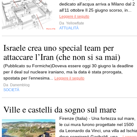
dedicato all'acqua arriva a Milano dal 2
all'11 ottobre Il 25 giugno scorso, in...
Leggere il seguito
Da
Yellowflate
ATTUALITÀ
Israele crea uno special team per
attaccare l’Iran (che non si sa mai)
(Pubblicato su Formiche)Doveva essere oggi 30 giugno la deadline
per il deal sul nucleare iraniano, ma la data è stata prorogata,
spostata per l’ennesima...
Leggere il seguito
Da
Danemblog
SOCIETÀ
Ville e castelli da sogno sul mare
Firenze (Italia) - Una fortezza sul mare,
le cui mura furono progettate nel 1500
da Leonardo da Vinci, una villa ad Ischi
dove soggiornò Garibaldi, una...