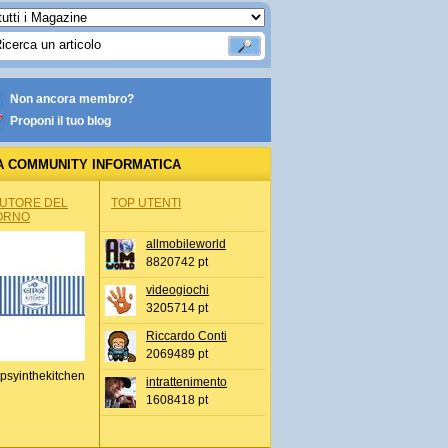
Non ancora membro?
Proponi il tuo blog
A COMMUNITY INFORMATICA
AUTORE DEL
TOP UTENTI
ORNO
allmobileworld
8820742 pt
videogiochi
3205714 pt
Riccardo Conti
2069489 pt
psyinthekitchen
intrattenimento
1608418 pt