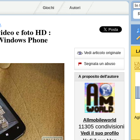
Giochi
Autori
A
ideo e foto HD :
Windows Phone
L
Vedi articolo originale
L'
Segnala un abuso
GI
A proposito dell'autore
Agi
Allmobileworld
11305
condivisioni
Vedi il suo profilo