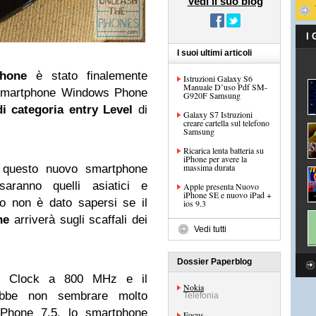
Vedi il suo blog
I
I suoi ultimi articoli
hone
è stato finalemente
Istruzioni Galaxy S6
Manuale D’uso Pdf SM-
o smartphone Windows Phone
G920F Samsung
 di categoria entry Level
di
Galaxy S7 Istruzioni
creare cartella sul telefono
Samsung
Ricarica lenta batteria su
iPhone per avere la
massima durata
i questo nuovo smartphone
aranno quelli asiatici e
Apple presenta Nuovo
iPhone SE e nuovo iPad +
o non è dato sapersi se il
ios 9.3
ne
arriverà sugli scaffali dei
Vedi tutti
Dossier Paperblog
di Clock a 800 MHz e il
Nokia
bbe non sembrare molto
Telefonia
Phone 7.5, lo smartphone
Focus