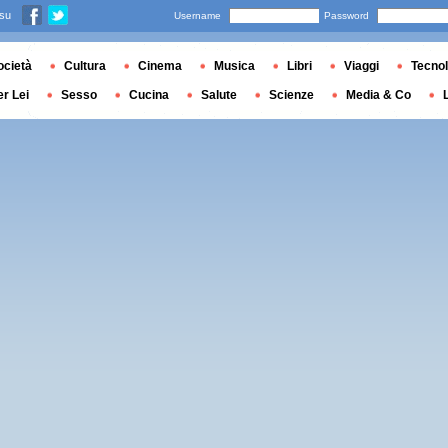
 su
Username
Password
ocietà
Cultura
Cinema
Musica
Libri
Viaggi
Tecnol
er Lei
Sesso
Cucina
Salute
Scienze
Media & Co