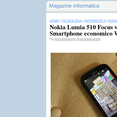
Magazine Informatica
HOME
›
TECNOLOGIA
›
INFORMATICA
›
NOKI
Nokia Lumia 510 Focus v
Smartphone economico 
Da
Allmobileworld
@allmobileworld