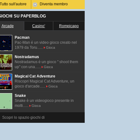
Tutto sull'autore
Diventa membro
 GIOCHI SU PAPERBLOG
Arcade
Casino'
Rompicapo
Pacman
Pac-Man é un video gioco creato nel
1979 da Toru......
Gioca
Nostradamus
Nostradamus è un gioco " shoot them
up" con una......
Gioca
Magical Cat Adventure
Riscopri Magical Cat Adventure, un
gioco d'arcade......
Gioca
Snake
Snake è un videogioco presente in
molti......
Gioca
Scopri lo spazio giochi di