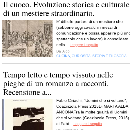
Il cuoco. Evoluzione storica e culturale
di un mestiere straordinario.
E' difficile parlare di un mestiere che
(sebbene oggi cavalchi i mezzi di
comunicazione e possa apparire più un
spettacolo che un lavoro) è consolidato
nella...
Leggere il seguito
Da
Aldo
CUCINA
CURIOSITÀ
STORIA E FILOSOFIA
,
,
Tempo letto e tempo vissuto nelle
pieghe di un romanzo a racconti.
Recensione a...
Fabio Ciriachi, “Uomini che si voltano”,
Coazinzola Press 2015Di MARTA ALBA
ANCONAFra le molte qualità di Uomini
che si voltano (Coazinzola Press, 2015)
di Fabi...
Leggere il seguito