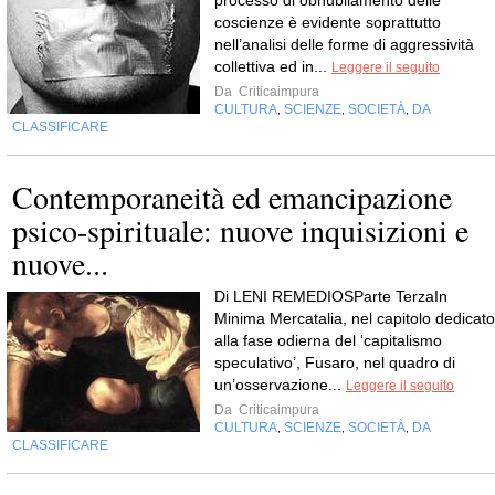
coscienze è evidente soprattutto
nell’analisi delle forme di aggressività
collettiva ed in...
Leggere il seguito
Da
Criticaimpura
CULTURA
SCIENZE
SOCIETÀ
DA
,
,
,
CLASSIFICARE
Contemporaneità ed emancipazione
psico-spirituale: nuove inquisizioni e
nuove...
Di LENI REMEDIOSParte TerzaIn
Minima Mercatalia, nel capitolo dedicato
alla fase odierna del ‘capitalismo
speculativo’, Fusaro, nel quadro di
un’osservazione...
Leggere il seguito
Da
Criticaimpura
CULTURA
SCIENZE
SOCIETÀ
DA
,
,
,
CLASSIFICARE