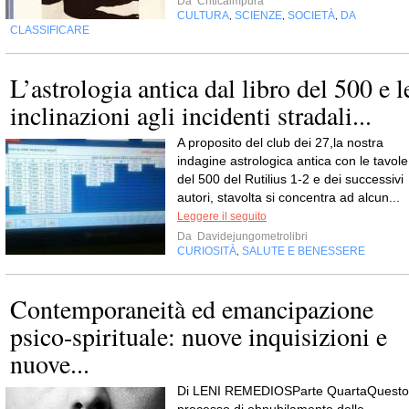
Da
Criticaimpura
CULTURA
SCIENZE
SOCIETÀ
DA
,
,
,
CLASSIFICARE
L’astrologia antica dal libro del 500 e l
inclinazioni agli incidenti stradali...
A proposito del club dei 27,la nostra
indagine astrologica antica con le tavole
del 500 del Rutilius 1-2 e dei successivi
autori, stavolta si concentra ad alcun...
Leggere il seguito
Da
Davidejungometrolibri
CURIOSITÀ
SALUTE E BENESSERE
,
Contemporaneità ed emancipazione
psico-spirituale: nuove inquisizioni e
nuove...
Di LENI REMEDIOSParte QuartaQuesto
processo di obnubilamento delle