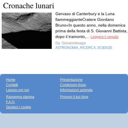
Cronache lunari
Gervaso di Canterbury e la Luna
fiammeggianteCratere Giordano
Bruno«In questo anno, nella domenica
prima della festa di S. Giovanni Battista,
dopo il tramonto,...
Leggere il seguito
Da
Giovanniboaga
ASTRONOMIA
RICERCA
SCIENZE
,
,
Home
Presentazione
Contatti
Condizioni d'uso
Lavora con noi
Informazioni azienda
Rassegna stampa
Proponi il tuo blog
F.A.Q.
Gestisci i cookie