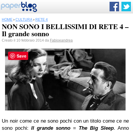
HOME
›
CULTURA
›
RETE 4
NON SONO I BELLISSIMI DI RETE 4 –
Il grande sonno
Creato il 10 febbraio 2014 da
Fabioeandrea
Save
Un noir come ce ne sono pochi con un titolo come ce ne
sono pochi:
Il grande sonno
=
The Big Sleep
. Anno