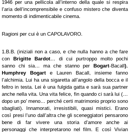
1946 per una pellicola all’interno della quale si respira
l’aria dell’incomprensibile e confuso mistero che diventa
momento di indimenticabile cinema.
Ragioni per cui è un CAPOLAVORO.
1.B.B. (iniziali non a caso, e che nulla hanno a che fare
con
Brigitte Bardot
… di cui purtroppo molto pochi
sanno chi sia… ma che stanno per
Bogart
-Bacall
).
Humphrey Bogart
e Lauren Bacall, insieme fanno
l’alchimia. Lui ha una sigaretta all’angolo della bocca e il
feltro in testa. Lei è una fulgida gatta e sarà sua partner
anche nella vita. Una vita felice, fin quando ci sarà lui (…
dopo un po’ meno… perché certi matrimonio proprio sono
sbagliati). Innamorati, irresistibili, quasi mistici. Erano
così presi l’uno dall’altra che gli sceneggiatori pensarono
bene di far vivere una storia d’amore anche ai
personaggi che interpretarono nel film. E così Vivian