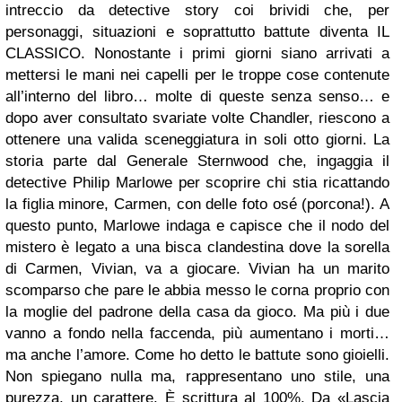
intreccio da detective story coi brividi che, per
personaggi, situazioni e soprattutto battute diventa IL
CLASSICO. Nonostante i primi giorni siano arrivati a
mettersi le mani nei capelli per le troppe cose contenute
all’interno del libro… molte di queste senza senso… e
dopo aver consultato svariate volte Chandler, riescono a
ottenere una valida sceneggiatura in soli otto giorni. La
storia parte dal Generale Sternwood che, ingaggia il
detective Philip Marlowe per scoprire chi stia ricattando
la figlia minore, Carmen, con delle foto osé (porcona!). A
questo punto, Marlowe indaga e capisce che il nodo del
mistero è legato a una bisca clandestina dove la sorella
di Carmen, Vivian, va a giocare. Vivian ha un marito
scomparso che pare le abbia messo le corna proprio con
la moglie del padrone della casa da gioco. Ma più i due
vanno a fondo nella faccenda, più aumentano i morti…
ma anche l’amore. Come ho detto le battute sono gioielli.
Non spiegano nulla ma, rappresentano uno stile, una
purezza, un carattere. È scrittura al 100%. Da «Lascia