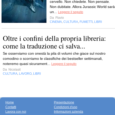
cervello. Non chiedete. Non pensate.
Non dubitate. Allora Jurassic World sarà
un...
Leggere il seguito
Da
Flavio
CINEMA
CULTURA
FUMETTI
LIBRI
,
,
,
Oltre i confini della propria libreria:
come la traduzione ci salva...
Se osserviamo con onestà la pila di volumi che giace sul nostro
comodino o scorriamo le classifiche dei bestseller settimanali,
noteremo quasi sicurament...
Leggere il seguito
Da
Nicolasit
CULTURA
LAVORO
LIBRI
,
,
Home
Presentazione
Contatti
Condizioni d'uso
Lavora con noi
Informazioni azienda