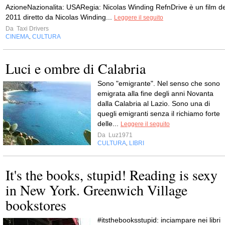
AzioneNazionalita: USARegia: Nicolas Winding RefnDrive è un film de
2011 diretto da Nicolas Winding...
Leggere il seguito
Da
Taxi Drivers
CINEMA
CULTURA
,
Luci e ombre di Calabria
Sono "emigrante". Nel senso che sono
emigrata alla fine degli anni Novanta
dalla Calabria al Lazio. Sono una di
quegli emigranti senza il richiamo forte
delle...
Leggere il seguito
Da
Luz1971
CULTURA
LIBRI
,
It's the books, stupid! Reading is sexy
in New York. Greenwich Village
bookstores
#itsthebooksstupid: inciampare nei libri