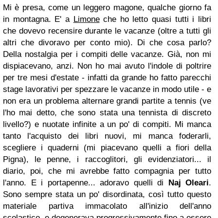
Mi è presa, come un leggero magone, qualche giorno fa
in montagna. E' a
Limone
che ho letto quasi tutti i libri
che dovevo recensire durante le vacanze (oltre a tutti gli
altri che divoravo per conto mio). Di che cosa parlo?
Della nostalgia per i compiti delle vacanze. Già, non mi
dispiacevano, anzi. Non ho mai avuto l'indole di poltrire
per tre mesi d'estate - infatti da grande ho fatto parecchi
stage lavorativi per spezzare le vacanze in modo utile - e
non era un problema alternare grandi partite a tennis (ve
l'ho mai detto, che sono stata una tennista di discreto
livello?) e nuotate infinite a un po' di compiti. Mi manca
tanto l'acquisto dei libri nuovi, mi manca foderarli,
scegliere i quaderni (mi piacevano quelli a fiori della
Pigna), le penne, i raccoglitori, gli evidenziatori... il
diario, poi, che mi avrebbe fatto compagnia per tutto
l'anno. E i portapenne... adoravo quelli di
Naj Oleari
.
Sono sempre stata un po' disordinata, così tutto questo
materiale partiva immacolato all'inizio dell'anno
scolastico, e degenerava progressivamente fino a essere