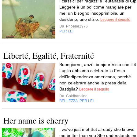
I classici per ragazzi e l'eutanasia di Cip
Leggere è un po' come mangiare per
me: un bisogno insopprimibile, un
desiderio, uno sfizio.
Leggere il seguito
Da
Phoebe1976
PER LEI
Liberté, Egalité, Fraternité
Buongiorno, anzi...bonjour!Visto che il 4
Luglio abbiamo celebrato la Festa
dell'Indipendenza americana, perché
non celebrare anche la presa della
Bastiglia?
Leggere il seguito
Da
Goldfrancine
BELLEZZA
PER LEI
,
Her name is cherry
, we've just met But already she knows
me better than you She understands m