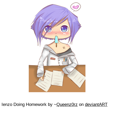
Ienzo Doing Homework
by ~
Queenz0rz
on
deviantART