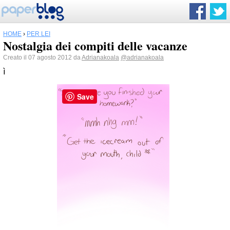
HOME
›
PER LEI
Nostalgia dei compiti delle vacanze
Creato il 07 agosto 2012 da
Adrianakoala
@adrianakoala
ì
Save