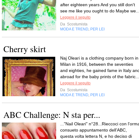
after eighteen years And you still don't
see me like you ought to do Maybe we..
Leggere il seguito
Da
Scostumista
MODA E TREND
PER LEI
,
Cherry skirt
Naj Oleari is a clothing company born in
Milan in 1916, between the seventies
and eighties, he gained fame in Italy an
abroad for the baby prints of the fabric..
Leggere il seguito
Da
Scostumista
MODA E TREND
PER LEI
,
ABC Challenge: N sta per...
..."Nail Oleari" n°28...Rieccoci con l'orm
consueto appuntamento dell'ABC,
questa volta lettera N, e ho deciso di