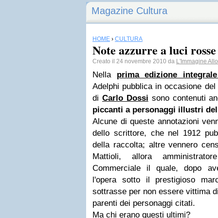
Magazine Cultura
HOME
›
CULTURA
Note azzurre a luci rosse
Creato il 24 novembre 2010 da
L'Immagine All
Nella
prima edizione integral
Adelphi pubblica in occasione del
di
Carlo Dossi
sono contenuti a
piccanti a personaggi illustri del
Alcune di queste annotazioni ven
dello scrittore, che nel 1912 pub
della raccolta; altre vennero cen
Mattioli, allora amministrat
Commerciale il quale, dopo av
l'opera sotto il prestigioso marc
sottrasse per non essere vittima di 
parenti dei personaggi citati.
Ma chi erano questi ultimi?