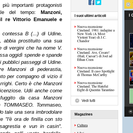
più importanti protagonisti
rale del tempo:
Manzoni,
I
I suoi ultimi articoli
il re Vittorio Emanuele e
Nuova recensione
Cineland. 1981: indagine a
ontessa B (...) di Udine,
New York (A Most
Violent Year) di J.C.
, abbia prostituito una sua
Chandor
ore di vergini che ha nome V.
Nuova recensione
Cineland. Ave, Cesare!
tessa oggidì spende e spande
(Hail, Caesar!) di Joel ad
Ethan Coen
i pubblici passeggi di Udine.
Nuova recensione
e Manzoni di pederastia,
Cineland. Il caso Spotlight
di Thomas McCarthy
to per compagno di vizio il
Nuova recensione
Arrighi. Certo è che Manzoni
Cineland. The Hateful
Eight di Quentin Tarantino
licenziose. Udii anche come
 fuggito da casa Manzoni
Vedi tutti
3678) TOMMASEO. Tommaseo,
o tale una sera imbrodolare
Magazines
re "l'è ora de finilla con sto
Cultura
agrestia e vun in casin".