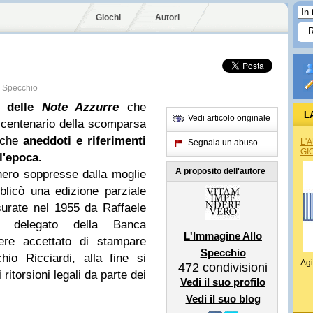
Giochi
Autori
o Specchio
e delle
Note Azzurre
che
L
Vedi articolo originale
 centenario della scomparsa
nche
aneddoti e riferimenti
L'
Segnala un abuso
GI
l'epoca.
A proposito dell'autore
nero soppresse dalla moglie
blicò una edizione parziale
surate nel 1955 da Raffaele
ore delegato della Banca
L'Immagine Allo
ere accettato di stampare
Specchio
hio Ricciardi, alla fine si
Agi
472
condivisioni
ritorsioni legali da parte dei
Vedi il suo profilo
Vedi il suo blog