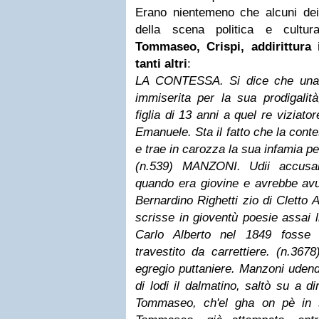
Erano nientemeno che alcuni dei 
della scena politica e cultu
Tommaseo, Crispi, addirittura 
tanti altri
:
LA CONTESSA. Si dice che una c
immiserita per la sua prodigalità
figlia di 13 anni a quel re viziat
Emanuele. Sta il fatto che la con
e trae in carozza la sua infamia pe
(n.539) MANZONI. Udii accusar
quando era giovine e avrebbe avu
Bernardino Righetti zio di Cletto 
scrisse in gioventù poesie assai 
Carlo Alberto nel 1849 fosse
travestito da carrettiere. (n.
egregio puttaniere. Manzoni udend
di lodi il dalmatino, saltò su a di
Tommaseo, ch'el gha on pè in s