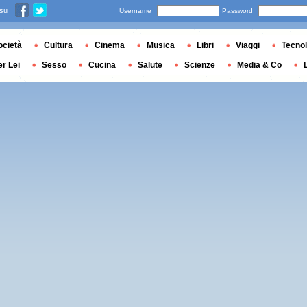
 su
Username
Password
ocietà
Cultura
Cinema
Musica
Libri
Viaggi
Tecnol
er Lei
Sesso
Cucina
Salute
Scienze
Media & Co