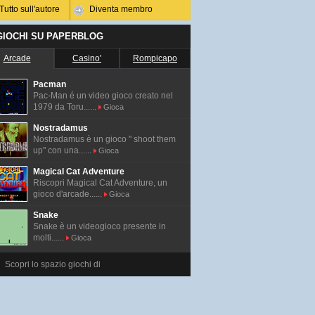
Tutto sull'autore
Diventa membro
 GIOCHI SU PAPERBLOG
Arcade
Casino'
Rompicapo
Pacman
Pac-Man é un video gioco creato nel
1979 da Toru......
Gioca
Nostradamus
Nostradamus è un gioco " shoot them
up" con una......
Gioca
Magical Cat Adventure
Riscopri Magical Cat Adventure, un
gioco d'arcade......
Gioca
Snake
Snake è un videogioco presente in
molti......
Gioca
Scopri lo spazio giochi di