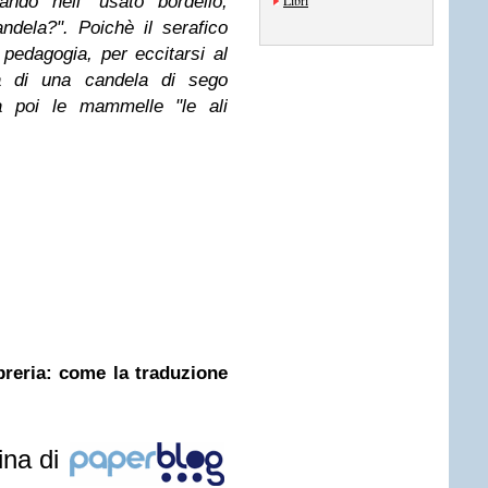
ndo nell' usato bordello,
Libri
ndela?". Poichè il serafico
di pedagogia, per eccitarsi al
na di una candela di sego
 poi le mammelle "le ali
ibreria: come la traduzione
ina di