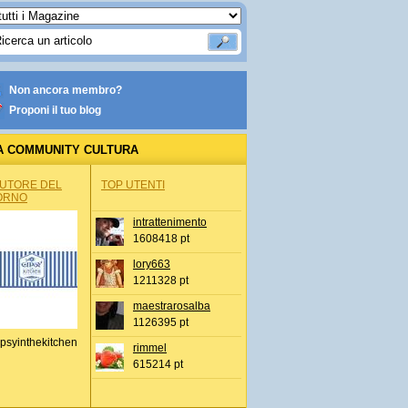
Non ancora membro?
Proponi il tuo blog
A COMMUNITY CULTURA
AUTORE DEL
TOP UTENTI
ORNO
intrattenimento
1608418 pt
lory663
1211328 pt
maestrarosalba
1126395 pt
psyinthekitchen
rimmel
615214 pt