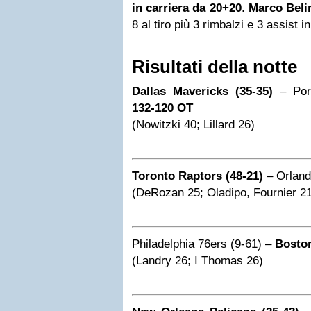
in carriera da 20+20
.
Marco Belin
8 al tiro più 3 rimbalzi e 3 assist i
Risultati della notte
Dallas Mavericks (35-35)
– Port
132-120 OT
(Nowitzki 40; Lillard 26)
Toronto Raptors (48-21)
– Orland
(DeRozan 25; Oladipo, Fournier 2
Philadelphia 76ers (9-61) –
Boston
(Landry 26; I Thomas 26)