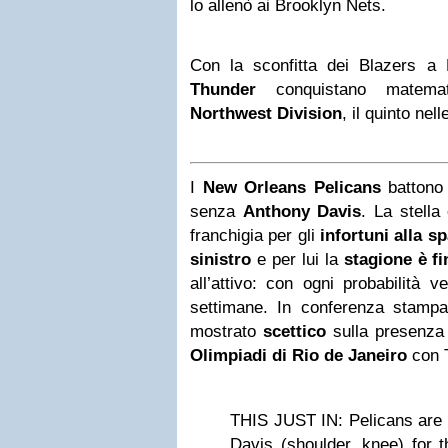
lo allenò ai Brooklyn Nets.
Con la sconfitta dei Blazers a 
Thunder
conquistano matemati
Northwest Division
, il quinto nel
I
New Orleans Pelicans
battono 
senza
Anthony Davis
. La stella 
franchigia per gli
infortuni alla sp
sinistro
e per lui la
stagione è fi
all’attivo: con ogni probabilità 
settimane. In conferenza stam
mostrato
scettico
sulla presenza 
Olimpiadi di Rio de Janeiro
con 
THIS JUST IN: Pelicans are 
Davis (shoulder, knee) for t