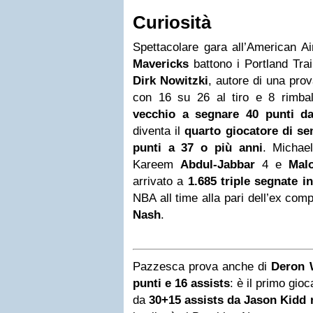
Curiosità
Spettacolare gara all’American A
Mavericks
battono i Portland Trai
Dirk Nowitzki
, autore di una pro
con 16 su 26 al tiro e 8 rimbal
vecchio a segnare 40 punti d
diventa il
quarto giocatore di s
punti a 37 o più anni
. Micha
Kareem
Abdul-Jabbar
4 e
Mal
arrivato a
1.685 triple segnate in
NBA all time alla pari dell’ex c
Nash
.
Pazzesca prova anche di
Deron 
punti e 16 assists
: è il primo gi
da
30+15 assists da Jason Kidd 