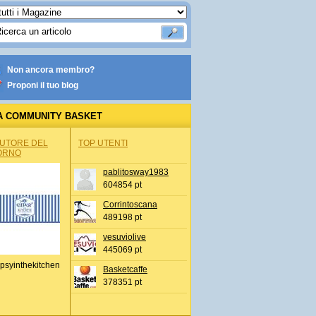
Non ancora membro?
Proponi il tuo blog
A COMMUNITY BASKET
AUTORE DEL
TOP UTENTI
ORNO
pablitosway1983
604854 pt
Corrintoscana
489198 pt
vesuviolive
445069 pt
psyinthekitchen
Basketcaffe
378351 pt