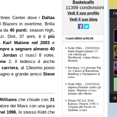
Basketcaffe
11399
condivisioni
Vedi il suo profilo
I
irlines Center dove i
Dallas
Vedi il suo blog
l Blazers in overtime. Brilla
va da
40 punti
, season high,
zi. Dirk, 37 anni, è il
più
I suoi ultimi articoli
a Karl Malone nel 2003
e
Notte NBA – 22/03/2016:
empre a segnare almeno 40
tripla-doppia numero 15
con vittoria per
el
Jordan
ci riuscì 8 volte,
Westbrook, volano Heat e
Hornets
one
2. Il tedesco è anche
 carriera
, al 13esimo posto
Eurolega, 11a giornata Top
16: Clasico al Barcellona,
ompagno e grande amico
Steve
Bamberg e Olympiacos in
corsa
Notte NBA – 21/03/2016:
impresa Hornets contro gli
Spurs, Warriors e Cavs
tornano alla vittoria
Williams
che chiude con
31
Torneo NCAA 2016:
Kansas, Oregon, UNC e
ocatore dei Mavs con una gara
Virginia alle Sweet 16,
Spartans a casa
nel 1996
, lo stesso Kidd che