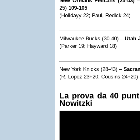
New Orleans Pelicans (25-43)
– 
25)
109-105
(Holidayy 22; Paul, Redick 24)
Milwaukee Bucks (30-40) –
Utah J
(Parker 19; Hayward 18)
New York Knicks (28-43) –
Sacram
(R. Lopez 23+20; Cousins 24+20)
La prova da 40 punt
Nowitzki