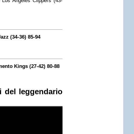
Los Angeles Clippers (43-
azz (34-36) 85-94
ento Kings (27-42) 80-88
i del leggendario