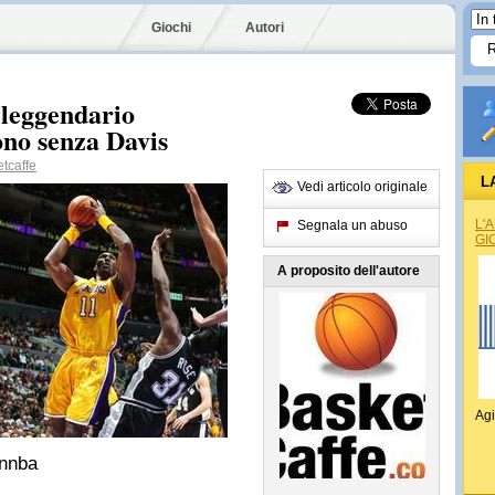
Giochi
Autori
 leggendario
ono senza Davis
tcaffe
L
Vedi articolo originale
L'
Segnala un abuso
GI
A proposito dell'autore
Agi
pnnba