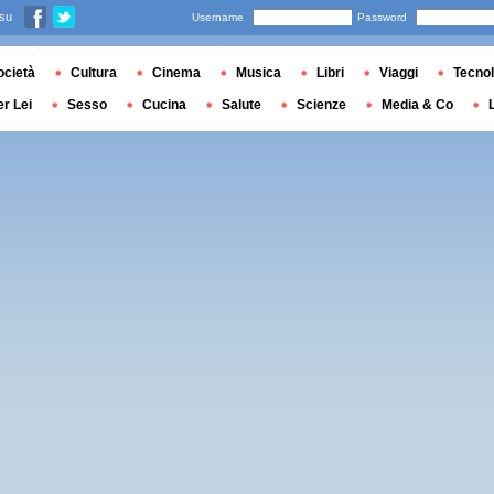
 su
Username
Password
ocietà
Cultura
Cinema
Musica
Libri
Viaggi
Tecnol
er Lei
Sesso
Cucina
Salute
Scienze
Media & Co