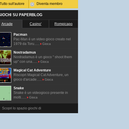
Tutto sull'autore
Diventa membro
 GIOCHI SU PAPERBLOG
Arcade
Casino'
Rompicapo
Pacman
Pac-Man é un video gioco creato nel
1979 da Toru......
Gioca
Nostradamus
Nostradamus è un gioco " shoot them
up" con una......
Gioca
Magical Cat Adventure
Riscopri Magical Cat Adventure, un
gioco d'arcade......
Gioca
Snake
Snake è un videogioco presente in
molti......
Gioca
Scopri lo spazio giochi di