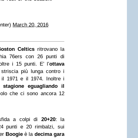
nter)
March 20, 2016
oston Celtics
ritrovano la
phia 76ers con 26 punti di
ltre i 15 punti. E’ l’
ottava
 striscia più lunga contro i
il 1971 e il 1974. Inoltre i
n stagione eguagliando il
olo che ci sono ancora 12
fida a colpi di
20+20
: la
24 punti e 20 rimbalzi, sui
Per
Boogie
è la
decima gara