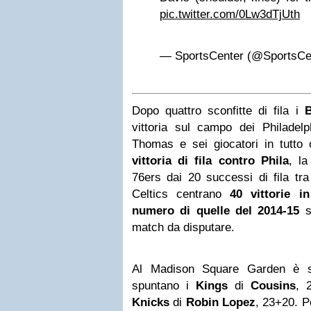
pic.twitter.com/0Lw3dTjUth
— SportsCenter (@SportsCe
Dopo quattro sconfitte di fila i
B
vittoria sul campo dei Philadel
Thomas e sei giocatori in tutto o
vittoria di fila contro Phila
, la
76ers dai 20 successi di fila tra 
Celtics centrano
40 vittorie i
numero di quelle del 2014-15
s
match da disputare.
Al Madison Square Garden è s
spuntano i
Kings
di
Cousins
, 
Knicks
di
Robin Lopez
, 23+20. 