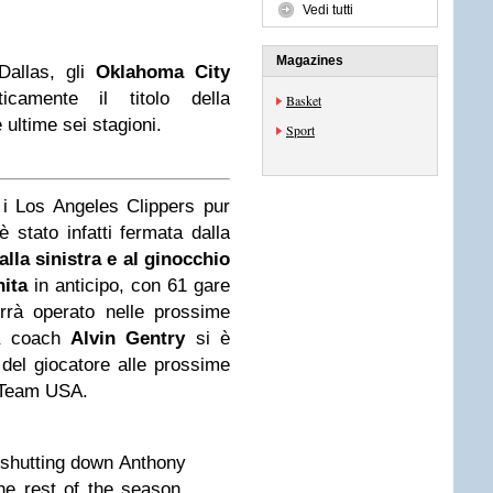
Vedi tutti
Magazines
Dallas, gli
Oklahoma City
camente il titolo della
Basket
le ultime sei stagioni.
Sport
i Los Angeles Clippers pur
è stato infatti fermata dalla
alla sinistra e al ginocchio
nita
in anticipo, con 61 gare
verrà operato nelle prossime
pa coach
Alvin Gentry
si è
del giocatore alle prossime
Team USA.
shutting down Anthony
he rest of the season.