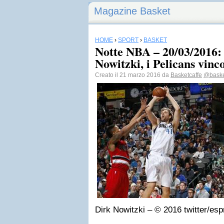
Magazine Basket
HOME
›
SPORT
›
BASKET
Notte NBA – 20/03/2016:
Nowitzki, i Pelicans vinc
Creato il 21 marzo 2016 da
Basketcaffe
@baske
Dirk Nowitzki – © 2016 twitter/es