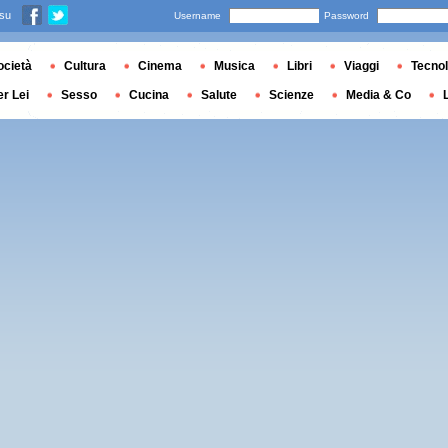
 su
Username
Password
ocietà
Cultura
Cinema
Musica
Libri
Viaggi
Tecnol
er Lei
Sesso
Cucina
Salute
Scienze
Media & Co