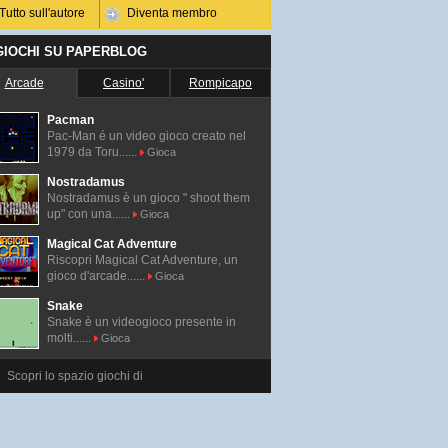
Tutto sull'autore
Diventa membro
 GIOCHI SU PAPERBLOG
Arcade
Casino'
Rompicapo
Pacman
Pac-Man é un video gioco creato nel
1979 da Toru......
Gioca
Nostradamus
Nostradamus è un gioco " shoot them
up" con una......
Gioca
Magical Cat Adventure
Riscopri Magical Cat Adventure, un
gioco d'arcade......
Gioca
Snake
Snake è un videogioco presente in
molti......
Gioca
Scopri lo spazio giochi di