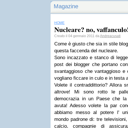
Magazine
HOME
Nucleare? no, vaffanculo
Creato il 04 gennaio 2011 da
Andreacusati
Come è giusto che sia in stile blo
questa faccenda del nucleare.
Sono incazzato e stanco di legge
post dei blogger che portano con
svantaggioso che vantaggioso e
vogliano ficcare in culo e in testa 
Volete il contraddittorio? Allora 
altrove! Mi sono rotto le pal
democrazia in un Paese che la
avuta! Adesso volete la par cond
abbiamo messo al potere l' uni
mondo padrone di: tre televisioni,
calcio, compagnie di assicuraz