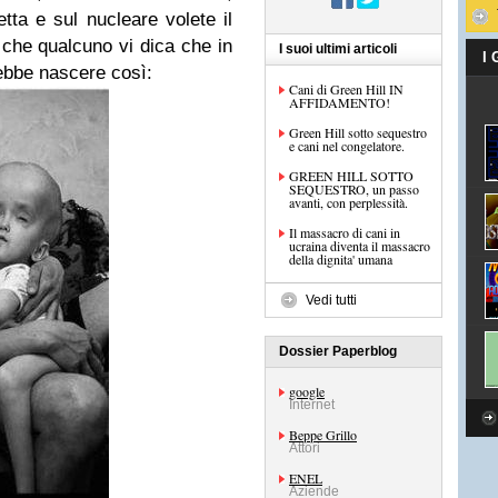
ta e sul nucleare volete il
 che qualcuno vi dica che in
I suoi ultimi articoli
I
rebbe nascere così:
Cani di Green Hill IN
AFFIDAMENTO!
Green Hill sotto sequestro
e cani nel congelatore.
GREEN HILL SOTTO
SEQUESTRO, un passo
avanti, con perplessità.
Il massacro di cani in
ucraina diventa il massacro
della dignita' umana
Vedi tutti
Dossier Paperblog
google
Internet
Beppe Grillo
Attori
ENEL
Aziende