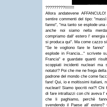
?????????!!!!!!!!
Allora andatevene AFFANCULO! 
sentire commenti del tipo: "massì 
fanno", "ma tanto se esplode una 
anche noi siamo nella merda"
compriamo dall' estero l' energia
si produca qui". Ma come cazzo s
"Se le vogliono fare le fanno"
esplode in Francia..." scrivete 
Francia" e guardate quanti risul
scoppiati incidenti nucleari ma s
notato!? Poi che me ne frega della
padrone del mondo che come faccia
fare! Qui, io e moltissimi italiani, 
nucleari! Siamo ipocriti noi?! Chi 
di fare intrallazzi con chi aveva l
che li paghiamo, perchè fann
svendendo il Paese all' estero?