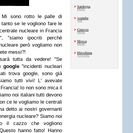
Sardegna
Mete
Mi sono rotto le palle di
youtube
Siti
tanto se le vogliono fare le
Ginevra
centrale nucleare in Francia
Mete
, "siamo ipocriti perchè
Mosca
 nucleare però vogliamo non
Mete
iete messi?!
Hiroshima
Società
 sarà tutta da vedere! "Se
su
google
"incidenti nucleari
tati trova google, sono già
iamo tutti vivi! L' avevate
 Francia! Io non sono mica il
mo noi italiani tutti devono
non ce le vogliamo le centrali
ha detto ai nostri governanti
' energia nucleare? Siamo noi
o il cazzo che vogliono
 Questo hanno fatto! Hanno