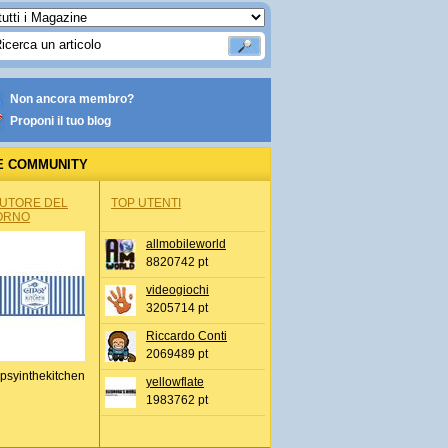
Non ancora membro?
Proponi il tuo blog
E COMMUNITY
AUTORE DEL
TOP UTENTI
ORNO
allmobileworld
8820742 pt
videogiochi
3205714 pt
Riccardo Conti
2069489 pt
psyinthekitchen
yellowflate
1983762 pt