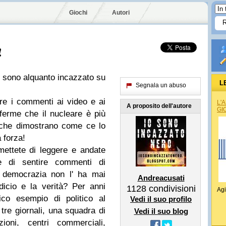
Giochi
Autori
!
g sono alquanto incazzato su
L
Segnala un abuso
re i commenti ai video e ai
L'
A proposito dell'autore
GI
ferme che il nucleare è più
 che dimostrano come ce lo
a forza!
smettete di leggere e andate
le di sentire commenti di
 democrazia non l' ha mai
Andreacusati
icio e la verità? Per anni
1128
condivisioni
Agi
co esempio di politico al
Vedi il suo profilo
 tre giornali, una squadra di
Vedi il suo blog
ioni, centri commerciali,