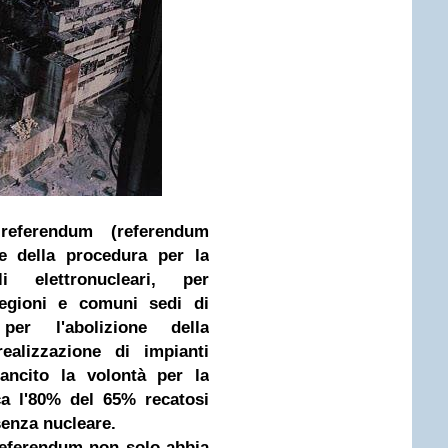
referendum (referendum
e della procedura per la
li elettronucleari, per
 regioni e comuni sedi di
per l'abolizione della
realizzazione di impianti
 sancito la volontà per la
rca l'80% del 65% recatosi
senza nucleare.
 referendum non solo abbia