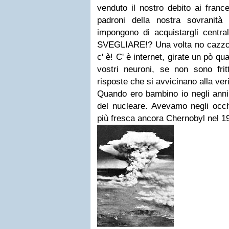
venduto il nostro debito ai franc
padroni della nostra sovranità
impongono di acquistargli centr
SVEGLIARE!? Una volta no cazzo,
c' è! C' è internet, girate un pò qua
vostri neuroni, se non sono fritt
risposte che si avvicinano alla veri
Quando ero bambino io negli anni
del nucleare. Avevamo negli occ
più fresca ancora Chernobyl nel 1