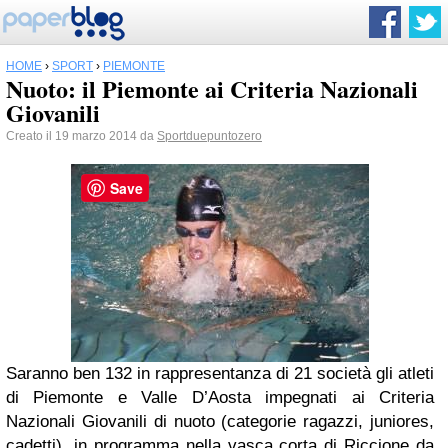
HOME
›
SPORT
›
PIEMONTE
Nuoto: il Piemonte ai Criteria Nazionali
Giovanili
Creato il 19 marzo 2014 da
Sportduepuntozero
Save
Saranno ben 132 in rappresentanza di 21 società gli atleti
di Piemonte e Valle D’Aosta impegnati ai Criteria
Nazionali Giovanili di nuoto (categorie ragazzi, juniores,
cadetti), in programma nella vasca corta di Riccione da