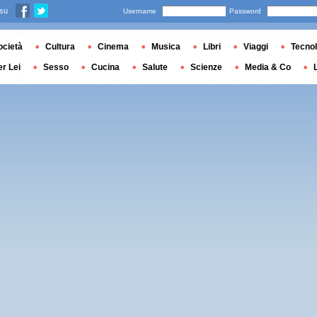
 su
Username
Password
ocietà
Cultura
Cinema
Musica
Libri
Viaggi
Tecnol
er Lei
Sesso
Cucina
Salute
Scienze
Media & Co