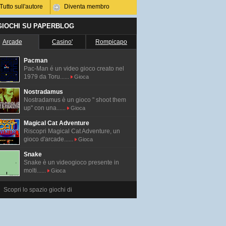
Tutto sull'autore
Diventa membro
 GIOCHI SU PAPERBLOG
Arcade
Casino'
Rompicapo
Pacman
Pac-Man é un video gioco creato nel
1979 da Toru......
Gioca
Nostradamus
Nostradamus è un gioco " shoot them
up" con una......
Gioca
Magical Cat Adventure
Riscopri Magical Cat Adventure, un
gioco d'arcade......
Gioca
Snake
Snake è un videogioco presente in
molti......
Gioca
Scopri lo spazio giochi di