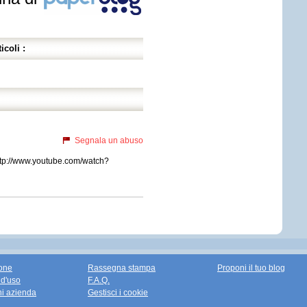
icoli :
Segnala un abuso
http://www.youtube.com/watch?
one
Rassegna stampa
Proponi il tuo blog
 d'uso
F.A.Q.
ni azienda
Gestisci i cookie