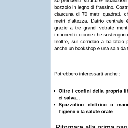
sorprendenti strutture-instalazi
bozzolo in legno di frassino. Cost
ciascuna di 70 metri quadrati, c
metri d’altezza. L’atrio centrale
grazie a tre grandi vetrate ment
imponenti colonne che sostengono i
Inoltre, sul corridoio a ballatoio 
anche un
bookshop
e una sala da 
Potrebbero interessarti anche :
Oltre i confini della propria l
ci salva...
Spazzolino elettrico o ma
l’igiene e la salute orale
Ritornare alla prima pag