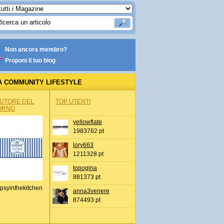
Non ancora membro?
Proponi il tuo blog
A COMMUNITY LIFESTYLE
AUTORE DEL
TOP UTENTI
ORNO
yellowflate
1983762 pt
lory663
1211328 pt
topogina
881373 pt
psyinthekitchen
anna3venere
874493 pt