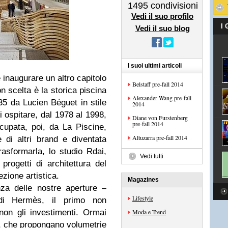
1495
condivisioni
Vedi il suo profilo
I
Vedi il suo blog
I suoi ultimi articoli
inaugurare un altro capitolo
Belstaff pre-fall 2014
on
scelta è la storica piscina
Alexander Wang pre-fall
935 da Lucien Béguet in stile
2014
 ospitare, dal 1978 al 1998,
Diane von Furstenberg
pre-fall 2014
cupata, poi, da La Piscine,
Altuzarra pre-fall 2014
e di altri
brand
e diventata
asformarla, lo studio Rdai,
Vedi tutti
rogetti di architettura del
zione artistica.
Magazines
za delle nostre aperture –
Lifestyle
i Hermès, il primo non
non gli investimenti. Ormai
Moda e Trend
”, che propongano volumetrie