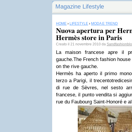
Magazine Lifestyle
HOME
›
LIFESTYLE
›
MODA E TREND
Nuova apertura per Herm
Hermès store in Paris
Creato il 21 novembre 2010 da
Sandfashionbl
La maison francese apre il pr
gauche.
The French fashion house 
on the rive gauche.
Hermès ha aperto il primo mon
terzo a Parigi, il trecentotredice
di rue de Sèvres, nel sesto
ar
francese, il punto vendita si aggiung
rue du Faubourg Saint-Honoré e al