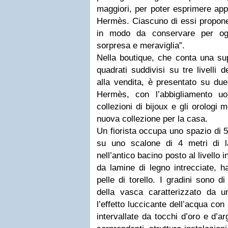
maggiori, per poter esprimere app
Hermès. Ciascuno di essi propone 
in modo da conservare per ogn
sorpresa e meraviglia”.
Nella
boutique
, che conta una sup
quadrati suddivisi su tre livelli 
alla vendita, è presentato su due
Hermès, con l’abbigliamento u
collezioni di
bijoux
e gli orologi m
nuova collezione per la casa.
Un fiorista occupa uno spazio di 5
su uno scalone di 4 metri di l
nell’antico bacino posto al livello in
da lamine di legno intrecciate, ha
pelle di torello. I gradini sono d
della vasca caratterizzato da 
l’effetto luccicante dell’acqua con
intervallate da tocchi d’oro e d’a