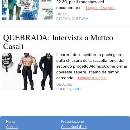
22.30, per il roadshow del
documentario...
Leggere il seguito
Da
Af68
CINEMA
CULTURA
,
QUEBRADA: Intervista a Matteo
Casali
Il parere dello scrittore a pochi giorni
dalla chiusura della raccolta fondi del
secondo progetto AtomicoCome ormai
dovreste sapere, stiamo da tempo
cercando...
Leggere il seguito
Da
Audaci
FUMETTI
LIBRI
,
Home
Presentazione
Contatti
Condizioni d'uso