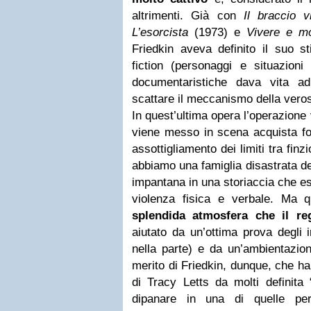
altrimenti. Già con
Il braccio v
L’esorcista
(1973) e
Vivere e mo
Friedkin aveva definito il suo st
fiction (personaggi e situazioni
documentaristiche dava vita a
scattare il meccanismo della veros
In quest’ultima opera l’operazione
viene messo in scena acquista fo
assottigliamento dei limiti tra fin
abbiamo una famiglia disastrata del
impantana in una storiaccia che esp
violenza fisica e verbale. Ma 
splendida atmosfera che il reg
aiutato da un’ottima prova degli inte
nella parte) e da un’ambientazio
merito di Friedkin, dunque, che ha
di Tracy Letts da molti definita “
dipanare in una di quelle per