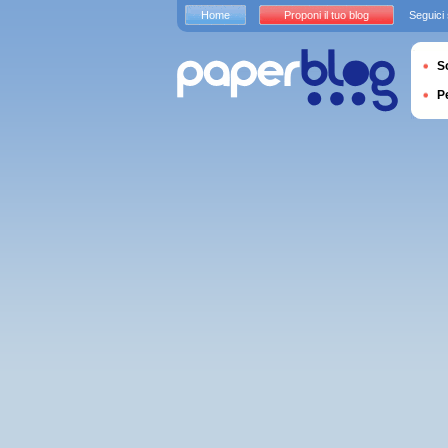
Home
Proponi il tuo blog
Seguici
S
P