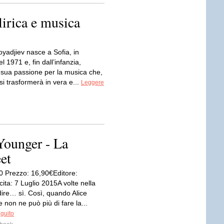
lirica e musica
yadjiev nasce a Sofia, in
l 1971 e, fin dall’infanzia,
a sua passione per la musica che,
 si trasformerà in vera e...
Leggere
ounger - La
et
0 Prezzo: 16,90€Editore:
ta: 7 Luglio 2015A volte nella
dire… sì. Così, quando Alice
 non ne può più di fare la...
eguito