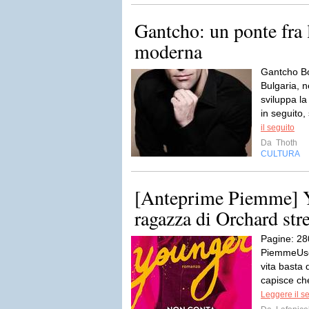
Gantcho: un ponte fra 
moderna
Gantcho Bo
Bulgaria, ne
sviluppa l
in seguito,
il seguito
Da
Thoth
CULTURA
[Anteprime Piemme] Y
ragazza di Orchard stre
Pagine: 28
PiemmeUsci
vita basta 
capisce che
Leggere il s