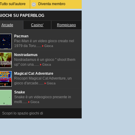
Tutto sull'autore
Diventa membro
 GIOCHI SU PAPERBLOG
Arcade
Casino'
Rompicapo
Pacman
Pac-Man é un video gioco creato nel
1979 da Toru......
Gioca
Nostradamus
Nostradamus è un gioco " shoot them
up" con una......
Gioca
Magical Cat Adventure
Riscopri Magical Cat Adventure, un
gioco d'arcade......
Gioca
Snake
Snake è un videogioco presente in
molti......
Gioca
Scopri lo spazio giochi di