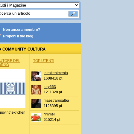
Non ancora membro?
Proponi il tuo blog
A COMMUNITY CULTURA
AUTORE DEL
TOP UTENTI
ORNO
intrattenimento
1608418 pt
lory663
1211328 pt
maestrarosalba
1126395 pt
psyinthekitchen
rimmel
615214 pt