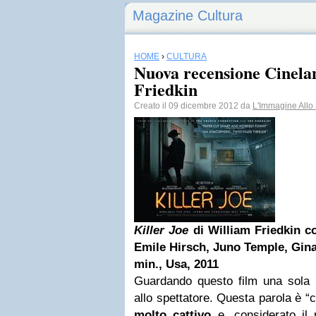
Magazine Cultura
HOME
›
CULTURA
Nuova recensione Cinelan
Friedkin
Creato il 09 dicembre 2012 da
L'Immagine Allo
Killer Joe
di William Friedkin
c
Emile Hirsch, Juno Temple,
Gin
min., Usa, 2011
Guardando questo film una sola 
allo spettatore. Questa parola è “c
molto cattivo
e, considerato il 