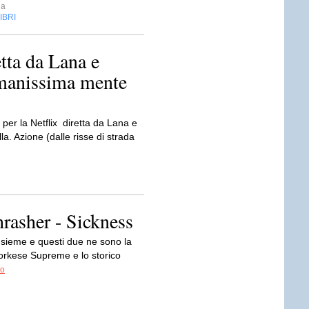
na
IBRI
etta da Lana e
manissima mente
 per la Netflix diretta da Lana e
. Azione (dalle risse di strada
asher - Sickness
insieme e questi due ne sono la
orkese Supreme e lo storico
to