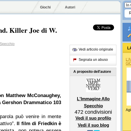
Giochi
Autori
d. Killer Joe di W.
 Specchio
L
Vedi articolo originale
L'
Segnala un abuso
GI
A proposito dell'autore
on Matthew McConaughey,
L'Immagine Allo
a Gershon
Drammatico 103
Specchio
Agi
472
condivisioni
parola può venire in mente
Vedi il suo profilo
attivo”.
Il film di Friedkin è
Vedi il suo blog
regista, non poteva essere