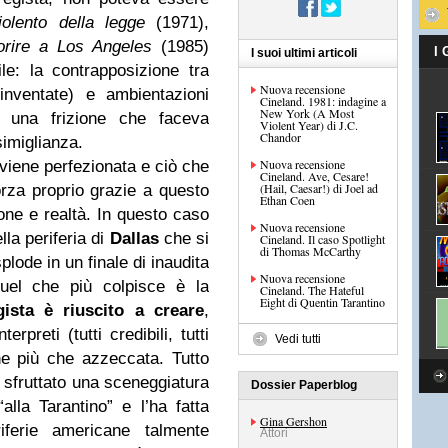
iolento della legge
(1971),
rire a Los Angeles
(1985)
I
I suoi ultimi articoli
ile: la contrapposizione tra
Nuova recensione
 inventate) e ambientazioni
Cineland. 1981: indagine a
New York (A Most
d una frizione che faceva
Violent Year) di J.C.
Chandor
imiglianza.
Nuova recensione
 viene perfezionata e ciò che
Cineland. Ave, Cesare!
(Hail, Caesar!) di Joel ad
rza proprio grazie a questo
Ethan Coen
zione e realtà. In questo caso
Nuova recensione
la periferia di
Dallas
che si
Cineland. Il caso Spotlight
di Thomas McCarthy
lode in un finale di inaudita
Nuova recensione
quel che più colpisce è la
Cineland. The Hateful
Eight di Quentin Tarantino
ista è riuscito a creare
,
rpreti (tutti credibili, tutti
Vedi tutti
ne più che azzeccata. Tutto
 sfruttato una sceneggiatura
Dossier Paperblog
alla Tarantino” e l’ha fatta
Gina Gershon
iferie americane talmente
Attori