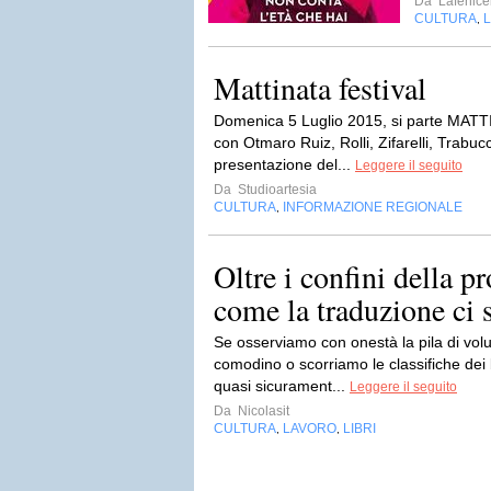
Da
Lafenic
CULTURA
L
,
Mattinata festival
Domenica 5 Luglio 2015, si parte MATT
con Otmaro Ruiz, Rolli, Zifarelli, Trabu
presentazione del...
Leggere il seguito
Da
Studioartesia
CULTURA
INFORMAZIONE REGIONALE
,
Oltre i confini della pr
come la traduzione ci s
Se osserviamo con onestà la pila di vol
comodino o scorriamo le classifiche dei 
quasi sicurament...
Leggere il seguito
Da
Nicolasit
CULTURA
LAVORO
LIBRI
,
,