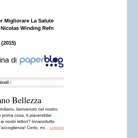
r Migliorare La Salute
i Nicolas Winding Refn
 (2015)
ina di
icoli :
ano Bellezza
miliano, benvenuto nel nostro
 prima cosa, ti piacerebbe
ai nostri lettori? Innanzitutto
l’accoglienza! Certo, mi...
Leggere