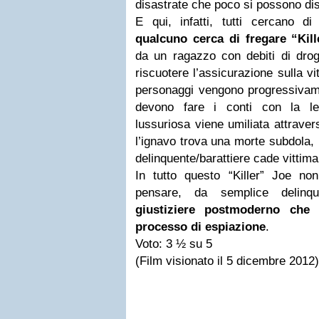
disastrate che poco si possono dis
E qui, infatti, tutti cercano d
qualcuno cerca di fregare “Kil
da un ragazzo con debiti di dro
riscuotere l’assicurazione sulla vi
personaggi vengono progressivamen
devono fare i conti con la le
lussuriosa viene umiliata attravers
l’ignavo trova una morte subdola, p
delinquente/barattiere cade vittima
In tutto questo “Killer” Joe n
pensare, da semplice delinqu
giustiziere postmoderno che 
processo di espiazione
.
Voto: 3 ½ su 5
(Film visionato il 5 dicembre 2012)