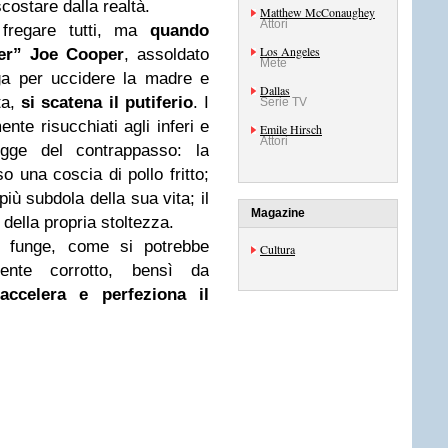
costare dalla realtà.
Matthew McConaughey
Attori
i fregare tutti, ma
quando
Los Angeles
ler” Joe Cooper
, assoldato
Mete
ga per uccidere la madre e
Dallas
ta,
si scatena il putiferio
. I
Serie TV
te risucchiati agli inferi e
Emile Hirsch
Attori
gge del contrappasso: la
o una coscia di pollo fritto;
iù subdola della sua vita; il
Magazine
 della propria stoltezza.
on funge, come si potrebbe
Cultura
ente corrotto, bensì da
accelera e perfeziona il