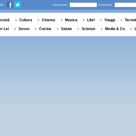
 su
Username
Password
ocietà
Cultura
Cinema
Musica
Libri
Viaggi
Tecnol
er Lei
Sesso
Cucina
Salute
Scienze
Media & Co