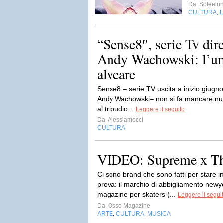
Da
Soleelu
CULTURA
L
,
“Sense8″, serie Tv dir
Andy Wachowski: l’u
alveare
Sense8 – serie TV uscita a inizio giugno
Andy Wachowski– non si fa mancare nulla
al tripudio...
Leggere il seguito
Da
Alessiamocci
CULTURA
VIDEO: Supreme x Thr
Ci sono brand che sono fatti per stare 
prova: il marchio di abbigliamento newy
magazine per skaters (...
Leggere il segui
Da
Osso Magazine
ARTE
CULTURA
MUSICA
,
,