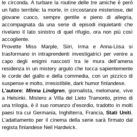
le circonda. A turbare la routine delle tre amiche è però
un fatto terribile: la morte, in circostanze misteriose, del
giovane cuoco, sempre gentile e pieno di allegria,
accompagnata da una serie di episodi inquietanti che
rivelano il lato sinistro di quel rifugio, ora non più così
accogliente.
Provette Miss Marple, Siiri, Irma e Anna-Liisa si
trasformano in intraprendenti investigatrici per venire a
capo degli enigmi nascosti tra le mura dell’amena
residenza in un mistery arguto che tocca sapientemente
le corde del giallo e della commedia, con un pizzico di
suspense e molto, irresistibile, dark humor finlandese.
L'autore:
Minna Lindgren
, giornalista, melomane, vive
a Helsinki. Mistero a Villa del Lieto Tramonto, primo di
una trilogia, è il suo romanzo d’esordio, tradotto in molti
paesi tra cui Germania, Inghilterra, Francia,
Stati Uniti
.
L’adattamento per il cinema della serie sarà firmato dal
regista finlandese Neil Hardwick.