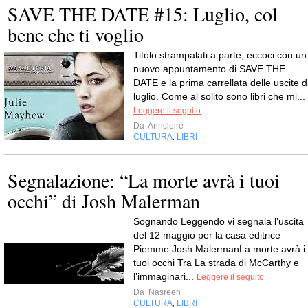
SAVE THE DATE #15: Luglio, col
bene che ti voglio
Titolo strampalati a parte, eccoci con un
nuovo appuntamento di SAVE THE
DATE e la prima carrellata delle uscite d
luglio. Come al solito sono libri che mi...
Leggere il seguito
Da
Anncleire
CULTURA
LIBRI
,
Segnalazione: “La morte avrà i tuoi
occhi” di Josh Malerman
Sognando Leggendo vi segnala l’uscita
del 12 maggio per la casa editrice
Piemme:Josh MalermanLa morte avrà i
tuoi occhi Tra La strada di McCarthy e
l’immaginari...
Leggere il seguito
Da
Nasreen
CULTURA
LIBRI
,