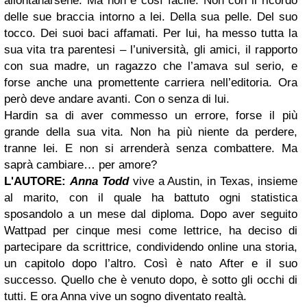
allontanarsene. Ma non è così facile. Non con il ricordo
delle sue braccia intorno a lei. Della sua pelle. Del suo
tocco. Dei suoi baci affamati. Per lui, ha messo tutta la
sua vita tra parentesi – l’università, gli amici, il rapporto
con sua madre, un ragazzo che l’amava sul serio, e
forse anche una promettente carriera nell’editoria. Ora
però deve andare avanti. Con o senza di lui.
Hardin sa di aver commesso un errore, forse il più
grande della sua vita. Non ha più niente da perdere,
tranne lei. E non si arrenderà senza combattere. Ma
saprà cambiare… per amore?
L'AUTORE:
Anna Todd
vive a Austin, in Texas, insieme
al marito, con il quale ha battuto ogni statistica
sposandolo a un mese dal diploma. Dopo aver seguito
Wattpad per cinque mesi come lettrice, ha deciso di
partecipare da scrittrice, condividendo online una storia,
un capitolo dopo l’altro. Così è nato After e il suo
successo. Quello che è venuto dopo, è sotto gli occhi di
tutti. E ora Anna vive un sogno diventato realtà.