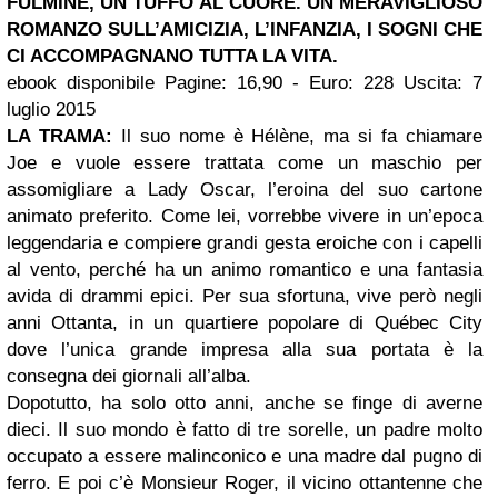
FULMINE, UN TUFFO AL CUORE. UN MERAVIGLIOSO
ROMANZO SULL’AMICIZIA, L’INFANZIA, I SOGNI CHE
CI ACCOMPAGNANO TUTTA LA VITA.
ebook disponibile Pagine: 16,90 - Euro: 228 Uscita: 7
luglio 2015
LA TRAMA:
Il suo nome è Hélène, ma si fa chiamare
Joe e vuole essere trattata come un maschio per
assomigliare a Lady Oscar, l’eroina del suo cartone
animato preferito. Come lei, vorrebbe vivere in un’epoca
leggendaria e compiere grandi gesta eroiche con i capelli
al vento, perché ha un animo romantico e una fantasia
avida di drammi epici. Per sua sfortuna, vive però negli
anni Ottanta, in un quartiere popolare di Québec City
dove l’unica grande impresa alla sua portata è la
consegna dei giornali all’alba.
Dopotutto, ha solo otto anni, anche se finge di averne
dieci. Il suo mondo è fatto di tre sorelle, un padre molto
occupato a essere malinconico e una madre dal pugno di
ferro. E poi c’è Monsieur Roger, il vicino ottantenne che