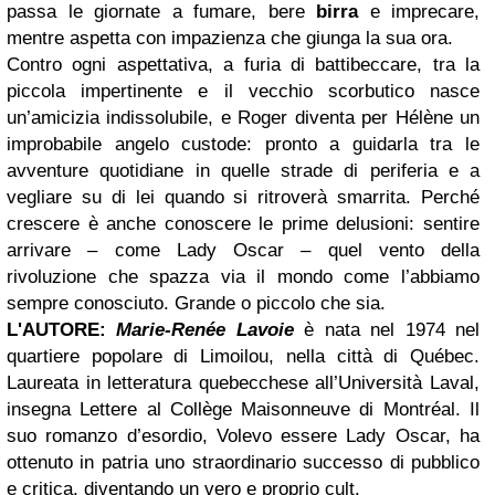
passa le giornate a fumare, bere
birra
e imprecare,
mentre aspetta con impazienza che giunga la sua ora.
Contro ogni aspettativa, a furia di battibeccare, tra la
piccola impertinente e il vecchio scorbutico nasce
un’amicizia indissolubile, e Roger diventa per Hélène un
improbabile angelo custode: pronto a guidarla tra le
avventure quotidiane in quelle strade di periferia e a
vegliare su di lei quando si ritroverà smarrita. Perché
crescere è anche conoscere le prime delusioni: sentire
arrivare – come Lady Oscar – quel vento della
rivoluzione che spazza via il mondo come l’abbiamo
sempre conosciuto. Grande o piccolo che sia.
L'AUTORE:
Marie-Renée Lavoie
è nata nel 1974 nel
quartiere popolare di Limoilou, nella città di Québec.
Laureata in letteratura quebecchese all’Università Laval,
insegna Lettere al Collège Maisonneuve di Montréal. Il
suo romanzo d’esordio, Volevo essere Lady Oscar, ha
ottenuto in patria uno straordinario successo di pubblico
e critica, diventando un vero e proprio cult.