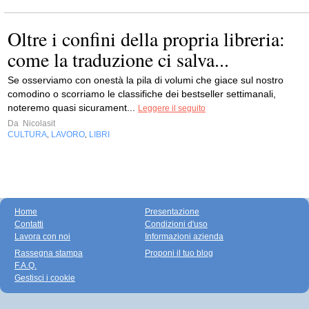
Oltre i confini della propria libreria:
come la traduzione ci salva...
Se osserviamo con onestà la pila di volumi che giace sul nostro
comodino o scorriamo le classifiche dei bestseller settimanali,
noteremo quasi sicurament...
Leggere il seguito
Da
Nicolasit
CULTURA
LAVORO
LIBRI
,
,
Home
Presentazione
Contatti
Condizioni d'uso
Lavora con noi
Informazioni azienda
Rassegna stampa
Proponi il tuo blog
F.A.Q.
Gestisci i cookie