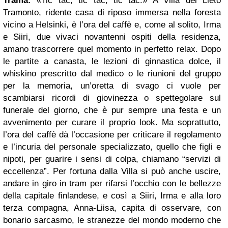
Trama:
«Tic tac, tic tac, tic tac.» A Villa del Lieto
Tramonto, ridente casa di riposo immersa nella foresta
vicino a Helsinki, è l’ora del caffè e, come al solito, Irma
e Siiri, due vivaci novantenni ospiti della residenza,
amano trascorrere quel momento in perfetto relax. Dopo
le partite a canasta, le lezioni di ginnastica dolce, il
whiskino prescritto dal medico o le riunioni del gruppo
per la memoria, un’oretta di svago ci vuole per
scambiarsi ricordi di giovinezza o spettegolare sul
funerale del giorno, che è pur sempre una festa e un
avvenimento per curare il proprio look. Ma soprattutto,
l’ora del caffè dà l’occasione per criticare il regolamento
e l’incuria del personale specializzato, quello che figli e
nipoti, per guarire i sensi di colpa, chiamano “servizi di
eccellenza”. Per fortuna dalla Villa si può anche uscire,
andare in giro in tram per rifarsi l’occhio con le bellezze
della capitale finlandese, e così a Siiri, Irma e alla loro
terza compagna, Anna-Liisa, capita di osservare, con
bonario sarcasmo, le stranezze del mondo moderno che