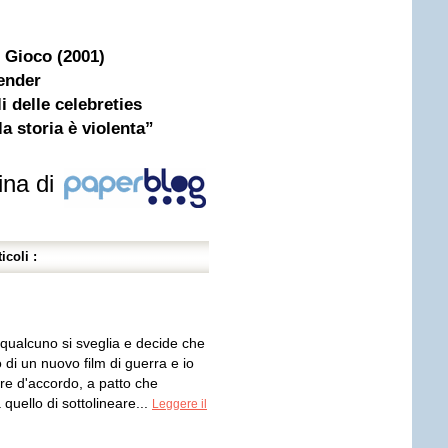
o Gioco (2001)
gender
li delle celebreties
la storia è violenta”
ina di
icoli :
 qualcuno si sveglia e decide che
 di un nuovo film di guerra e io
e d'accordo, a patto che
a quello di sottolineare...
Leggere il