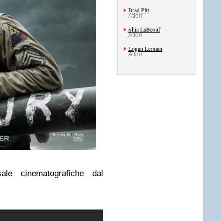
Brad Pitt
Attori
Shia LaBeouf
Attori
Logan Lerman
Attori
ale cinematografiche dal