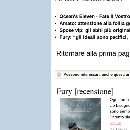
Ocean's Eleven - Fate Il Vostr
Amato: attenzione alla follia 
Spose vip: gli abiti più origina
Fury: “gli ideali sono pacifici, 
Ritornare alla prima pag
Possono interessarti anche questi art
Fury [recensione]
Ogni tanto
c'è bisogno
sono sempr
l'intento si
seguito
Da
Lord79