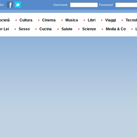
 su
Username
Password
ocietà
Cultura
Cinema
Musica
Libri
Viaggi
Tecnol
er Lei
Sesso
Cucina
Salute
Scienze
Media & Co