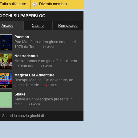
Tutto sull'autore
Diventa membro
 GIOCHI SU PAPERBLOG
Arcade
Casino'
Rompicapo
Pacman
Pac-Man é un video gioco creato nel
1979 da Toru......
Gioca
Nostradamus
Nostradamus è un gioco " shoot them
up" con una......
Gioca
Magical Cat Adventure
Riscopri Magical Cat Adventure, un
gioco d'arcade......
Gioca
Snake
Snake è un videogioco presente in
molti......
Gioca
Scopri lo spazio giochi di