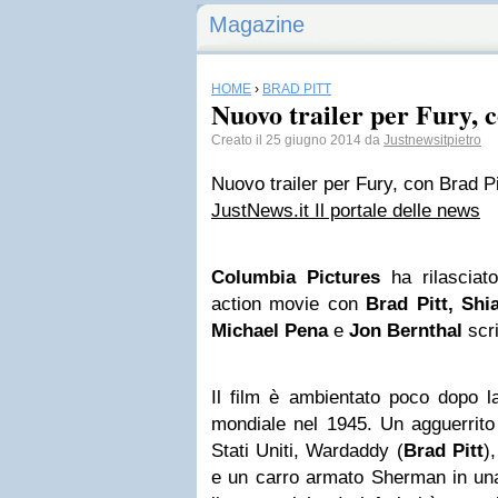
Magazine
HOME
›
BRAD PITT
Nuovo trailer per Fury, 
Creato il 25 giugno 2014 da
Justnewsitpietro
Nuovo trailer per Fury, con Brad Pi
JustNews.it Il portale delle news
Columbia Pictures
ha rilasciat
action movie con
Brad Pitt, Sh
Michael Pena
e
Jon Bernthal
scri
Il film è ambientato poco dopo l
mondiale nel 1945. Un agguerrito 
Stati Uniti, Wardaddy (
Brad Pitt
)
e un carro armato Sherman in una