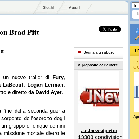
Giochi
Autori
con Brad Pitt
tt
L
Segnala un abuso
L'
A proposito dell'autore
GI
o un nuovo trailer di
Fury,
ia LaBeouf, Logan Lerman,
tto e diretto da
David Ayer.
a fine della seconda guerra
Agi
sergente dell’esercito degli
, un gruppo di cinque uomini
Justnewsitpietro
 missione mortale dietro le
13388
condivisioni