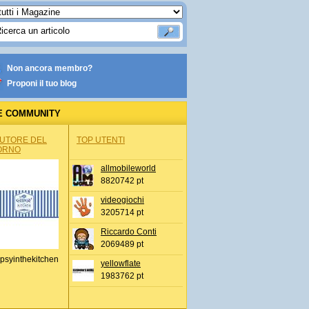
Non ancora membro?
Proponi il tuo blog
E COMMUNITY
AUTORE DEL
TOP UTENTI
ORNO
allmobileworld
8820742 pt
videogiochi
3205714 pt
Riccardo Conti
2069489 pt
psyinthekitchen
yellowflate
1983762 pt