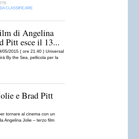
775
DA CLASSIFICARE
film di Angelina
 Pitt esce il 13...
9/05/2015 ( ore 21:40 ) Universal
rà By the Sea, pellicola per la
olie e Brad Pitt
per tornare al cinema con un
da Angelina Jolie – terzo film