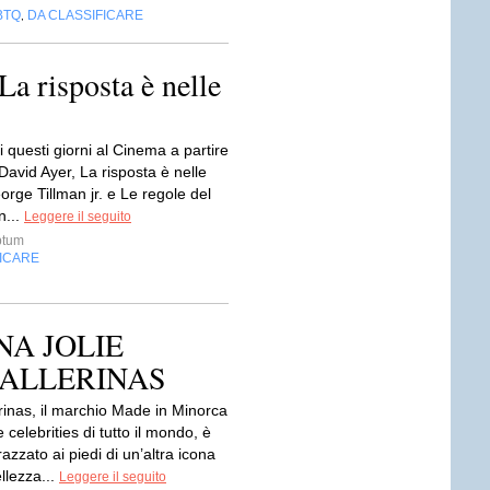
BTQ
DA CLASSIFICARE
,
a risposta è nelle
i questi giorni al Cinema a partire
David Ayer, La risposta è nelle
eorge Tillman jr. e Le regole del
n...
Leggere il seguito
ptum
FICARE
INA JOLIE
BALLERINAS
rinas, il marchio Made in Minorca
 celebrities di tutto il mondo, è
azzato ai piedi di un’altra icona
ellezza...
Leggere il seguito