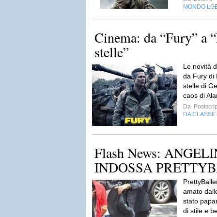
MONDO LG
Cinema: da “Fury” a “L
stelle”
Le novità d
da Fury di 
stelle di G
caos di Ala
Da
Postscri
DA CLASSI
Flash News: ANGEL
INDOSSA PRETTY
PrettyBalle
amato dalle
stato papar
di stile e b