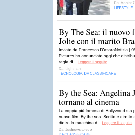
Da
Monica7
LIFESTYLE
,
By The Sea: il nuovo 
Jolie con il marito Brad
Inviato da Francesco D'asaroNotizia | 0
Pictures ha annunciato oggi che distribui
regia di...
Leggere il seguito
Da
Lightman
TECNOLOGIA
DA CLASSIFICARE
,
By the Sea: Angelina J
tornano al cinema
La coppia più famosa di Hollywood sta 
nuovo film: By the sea. Scritto e diretto 
dietro la macchina d...
Leggere il seguito
Da
Justnewsitpietro
DA CLASSIFICARE