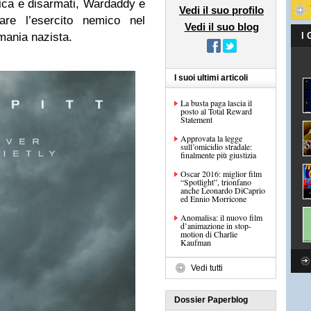
rica e disarmati, Wardaddy e
Vedi il suo profilo
are l’esercito nemico nel
Vedi il suo blog
rmania nazista.
I
I suoi ultimi articoli
La busta paga lascia il
posto al Total Reward
Statement
Approvata la legge
sull’omicidio stradale:
finalmente più giustizia
Oscar 2016: miglior film
“Spotlight”, trionfano
anche Leonardo DiCaprio
ed Ennio Morricone
Anomalisa: il nuovo film
d’animazione in stop-
motion di Charlie
Kaufman
Vedi tutti
Dossier Paperblog