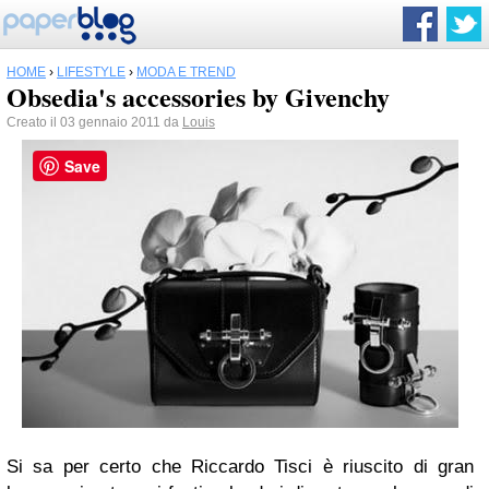
HOME
›
LIFESTYLE
›
MODA E TREND
Obsedia's accessories by Givenchy
Creato il 03 gennaio 2011 da
Louis
Save
Si sa per certo che
Riccardo Tisci
è riuscito di gran