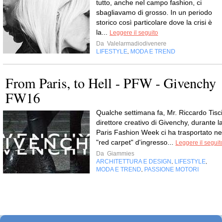
tutto, anche nel campo fashion, ci
sbagliavamo di grosso. In un periodo
storico così particolare dove la crisi è
la...
Leggere il seguito
Da
Valelarmadiodivenere
LIFESTYLE
MODA E TREND
,
From Paris, to Hell - PFW - Givenchy
FW16
Qualche settimana fa, Mr. Riccardo Tisci
direttore creativo di Givenchy, durante l
Paris Fashion Week ci ha trasportato ne
"red carpet" d'ingresso...
Leggere il seguit
Da
Giammies
ARCHITETTURA E DESIGN
LIFESTYLE
,
,
MODA E TREND
PASSIONE MOTORI
,