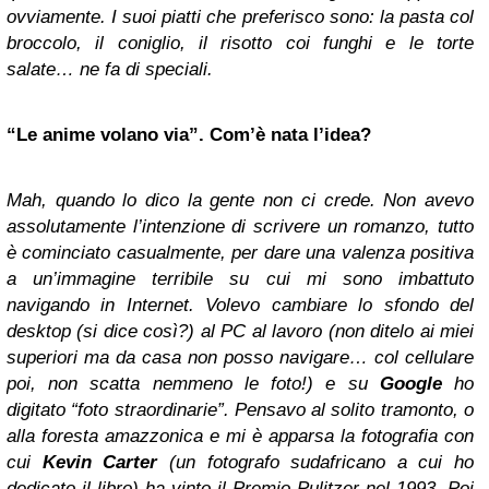
ovviamente. I suoi piatti che preferisco sono: la pasta col
broccolo, il coniglio, il risotto coi funghi e le torte
salate… ne fa di speciali.
“Le anime volano via”
. Com’è nata l’idea?
Mah, quando lo dico la gente non ci crede. Non avevo
assolutamente l’intenzione di scrivere un romanzo, tutto
è cominciato casualmente, per dare una valenza positiva
a un’immagine terribile su cui mi sono imbattuto
navigando in Internet. Volevo cambiare lo sfondo del
desktop (si dice così?) al PC al lavoro (non ditelo ai miei
superiori ma da casa non posso navigare… col cellulare
poi, non scatta nemmeno le foto!) e su
Google
ho
digitato “foto straordinarie”. Pensavo al solito tramonto, o
alla foresta amazzonica e mi è apparsa la fotografia con
cui
Kevin Carter
(un fotografo sudafricano a cui ho
dedicato il libro) ha vinto il Premio Pulitzer nel 1993. Poi