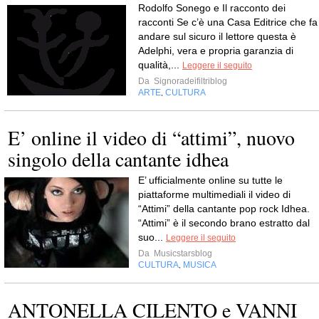
Rodolfo Sonego e Il racconto dei
racconti Se c’è una Casa Editrice che fa
andare sul sicuro il lettore questa è
Adelphi, vera e propria garanzia di
qualità,...
Leggere il seguito
Da
Signoradeifiltriblog
ARTE
CULTURA
,
E’ online il video di “attimi”, nuovo
singolo della cantante idhea
E’ ufficialmente online su tutte le
piattaforme multimediali il video di
“Attimi” della cantante pop rock Idhea.
“Attimi” è il secondo brano estratto dal
suo...
Leggere il seguito
Da
Musicstarsblog
CULTURA
MUSICA
,
ANTONELLA CILENTO e VANNI