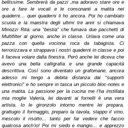
bellissime. Sembrerà da pazzi ,ma adoravo stare ore e
ore a fare le vocali e le consonanti a matita nei
quaderni… quei quaderni li ho ancora. Poi ho cambiato
scuola e la maestra degli ultimi tre anni si chiamava
Minozzi Rita: una “bestia” che fumava due pacchetti di
Multifilter al giorno, anche in classe. Urlava come una
pazza con quella vociona roca da tabagista. Ci
terrorizzava e strappava i nostri quaderni in classe e poi
li faceva volare dalla finestra. Però anche lei diceva che
avevo una bella calligrafia e una grande capacità
descrittiva. Così sono diventato un grafomane, ancora
adesso mi tengo a debita distanza dai “supporti
elettronici” e ho sempre in tasca un piccolo bloc-notes e
una matita. La passione per la cucina me l’ha instillata
mia moglie Valeria, lei davanti ai fornelli è una vera
artista. Io le gironzolo intorno mentre lei prepara,
grattugio il formaggio, preparo la tavola, stappo il vino,
mescolo il risotto… tanto per far vedere che faccio
qualcosa anch’io! Poi mi siedo e mangio… e apprezzo