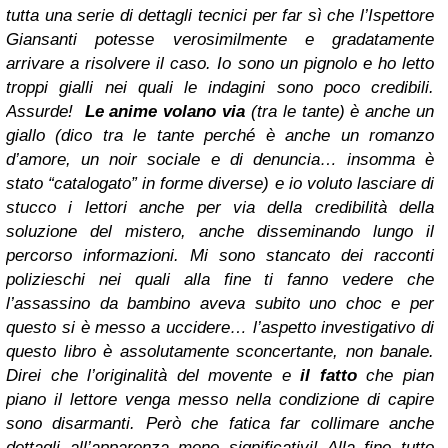
tutta una serie di dettagli tecnici per far sì che l’Ispettore
Giansanti potesse verosimilmente e gradatamente
arrivare a risolvere il caso. Io sono un pignolo e ho letto
troppi gialli nei quali le indagini sono poco credibili.
Assurde!
Le anime volano via
(tra le tante) è anche un
giallo (dico tra le tante perché è anche un romanzo
d’amore, un noir sociale e di denuncia… insomma è
stato “catalogato” in forme diverse) e io voluto lasciare di
stucco i lettori anche per via della credibilità della
soluzione del mistero, anche disseminando lungo il
percorso informazioni. Mi sono stancato dei racconti
polizieschi nei quali alla fine ti fanno vedere che
l’assassino da bambino aveva subito uno choc e per
questo si è messo a uccidere… l’aspetto investigativo di
questo libro è assolutamente sconcertante, non banale.
Direi che l’originalità del movente e
il fatto
che pian
piano il lettore venga messo nella condizione di capire
sono disarmanti. Però che fatica far collimare anche
dettagli all’apparenza meno significativi! Alla fine tutto