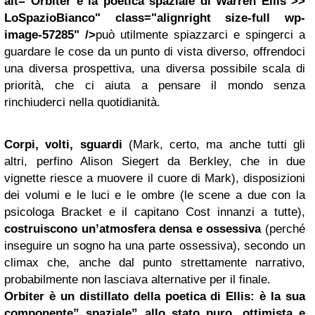
alt="Orbiter e la poetica spaziale di Warren Ellis >>
LoSpazioBianco" class="alignright size-full wp-
image-57285" />
può utilmente spiazzarci e spingerci a
guardare le cose da un punto di vista diverso, offrendoci
una diversa prospettiva, una diversa possibile scala di
priorità, che ci aiuta a pensare il mondo senza
rinchiuderci nella quotidianità.
Corpi, volti, sguardi
(Mark, certo, ma anche tutti gli
altri, perfino Alison Siegert da Berkley, che in due
vignette riesce a muovere il cuore di Mark), disposizioni
dei volumi e le luci e le ombre (le scene a due con la
psicologa Bracket e il capitano Cost innanzi a tutte),
costruiscono un’atmosfera densa e ossessiva
(perché
inseguire un sogno ha una parte ossessiva), secondo un
climax che, anche dal punto strettamente narrativo,
probabilmente non lasciava alternative per il finale.
Orbiter è un
distillato
della poetica di Ellis: è la sua
componente” spaziale” allo stato puro, ottimista e