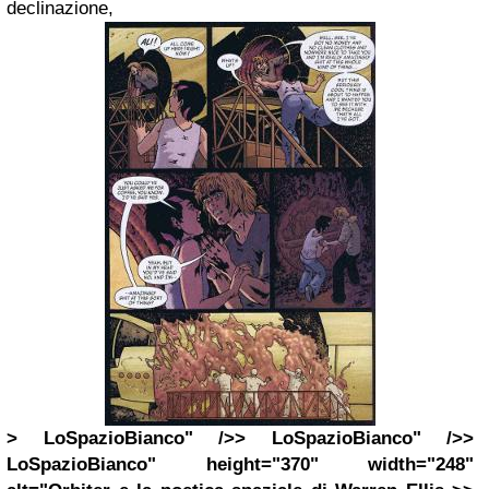
declinazione,
> LoSpazioBianco" />> LoSpazioBianco" />>
LoSpazioBianco" height="370" width="248"