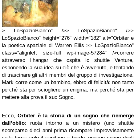
> LoSpazioBianco" />> LoSpazioBianco" />>
LoSpazioBianco" height="276" width="182" alt="Orbiter e
la poetica spaziale di Warren Ellis >> LoSpazioBianco"
class="alignleft size-full wp-image-57284" />correre
attraverso l’hangar che ospita lo shuttle Venture,
esponendo la sua idea su ciò che è avvenuto, e tentando
di trascinare gli altri membri del gruppo di investigazione.
Mark corre come un bambino, ebbro di felicità: non tanto
perché sta per sciogliere un enigma, ma perché sta per
mettere alla prova il suo Sogno.
Ecco,
Orbiter è la storia di un sogno che riemerge
dall’oblio
: ruota intorno a un mistero (uno shuttle
scomparso dieci anni prima ricompare improvvisamente
sulla terra: solo il capitano a bordo, nessun segno degli