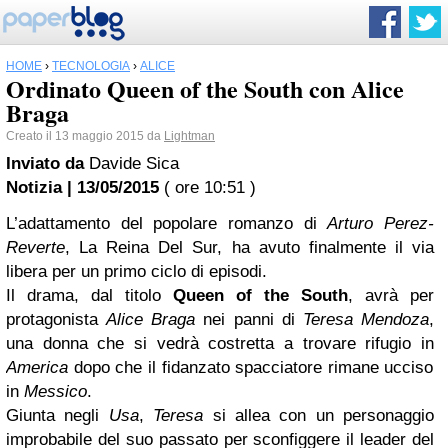
HOME
›
TECNOLOGIA
›
ALICE
Ordinato Queen of the South con Alice
Braga
Creato il 13 maggio 2015 da
Lightman
Inviato da
Davide Sica
Notizia | 13/05/2015
( ore 10:51 )
L’adattamento del popolare romanzo di
Arturo Perez-
Reverte
, La Reina Del Sur, ha avuto finalmente il via
libera per un primo ciclo di episodi.
Il drama, dal titolo
Queen of the South
, avrà per
protagonista
Alice Braga
nei panni di
Teresa Mendoza
,
una donna che si vedrà costretta a trovare rifugio in
America
dopo che il fidanzato spacciatore rimane ucciso
in
Messico
.
Giunta negli
Usa
,
Teresa
si allea con un personaggio
improbabile del suo passato per sconfiggere il leader del