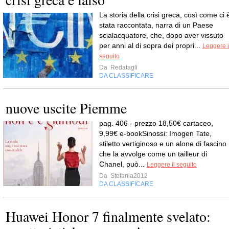
La storia della crisi greca, così come ci 
stata raccontata, narra di un Paese
scialacquatore, che, dopo aver vissuto
per anni al di sopra dei propri...
Leggere i
seguito
Da
Redatagli
DA CLASSIFICARE
nuove uscite Piemme
pag. 406 - prezzo 18,50€ cartaceo,
9,99€ e-bookSinossi: Imogen Tate,
stiletto vertiginoso e un alone di fascino
che la avvolge come un tailleur di
Chanel, può...
Leggere il seguito
Da
Stefania2012
DA CLASSIFICARE
Huawei Honor 7 finalmente svelato: