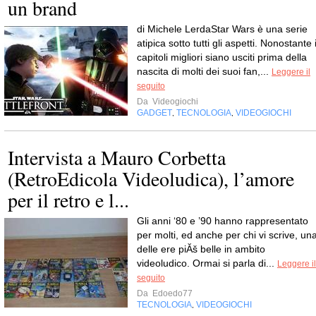
un brand
di Michele LerdaStar Wars è una serie
atipica sotto tutti gli aspetti. Nonostante 
capitoli migliori siano usciti prima della
nascita di molti dei suoi fan,...
Leggere il
seguito
Da
Videogiochi
GADGET
TECNOLOGIA
VIDEOGIOCHI
,
,
Intervista a Mauro Corbetta
(RetroEdicola Videoludica), l’amore
per il retro e l...
Gli anni ‘80 e ’90 hanno rappresentato
per molti, ed anche per chi vi scrive, un
delle ere piĂš belle in ambito
videoludico. Ormai si parla di...
Leggere il
seguito
Da
Edoedo77
TECNOLOGIA
VIDEOGIOCHI
,