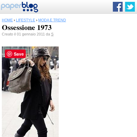
HOME
›
LIFESTYLE
›
MODA E TREND
Ossessione 1973
Creato il 01 gennaio 2011 da
S
Save