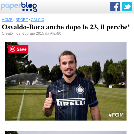
HOME
›
SPORT
›
CALCIO
Osvaldo-Boca anche dopo le 23, il perche’
Creato il 02 febbraio 2015 da
Alex80
Save