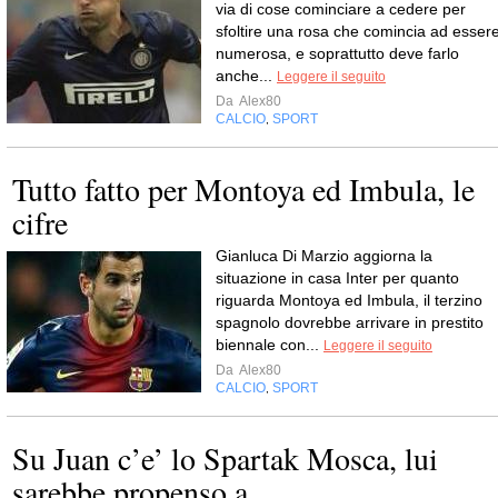
via di cose cominciare a cedere per
sfoltire una rosa che comincia ad esser
numerosa, e soprattutto deve farlo
anche...
Leggere il seguito
Da
Alex80
CALCIO
SPORT
,
Tutto fatto per Montoya ed Imbula, le
cifre
Gianluca Di Marzio aggiorna la
situazione in casa Inter per quanto
riguarda Montoya ed Imbula, il terzino
spagnolo dovrebbe arrivare in prestito
biennale con...
Leggere il seguito
Da
Alex80
CALCIO
SPORT
,
Su Juan c’e’ lo Spartak Mosca, lui
sarebbe propenso a….