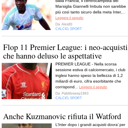
dalla Francia, il centrocampista del
Marsiglia Giannelli Imbula non sarebbe
più così tanto sicuro della meta Inter,...
Leggere il seguito
Da
Alex80
CALCIO
SPORT
,
Flop 11 Premier League: i neo-acquisti
che hanno deluso le aspettative
PREMIER LEAGUE - Nella scorsa
sessione estiva di calciomercato, i club
inglesi hanno speso la bellezza di 1,2
miliardi di euro, cifra esorbitante che
corrispond...
Leggere il seguito
Da
Pablitosway1983
CALCIO
SPORT
,
Anche Kuzmanovic rifiuta il Watford
L’Inter dopo i grandi acquisti dovra’ per