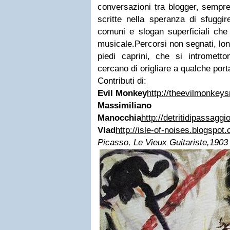
conversazioni tra blogger, sempre
scritte nella speranza di sfuggir
comuni e slogan superficiali c
musicale.
Percorsi non segnati, lon
piedi caprini, che si intrometton
cercano di origliare a qualche por
Contributi di:
Evil Monkey
http://theevilmonkeys
Massimiliano
Manocchia
http://detritidipassagg
Vlad
http://isle-of-noises.blogspot
Picasso, Le Vieux Guitariste,1903