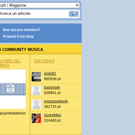
Non ancora membro?
Proponi il tuo blog
A COMMUNITY MUSICA
AUTORE DEL
TOP UTENTI
ORNO
lesto82
965836 pt
bassmark
508961 pt
pjazzanetwork
382725 pt
psyinthekitchen
GugolMen
324480 pt