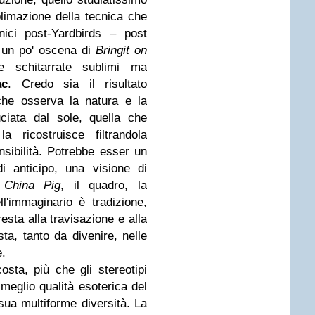
limazione della tecnica che
nici post-Yardbirds – post
a un po' oscena di
Bringit on
schitarrate sublimi ma
ac
. Credo sia il risultato
; che osserva la natura e la
ciata dal sole, quella che
a ricostruisce filtrandola
sibilità. Potrebbe esser un
i anticipo, una visione di
.
China Pig
, il quadro, la
ll'immaginario è tradizione,
resta alla travisazione e alla
sta, tanto da divenire, nelle
e.
ta, più che gli stereotipi
 meglio qualità esoterica del
sua multiforme diversità. La