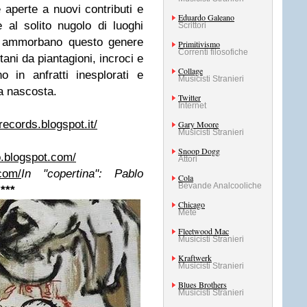
 aperte a nuovi contributi e
Eduardo Galeano
e al solito nugolo di luoghi
Scrittori
he ammorbano questo genere
Primitivismo
Correnti filosofiche
tani da piantagioni, incroci e
Collage
o in anfratti inesplorati e
Musicisti Stranieri
ta nascosta.
Twitter
Internet
records.blogspot.it/
Gary Moore
Musicisti Stranieri
Snoop Dogg
io.blogspot.com/
Attori
.com/
In "copertina":
Pablo
Cola
Bevande Analcooliche
***
Chicago
Mete
Fleetwood Mac
Musicisti Stranieri
Kraftwerk
Musicisti Stranieri
Blues Brothers
Musicisti Stranieri