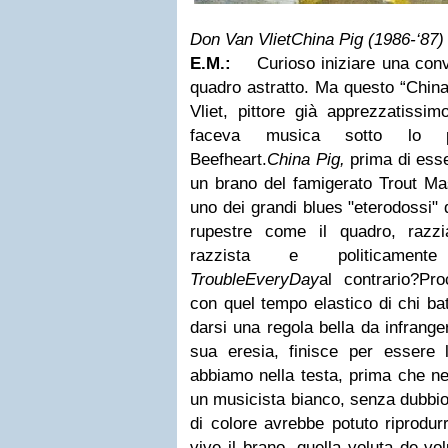
Don Van Vliet
China Pig (1986-‘87)
E.M.:
Curioso iniziare una con
quadro astratto.
Ma questo “China
Vliet, pittore già apprezzatissim
faceva musica sotto lo p
Beefheart.
China Pig,
prima di esse
un brano del famigerato Trout Ma
uno dei grandi blues "eterodossi" 
rupestre come il quadro, razzi
razzista e politicamente
TroubleEveryDay
al contrario?
Pro
con quel tempo elastico di chi bat
darsi una regola bella da infrange
sua eresia, finisce per essere 
abbiamo nella testa, prima che ne
un musicista bianco, senza dubbi
di colore avrebbe potuto riprodurr
vive il brano, quella voluta de-vo