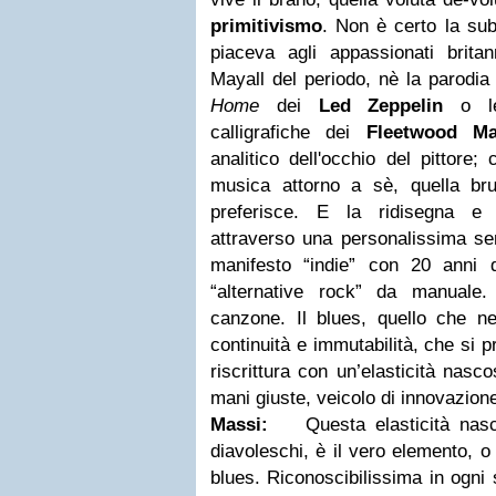
primitivismo
. Non è certo la sub
piaceva agli appassionati britan
Mayall del periodo, nè la parodi
Home
dei
Led Zeppelin
o le 
calligrafiche dei
Fleetwood M
analitico dell'occhio del pittore
musica attorno a sè, quella bru
preferisce. E la ridisegna e l
attraverso una personalissima sen
manifesto “indie” con 20 anni d
“alternative rock” da manuale
canzone.
Il blues, quello che ne
continuità e immutabilità, che si p
riscrittura con un’elasticità nasco
mani giuste, veicolo di innovazion
Massi:
Questa elasticità nascos
diavoleschi, è il vero elemento, o
blues. Riconoscibilissima in ogni 