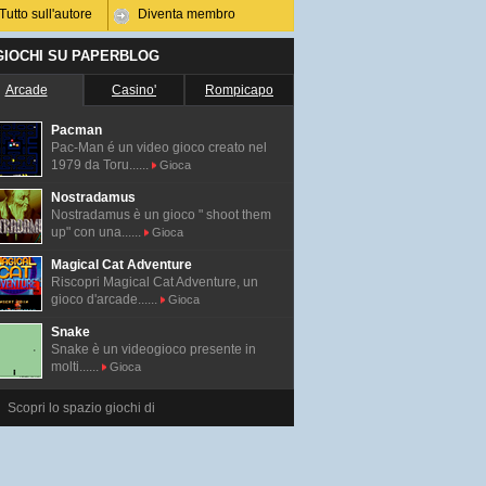
Tutto sull'autore
Diventa membro
 GIOCHI SU PAPERBLOG
Arcade
Casino'
Rompicapo
Pacman
Pac-Man é un video gioco creato nel
1979 da Toru......
Gioca
Nostradamus
Nostradamus è un gioco " shoot them
up" con una......
Gioca
Magical Cat Adventure
Riscopri Magical Cat Adventure, un
gioco d'arcade......
Gioca
Snake
Snake è un videogioco presente in
molti......
Gioca
Scopri lo spazio giochi di