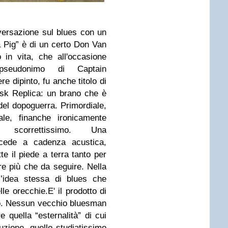
versazione sul blues con un
 Pig” è di un certo Don Van
o in vita, che all'occasione
seudonimo di Captain
re dipinto, fu anche titolo di
sk Replica: un brano che è
del dopoguerra. Primordiale,
ale, finanche ironicamente
 scorrettissimo. Una
cede a cadenza acustica,
te il piede a terra tanto per
re più che da seguire. Nella
l’idea stessa di blues che
lle orecchie.
E' il prodotto di
o. Nessun vecchio bluesman
e quella “esternalità” di cui
luzione, quello studiatissimo