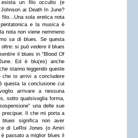
esista un filo occulto (e
 Johnson ai Death In June?
l filo…
Una sola eretica nota
 pentatonica e la musica è
lla nota non viene nemmeno
iamo
sa
di blues. Se questa
 oltre: si può
vedere
il blues
sentire
il blues in “Blood Of
 June. Ed è blu(es) anche
sti che stanno leggendo queste
 che io arrivi a concludere
 è questa la conclusione cui
 voglio arrivare a nessuna
s, sotto qualsivoglia forma,
sospensione” una delle sue
 precipue. Il che mi porta a
l blues significa non aver
ce di LeRoi Jones (o Amiri
 è passato a miglior blues il