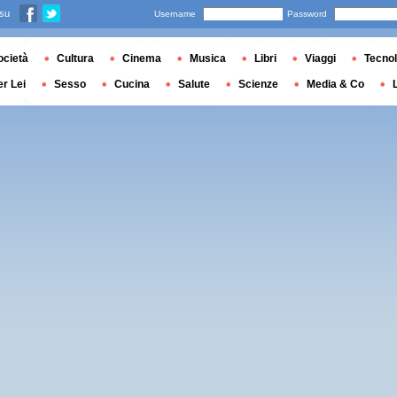
 su
Username
Password
ocietà
Cultura
Cinema
Musica
Libri
Viaggi
Tecnol
er Lei
Sesso
Cucina
Salute
Scienze
Media & Co