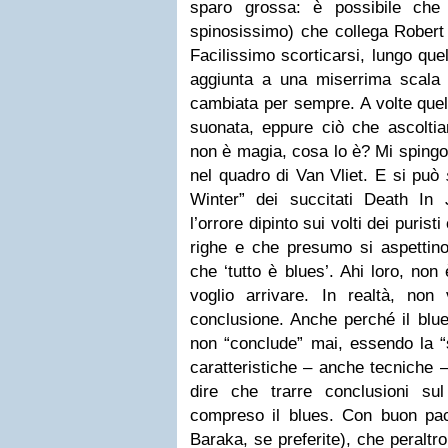
sparo grossa: è possibile che 
spinosissimo) che collega Robert
Facilissimo scorticarsi, lungo que
aggiunta a una miserrima scala
cambiata per sempre. A volte que
suonata, eppure ciò che ascolt
non è magia, cosa lo è? Mi spingo
nel quadro di Van Vliet. E si può
Winter” dei succitati Death In
l’orrore dipinto sui volti dei puri
righe e che presumo si aspettino
che ‘tutto è blues’. Ahi loro, non
voglio arrivare. In realtà, non
conclusione. Anche perché il blue
non “conclude” mai, essendo la “
caratteristiche – anche tecniche –
dire che trarre conclusioni su
compreso il blues. Con buon pa
Baraka, se preferite), che peraltro