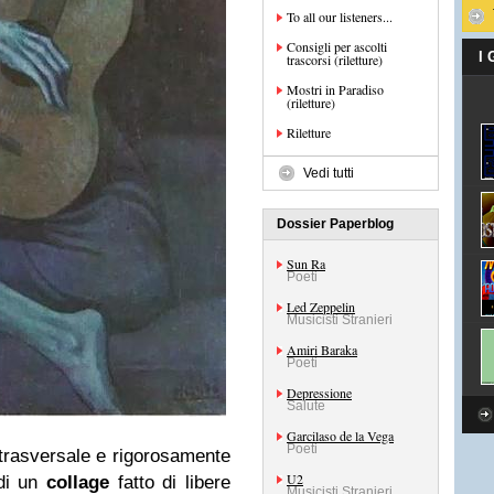
To all our listeners...
Consigli per ascolti
I
trascorsi (riletture)
Mostri in Paradiso
(riletture)
Riletture
Vedi tutti
Dossier Paperblog
Sun Ra
Poeti
Led Zeppelin
Musicisti Stranieri
Amiri Baraka
Poeti
Depressione
Salute
Garcilaso de la Vega
Poeti
trasversale e rigorosamente
U2
 di un
collage
fatto di libere
Musicisti Stranieri