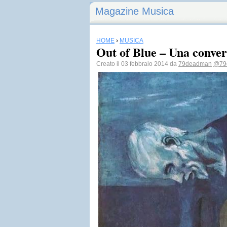
Magazine Musica
HOME
›
MUSICA
Out of Blue – Una conver
Creato il 03 febbraio 2014 da
79deadman
@79