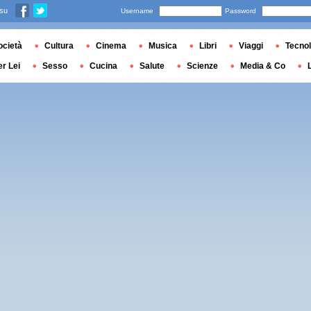
 su
Username
Password
ocietà
Cultura
Cinema
Musica
Libri
Viaggi
Tecnol
er Lei
Sesso
Cucina
Salute
Scienze
Media & Co