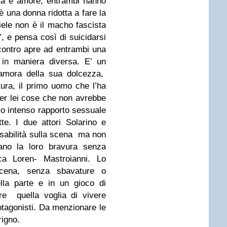
cità e amore; entrambi hanno
 è una donna ridotta a fare la
iele non è il macho fascista
”, e pensa così di suicidarsi
incontro apre ad entrambi una
a in maniera diversa. E’ un
namora della sua dolcezza,
tura, il primo uomo che l’ha
per lei cose che non avrebbe
ro intenso rapporto sessuale
te. I due attori Solarino e
sabilità sulla scena ma non
rano la loro bravura senza
ica Loren- Mastroianni. Lo
scena, senza sbavature o
nella parte e in un gioco di
re quella voglia di vivere
tagonisti. Da menzionare le
rigno.