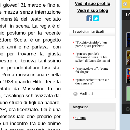
Vedi il suo profilo
i giovedì 31 marzo e fino al
Vedi il suo blog
 e mezza senza interruzione
I
tensità del testo recitato
nisti in scena. La regia è di
I suoi ultimi articoli
io postumo per la recente
ttore Scola, è un progetto
“l’occhio cinefilo”: “un
paese quasi perfetto”
 due anni e ne parlava con
o per trovarne la giusta
“pensare parole”:
recensione “sarà un best
aestro ci teneva tantissimo
seller” di Laura Schiavini
el periodo italiano fascista.
“spettacolo e tv”: “come
fai sbagli”
la Roma mussoliniana e nella
“palcoscenico”: “non c’è
o 1938 quando Hitler fece la
due senza te”
vitato da Mussolini. In un
Vedi tutti
, casalinga schiavizzata dal
uno stuolo di figli da badare,
Magazine
IAR, ora licenziato. Lei è una
omosessuale che proprio per
Cultura
 è un incontro tra due anime