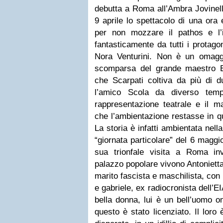
debutta a Roma all’Ambra Jovinell
9 aprile lo spettacolo di una ora
per non mozzare il pathos e l’in
fantasticamente da tutti i protago
Nora Venturini. Non è un omagg
scomparsa del grande maestro E
che Scarpati coltiva da più di
l’amico Scola da diverso temp
rappresentazione teatrale e il m
che l’ambientazione restasse in qu
La storia è infatti ambientata nel
“giornata particolare” del 6 maggi
sua trionfale visita a Roma in
palazzo popolare vivono Antonietta
marito fascista e maschilista, con 
e gabriele, ex radiocronista dell’E
bella donna, lui è un bell’uomo 
questo è stato licenziato. Il loro