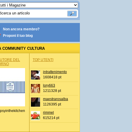
Non ancora membro?
Proponi il tuo blog
A COMMUNITY CULTURA
AUTORE DEL
TOP UTENTI
ORNO
intrattenimento
1608418 pt
lory663
1211328 pt
maestrarosalba
1126395 pt
psyinthekitchen
rimmel
615214 pt