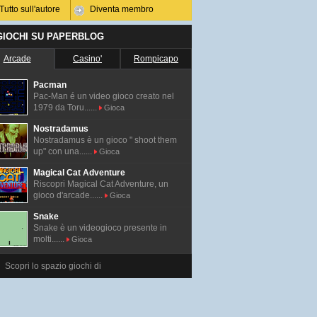
Tutto sull'autore
Diventa membro
 GIOCHI SU PAPERBLOG
Arcade
Casino'
Rompicapo
Pacman
Pac-Man é un video gioco creato nel
1979 da Toru......
Gioca
Nostradamus
Nostradamus è un gioco " shoot them
up" con una......
Gioca
Magical Cat Adventure
Riscopri Magical Cat Adventure, un
gioco d'arcade......
Gioca
Snake
Snake è un videogioco presente in
molti......
Gioca
Scopri lo spazio giochi di