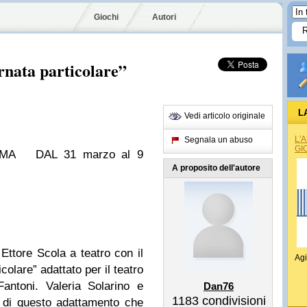
Giochi
Autori
rnata particolare”
L
Vedi articolo originale
L'
Segnala un abuso
GI
OMA DAL 31 marzo al 9
A proposito dell'autore
Ettore Scola a teatro con il
Agi
colare” adattato per il teatro
antoni. Valeria Solarino e
Dan76
1183
condivisioni
ti di questo adattamento che