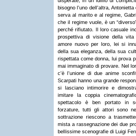
disperate, in un idillio di compli
bisogno l’uno dell’altra, Antonietta
serva al marito e al regime, Gabr
che il regime vuole, è un “diverso
perché rifiutato. Il loro casuale 
prospettiva di visione della vit
amore nuovo per loro, lei si in
della sua eleganza, della sua cul
rispettata come donna, lui prova 
mai immaginato di provare. Nel lo
c’è l’unione di due anime sconfit
Scarpati hanno una grande respon
si lasciano intimorire e dimost
imitare la coppia cinematograf
spettacolo è ben portato in 
forzature, tutti gli attori sono 
sottrazione riescono a trasmette
mista a rassegnazione dei due pro
bellissime scenografie di Luigi Fer