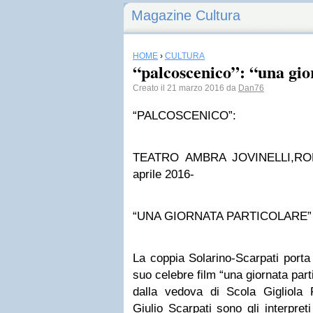
Magazine Cultura
HOME
›
CULTURA
“palcoscenico”: “una gio
Creato il 21 marzo 2016 da
Dan76
“PALCOSCENICO”:
TEATRO AMBRA JOVINELLI,R
aprile 2016-
“UNA GIORNATA PARTICOLARE”
La coppia Solarino-Scarpati porta 
suo celebre film “una giornata parti
dalla vedova di Scola Gigliola F
Giulio Scarpati sono gli interpre