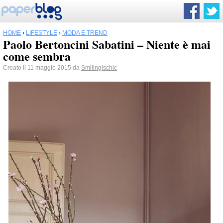
HOME
›
LIFESTYLE
›
MODA E TREND
Paolo Bertoncini Sabatini – Niente è mai
come sembra
Creato il 11 maggio 2015 da
Smilingischic