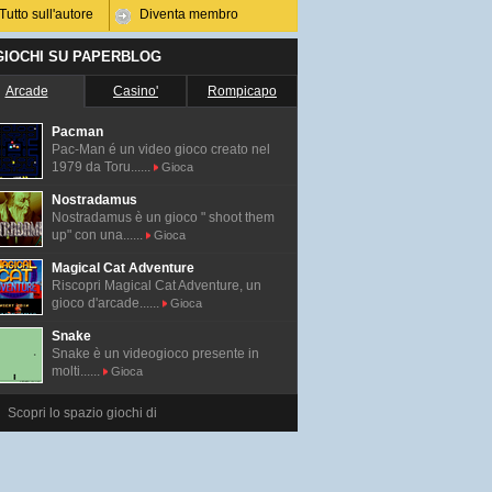
Tutto sull'autore
Diventa membro
 GIOCHI SU PAPERBLOG
Arcade
Casino'
Rompicapo
Pacman
Pac-Man é un video gioco creato nel
1979 da Toru......
Gioca
Nostradamus
Nostradamus è un gioco " shoot them
up" con una......
Gioca
Magical Cat Adventure
Riscopri Magical Cat Adventure, un
gioco d'arcade......
Gioca
Snake
Snake è un videogioco presente in
molti......
Gioca
Scopri lo spazio giochi di