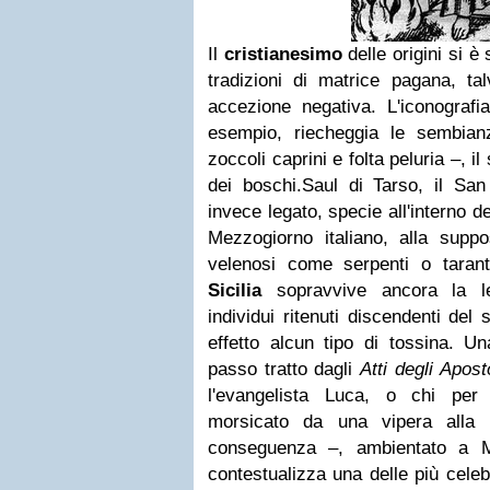
Il
cristianesimo
delle origini si è
tradizioni di matrice pagana, talv
accezione negativa. L'iconografi
esempio, riecheggia le sembia
zoccoli caprini e folta peluria –, il
dei boschi.Saul di Tarso, il San 
invece legato, specie all'interno de
Mezzogiorno italiano, alla suppo
velenosi come serpenti o tarant
Sicilia
sopravvive ancora la 
individui ritenuti discendenti del
effetto alcun tipo di tossina. 
passo tratto dagli
Atti degli Aposto
l'evangelista Luca, o chi per
morsicato da una vipera alla 
conseguenza –, ambientato a M
contestualizza una delle più celebr