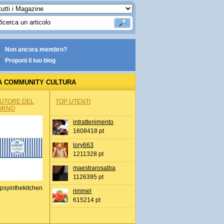
Non ancora membro?
Proponi il tuo blog
A COMMUNITY CULTURA
AUTORE DEL
TOP UTENTI
ORNO
intrattenimento
1608418 pt
lory663
1211328 pt
maestrarosalba
1126395 pt
psyinthekitchen
rimmel
615214 pt