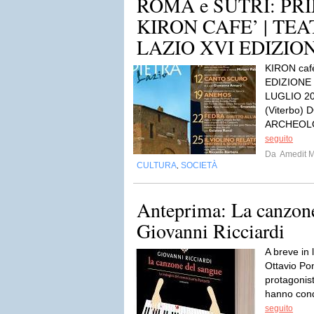
ROMA e SUTRI: P
KIRON CAFE’ | TEA
LAZIO XVI EDIZIO
KIRON caf
EDIZIONE
LUGLIO 2
(Viterbo)
ARCHEOLO
seguito
Da
Amedit 
CULTURA
SOCIETÀ
,
Anteprima: La canzone
Giovanni Ricciardi
A breve in 
Ottavio Pon
protagonis
hanno conqu
seguito