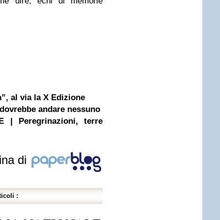
me dire, echi di memorie
”, al via la X Edizione
 dovrebbe andare nessuno
 Peregrinazioni, terre
ina di
icoli :