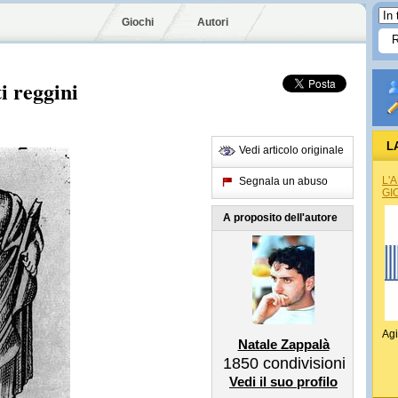
Giochi
Autori
i reggini
L
Vedi articolo originale
L'
Segnala un abuso
GI
A proposito dell'autore
Agi
Natale Zappalà
1850
condivisioni
Vedi il suo profilo