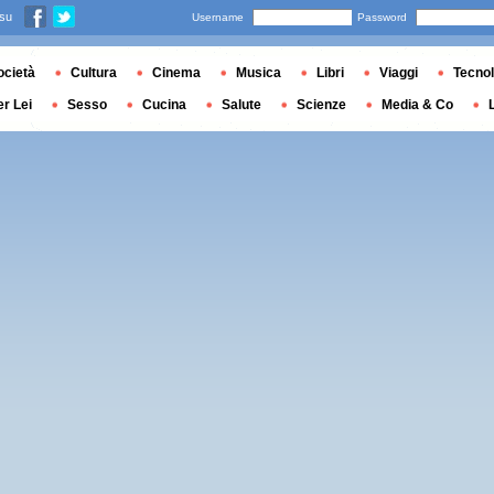
 su
Username
Password
ocietà
Cultura
Cinema
Musica
Libri
Viaggi
Tecnol
er Lei
Sesso
Cucina
Salute
Scienze
Media & Co