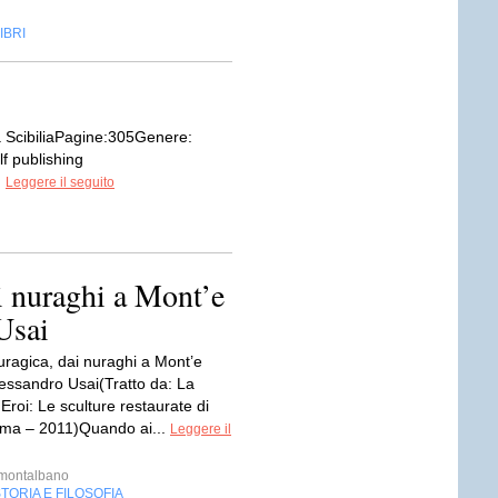
IBRI
ia ScibiliaPagine:305Genere:
f publishing
.
Leggere il seguito
ai nuraghi a Mont’e
Usai
nuragica, dai nuraghi a Mont’e
essandro Usai(Tratto da: La
i Eroi: Le sculture restaurate di
ma – 2011)Quando ai...
Leggere il
imontalbano
TORIA E FILOSOFIA