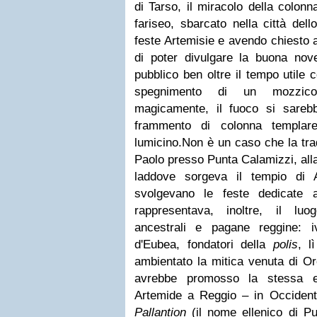
di Tarso, il miracolo della colonn
fariseo, sbarcato nella città dell
feste Artemisie e avendo chiesto a
di poter divulgare la buona novel
pubblico ben oltre il tempo utile c
spegnimento di un mozzicon
magicamente, il fuoco si sareb
frammento di colonna templare
lumicino.Non è un caso che la trad
Paolo presso Punta Calamizzi, alla
laddove sorgeva il tempio di 
svolgevano le feste dedicate 
rappresentava, inoltre, il lu
ancestrali e pagane reggine: i
d'Eubea, fondatori della
polis
, l
ambientato la mitica venuta di Ore
avrebbe promosso la stessa ed
Artemide a Reggio – in Occidente
Pallantion
(il nome ellenico di Pu