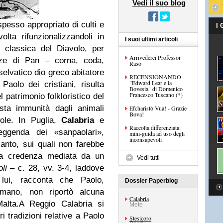
Vedi il suo blog
 spesso appropriato di culti e
I
olta rifunzionalizzandoli in
I suoi ultimi articoli
a classica del Diavolo, per
Arrivederci Professor
nze di Pan – corna, coda,
Raso
 selvatico dio greco abitatore
RECENSIONANDO
"Edward Lear e la
Paolo dei cristiani, risulta
Bovesia" di Domenico
Francesco Tuscano (*)
l patrimonio folkloristico del
sta immunità dagli animali
Efcharistò Vua! - Grazie
Bova!
ole. In Puglia,
Calabria
e
Raccolta differenziata:
leggenda dei
«
sanpaolari
»
,
mini-guida ad uso degli
inconsapevoli
 santo, sui quali non farebbe
Una credenza mediata da un
Vedi tutti
li
– c. 28, vv. 3-4, laddove
 lui, racconta che Paolo,
Dossier Paperblog
mano, non riportò alcuna
Calabria
alta.
A Reggio Calabria si
Mete
i tradizioni relative a Paolo
Stesicoro