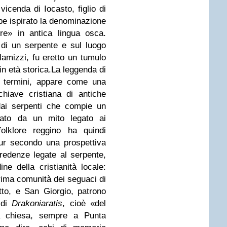
vicenda di Iocasto, figlio di
be ispirato la denominazione
 re
»
in antica lingua osca.
di un serpente e sul luogo
amizzi, fu eretto un tumulo
in età storica.
La leggenda di
i termini, appare come una
chiave cristiana di antiche
dai serpenti che compie un
ato da un mito legato ai
folklore reggino ha quindi
ppur secondo una prospettiva
redenze legate al serpente,
ne della cristianità locale:
prima comunità dei seguaci di
tto, e San Giorgio, patrono
 di
Drakoniaratis
, cioè «del
na chiesa, sempre a Punta