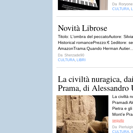
Da
Roryone
CULTURA
L
,
Novità Librose
Titolo: L'ombra del peccatoAutore: Silv
Historical romancePrezzo:€ 1editore: sel
AmazonTrama:Quando Herman Autier..
Da
Sherzade90
CULTURA
LIBRI
,
La civiltà nuragica, d
Prama, di Alessandro 
La civiltà 
Pramadi Al
Pietra e gl
Mont’e Pra
seguito
Da
Pierluig
CULTURA
S
,