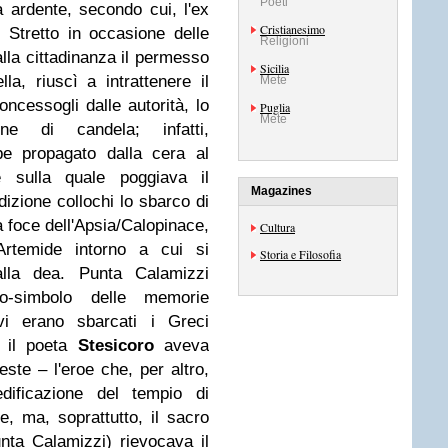
Poeti
a ardente, secondo cui, l'ex
Cristianesimo
o Stretto in occasione delle
Religioni
lla cittadinanza il permesso
Sicilia
la, riuscì a intrattenere il
Mete
oncessogli dalle autorità, lo
Puglia
Mete
e di candela; infatti,
be propagato dalla cera al
 sulla quale poggiava il
Magazines
izione collochi lo sbarco di
 foce dell'Apsia/Calopinace,
Cultura
Artemide intorno a cui si
Storia e Filosofia
alla dea. Punta Calamizzi
ogo-simbolo delle memorie
vi erano sbarcati i Greci
ì il poeta
Stesicoro
aveva
ste – l'eroe che, per altro,
ificazione del tempio di
, ma, soprattutto, il sacro
nta Calamizzi) rievocava il