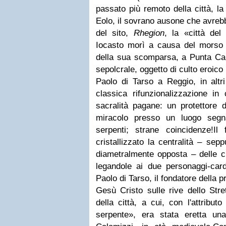
passato più remoto della città, la 
Eolo, il sovrano ausone che avreb
del sito,
Rhegion
, la
«
città del
Iocasto morì a causa del morso 
della sua scomparsa, a Punta Cal
sepolcrale, oggetto di culto eroico 
Paolo di Tarso a Reggio, in altr
classica rifunzionalizzazione in 
sacralità pagane: un protettore 
miracolo presso un luogo segn
serpenti; strane coincidenze!
Il 
cristallizzato la centralità – se
diametralmente opposta – delle c
legandole ai due personaggi-cardi
Paolo di Tarso, il fondatore della 
Gesù Cristo sulle rive dello Stre
della città, a
cui, con l'attributo
serpente», era stata eretta u